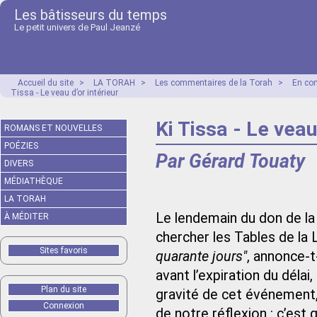
Les bâtisseurs du temps
Le petit univers de Paul Jeanzé
Accueil du site
>
LA TORAH
>
Les commentaires de la Torah
>
En co
Tissa - Le veau d’or intérieur
Ki Tissa - Le veau
ROMANS ET NOUVELLES
POÉZIES
Par Gérard Touaty
DIVERS
MÉDIATHÈQUE
LA TORAH
Le lendemain du don de la 
À MÉDITER
chercher les Tables de la L
Sites favoris
quarante jours"
, annonce-t
avant l’expiration du délai
Plan du site
gravité de cet événement, i
Connexion
de notre réflexion : c’est 