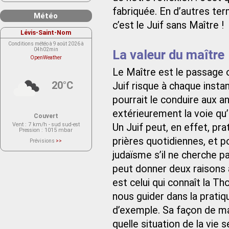
fabriquée. En d’autres ter
Météo
c’est le Juif sans Maître !
Lévis-Saint-Nom
Conditions météo à 9 août 2026 à
04h02min
La valeur du maître
OpenWeather
Le Maître est le passage ob
20°C
Juif risque à chaque insta
pourrait le conduire aux a
extérieurement la voie qu’
Couvert
Vent
: 7 km/h - sud sud-est
Un Juif peut, en effet, pra
Pression
: 1015 mbar
prières quotidiennes, et p
Prévisions
>>
Le service OpenWeather ne fournit
actuellement aucune prévision
judaïsme s’il ne cherche p
météorologique sur le lieu Lévis-
Saint-Nom.
peut donner deux raisons 
Veuillez consulter le message du
service ci-dessous.
est celui qui connaît la T
(401 - Invalid API key. Please see
https://openweathermap.org/faq#error401
for more info.)
nous guider dans la pratiqu
d’exemple. Sa façon de ma
quelle situation de la vie 