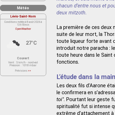
chacun d’entre nous et po
Météo
deux mitzoth.
Lévis-Saint-Nom
Conditions météo à 8 août 2026 à
13h18min
La première de ces deux m
OpenWeather
suite de leur mort, la Tho
toute liqueur forte avant
27°C
introduit notre paracha : 
toute heure dans le Saint 
Couvert
fonctions.
Vent
: 5 km/h - nord-est
Pression
: 1018 mbar
Prévisions
>>
Le service OpenWeather ne fournit
L’étude dans la mai
actuellement aucune prévision
météorologique sur le lieu Lévis-
Saint-Nom.
Les deux fils d’Aarone ét
Veuillez consulter le message du
service ci-dessous.
(401 - Invalid API key. Please see
le confirmera en s’adressa
https://openweathermap.org/faq#error401
for more info.)
toi"
. Pourtant leur geste 
spiritualité fut si intense 
extrême d’attachement à H