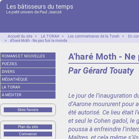
Les bâtisseurs du temps
Le petit univers de Paul Jeanzé
Accueil du site
>
LA TORAH
>
Les commentaires de la Torah
>
En co
>
A’haré Moth - Ne pas fuir le monde
A’haré Moth - Ne 
ROMANS ET NOUVELLES
POÉZIES
Par Gérard Touaty
DIVERS
MÉDIATHÈQUE
LA TORAH
Le jour de l’inauguration d
À MÉDITER
d’Aarone moururent pour av
Sites favoris
été autorisé. Ce lieu était
et seul le Cohen gadol, le g
Plan du site
poussa à enfreindre l’inter
Connexion
Maîtres, et cela même s’ils