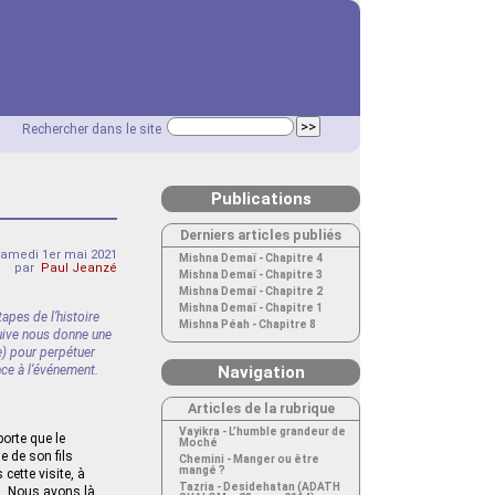
Rechercher dans le site
Publications
Derniers articles publiés
amedi 1er mai 2021
Mishna Demaï - Chapitre 4
par
Paul Jeanzé
Mishna Demaï - Chapitre 3
Mishna Demaï - Chapitre 2
Mishna Demaï - Chapitre 1
apes de l’histoire
Mishna Péah - Chapitre 8
 juive nous donne une
se) pour perpétuer
nce à l’événement.
Navigation
Articles de la rubrique
Vayikra - L’humble grandeur de
porte que le
Moché
e de son fils
Chemini - Manger ou être
mangé ?
cette visite, à
Tazria - Desidehatan (ADATH
h. Nous avons là