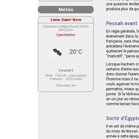
une question éviden
Météo
produira plus de qu
Lévis-Saint-Nom
Pessah avant
Conditions météo à 9 août 2026 à
04h02min
En règle générale, 
OpenWeather
événement dans la m
française, sera chaq
précédera l’événeme
20°C
quitteront le patria
"matsoth", "parce qu
Lorsque Hachem créa
certains d’entre eu
Couvert
donc donner l’exempl
Vent
: 7 km/h - sud sud-est
l’homme mais il ne 
Pression
: 1015 mbar
voulu agencer le mo
Prévisions
>>
permettra, mieux qu
Le service OpenWeather ne fournit
actuellement aucune prévision
juives. Si la téchou
météorologique sur le lieu Lévis-
an un jour au retou
Saint-Nom.
Veuillez consulter le message du
comme terrain favor
service ci-dessous.
(401 - Invalid API key. Please see
https://openweathermap.org/faq#error401
for more info.)
Sortir d’Égypt
Il en est de même p
du mois de Nissan. 
année à cette époqu