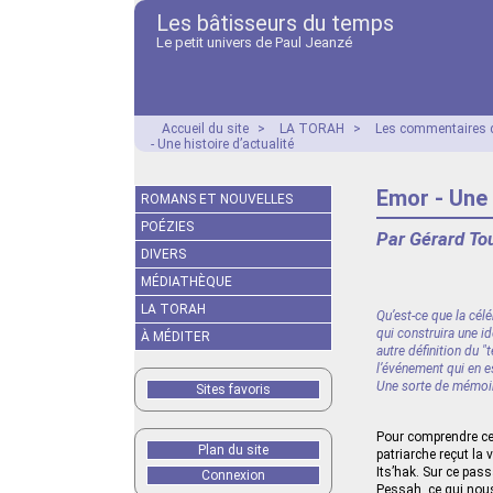
Les bâtisseurs du temps
Le petit univers de Paul Jeanzé
Accueil du site
>
LA TORAH
>
Les commentaires d
- Une histoire d’actualité
Emor - Une 
ROMANS ET NOUVELLES
POÉZIES
Par Gérard To
DIVERS
MÉDIATHÈQUE
LA TORAH
Qu’est-ce que la cél
qui construira une id
À MÉDITER
autre définition du "
l’événement qui en es
Une sorte de mémoire
Sites favoris
Pour comprendre cet
Plan du site
patriarche reçut la 
Its’hak. Sur ce pas
Connexion
Pessah, ce qui nous