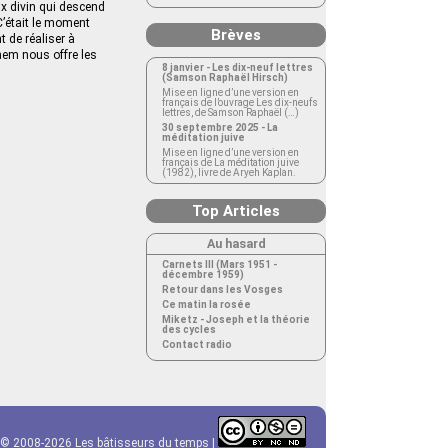
ux divin qui descend
C’était le moment
Brèves
t de réaliser à
hem nous offre les
8 janvier - Les dix-neuf lettres
(Samson Raphaël Hirsch)
Mise en ligne d’une version en
français de l’ouvrage Les dix-neufs
lettres, de Samson Raphaël (…)
30 septembre 2025 - La
méditation juive
Mise en ligne d’une version en
français de La méditation juive
(1982), livre de Aryeh Kaplan.
Top Articles
Au hasard
Carnets III (Mars 1951 -
décembre 1959)
Retour dans les Vosges
Ce matin la rosée
Miketz - Joseph et la théorie
des cycles
Contact radio
© 2008-2026 Les bâtisseurs du temps |