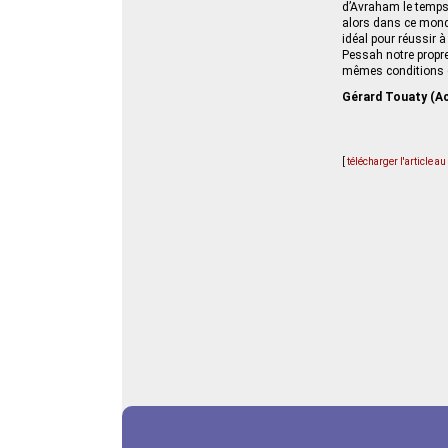
d’Avraham le temps 
alors dans ce monde
idéal pour réussir 
Pessah notre propre
mêmes conditions de 
Gérard Touaty (Ac
[
télécharger l'article a