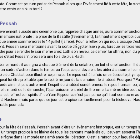
te. Comment peut-on parler de Pessah alors que l’événement lié à cette fête, la sort
atre cents ans plus tard ?
 Pessah
l’événement suscite une cérémonie qui, rappelée chaque année, aura comme fonction
émoire nationale : la prise de la Bastille (l’événement), fait hautement symbolique
ue année commémorée le 14 juillet (la fête). Pour la réflexion qui nous occupe c’est l
nt. Pessah sera mentionné avant la sortie d’Égypte ! Bien plus, lorsque les trois v
rche pour se rendre le soir même chez Loth son neveu, ce dernier lui offrira, non du 
e c’était Pessah", précisera une fois de plus Rachi.
 le monde il assigna à chaque élément de la création, un but et une fonction. Il d
x un cadre d’action dans le temps ou l’espace qui devaient les aider à assumer leur
e du Chabbat pour illustrer ce principe. Le repos est à la fois une nécessité physique
peut lui être profitable que le septième jour de la semaine : le chabbat. Pourquoi ?
nde ainsi et pas autrement. L’esprit du chabbat conditionnera le repos humain ou, 
e le mardi ou le dimanche, l’épanouissement réel de l’homme. La même idée peut s’
va est le "moteur spirituel" de Yom Kippour ce n’est pas parce qu’il faut consacrer a
r à Hachem mais parce que ce jour est propice spirituellement pour la téchouva. Ha
able pour cela.
e
our la fête de Pessah. Pessah avant d’être un événement historique, est un temps sp
Un temps propice à se libérer de tous les carcans matériels qui peuvent asservir 
e règne dans le monde une ambiance de libération. C’est la raison pour laquelle déj