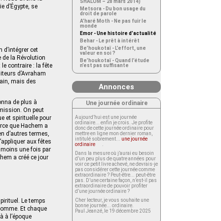
SHALOM – 28 mars 2014)
ie d’Égypte, se
Metsora - Du bon usage du
droit de parole
A’haré Moth - Ne pas fuir le
monde
Emor - Une histoire d’actualité
Behar - Le prêt à intérêt
Be’houkotaï - L’effort, une
 d’intégrer cet
valeur en soi ?
 de la Révolution
Be’houkotaï - Quand l’étude
e contraire : la fête
n’est pas suffisante
isiteurs d’Avraham
pain, mais des
Annonces
onna de plus à
Une journée ordinaire
 mission. On peut
 et spirituelle pour
Aujourd’hui est une journée
ordinaire... enfin je crois. Je profite
 Parce que Hachem a
donc de cette journée ordinaire pour
en d’autres termes,
mettre en ligne mon dernier roman,
intitulé sobrement...
une journée
appliquer aux fêtes
ordinaire
.
u moins une fois par
Dans la mesure où j’aurai eu besoin
chem a créé ce jour
d’un peu plus de quatre années pour
voir ce petit livre achevé, ne devrais-je
pas considérer cette journée comme
extraordinaire ? Peut-être... peut-être
pas. D’une certaine façon, n’est-il pas
extraordinaire de pouvoir profiter
d’une journée ordinaire ?
irituel. Le temps
Cher lecteur, je vous souhaite une
bonne journée... ordinaire.
l’homme. Et chaque
Paul Jeanzé, le 19 décembre 2025
à à l’époque