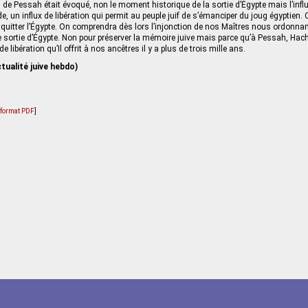
de Pessah était évoqué, non le moment historique de la sortie d’Égypte mais l’infl
, un influx de libération qui permit au peuple juif de s’émanciper du joug égyptien. 
à quitter l’Égypte. On comprendra dès lors l’injonction de nos Maîtres nous ordonnan
 sortie d’Égypte. Non pour préserver la mémoire juive mais parce qu’à Pessah, Hac
libération qu’Il offrit à nos ancêtres il y a plus de trois mille ans.
tualité juive hebdo)
u format PDF
]