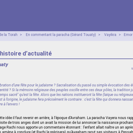
e la Torah
>
En commentant la paracha (Gérard Touaty)
>
Vayikra
>
Emor
histoire d’actualité
uaty
s
ébration d’une fête pour le judaïsme ? Sacralisation du passé ou simple évocation des ét
entité ? Si la mémoire religieuse des peuples oscille entre ces deux pôles, la tradition
temps sacré" qu’est la fête. Alors que les nations institueront la fête (laïque ou religieu
t à l’origine, le judaïsme fera précisément le contraire : c’est la fête qui donnera naissa
 à l’envers !
te idée il faut revenir en arrière, à l’époque d’Avraham. La paracha Vayera nous rap
visite de trois anges dont un avait la mission de lui annoncer la naissance prochain
sage Rachi nous apporte un commentaire étonnant : l’enfant allait naître un an après 
 amène à conclure (et Rachi le précisera) qu’Aveaham reçut ses visiteurs à Pessa