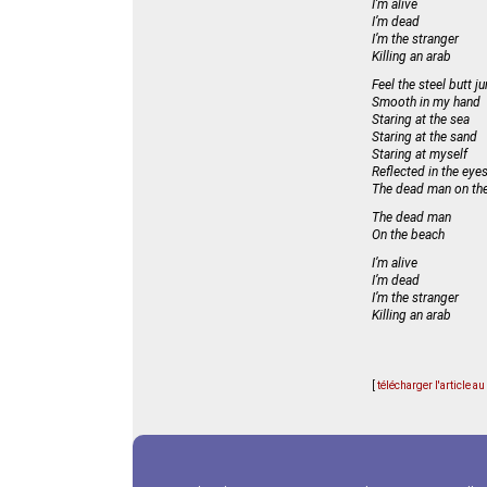
I’m alive
I’m dead
I’m the stranger
Killing an arab
Feel the steel butt j
Smooth in my hand
Staring at the sea
Staring at the sand
Staring at myself
Reflected in the eyes
The dead man on th
The dead man
On the beach
I’m alive
I’m dead
I’m the stranger
Killing an arab
[
télécharger l'article a