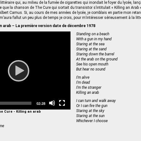
littéraire qui, au milieu de la fumée de cigarettes qui inondait le foyer du lycée, lan
ie que la chanson de The Cure qui sortait du transistor s’intitulait « Killing an Arab »
d’Albert Camus. Si, au cours de mes années de lycée, je comblais en partie mon reta
 m’aura fallut un peu plus de temps je crois, pour m’intéresser sérieusement à la litt
 an arab – La première version date de décembre 1978
Video
Standing on a beach
Player
With a gun in my hand
Staring at the sea
Staring at the sand
Staring down the barrel
At the arab on the ground
See his open mouth
But hear no sound
I’m alive
I’m dead
I’m the stranger
Killing an arab
I can turn and walk away
Total
02:28
Or I can fire the gun
duration
Staring at the sky
e Cure - Killing an arab
Staring at the sun
Whichever I choose
ame