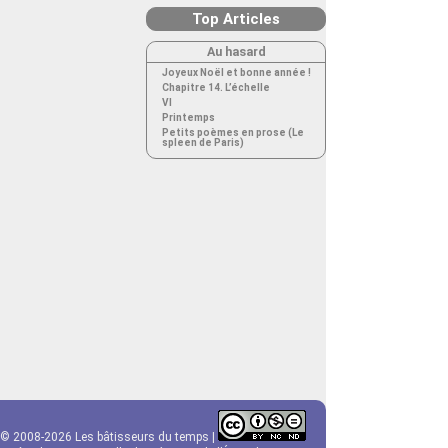
Top Articles
Au hasard
Joyeux Noël et bonne année !
Chapitre 14. L’échelle
VI
Printemps
Petits poèmes en prose (Le
spleen de Paris)
© 2008-2026 Les bâtisseurs du temps |