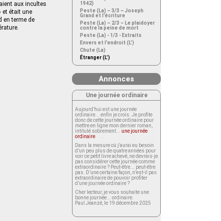
çaient aux incultes
1942)
Peste (La) – 3/3 – Joseph
 et était une
Grand et l’écriture
rd en terme de
Peste (La) – 2/3 – Le plaidoyer
érature.
contre la peine de mort
Peste (La) - 1/3 - Extraits
Envers et l’endroit (L’)
Chute (La)
Étranger (L’)
Annonces
Une journée ordinaire
Aujourd’hui est une journée
ordinaire... enfin je crois. Je profite
donc de cette journée ordinaire pour
mettre en ligne mon dernier roman,
intitulé sobrement...
une journée
ordinaire
.
Dans la mesure où j’aurai eu besoin
d’un peu plus de quatre années pour
voir ce petit livre achevé, ne devrais-je
pas considérer cette journée comme
extraordinaire ? Peut-être... peut-être
pas. D’une certaine façon, n’est-il pas
extraordinaire de pouvoir profiter
d’une journée ordinaire ?
Cher lecteur, je vous souhaite une
bonne journée... ordinaire.
Paul Jeanzé, le 19 décembre 2025