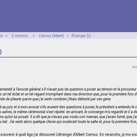
ts
>
C comme...
>
Camus (Albert)
>
Étranger (L’)
)
di
emandé à l’avocat général s’il n’avait pas de question à poser au témoin et le procureur 
vec un tel éclat et un tel regard triomphant dans ma direction que, pour la première fois
pide de pleurer parce que j’ai senti combien j’étais détesté par ces gens.
au jury et à mon avocat s’ils avaient des questions à poser, le président a entendu le c
utres, le même cérémonial s’est répété. en arrivant, le concierge m’a regardé et il a dé
 qu’on lui posait. Il a dit que je n’avais pas voulu voir maman, que j’avais fumé, que j’
u lait. J’ai senti alors quelque chose qui soulevait toute la salle et, pour la première fois
souvenir à quel âge j’ai découvert L’étranger d’Albert Camus. En revanche, je me so