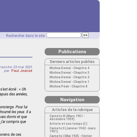
Rechercher dans le site
Publications
Derniers articles publiés
manche 23 mai 2021
Mishna Demaï - Chapitre 4
par
Paul Jeanzé
Mishna Demaï - Chapitre 3
Mishna Demaï - Chapitre 2
Mishna Demaï - Chapitre 1
Mishna Péah - Chapitre 8
s’est écrié : « Oh
 depuis des années,
Navigation
oncierge. Pour lui
Articles de la rubrique
tourné les yeux. Il a
Carnets III (Mars 1951 -
avais dormi et que
décembre 1959)
, j’ai compris que
Artiste et son temps (L’)
Carnets II (Janvier 1942 - mars
1951)
uviens de ces
Carnets I (Mai 1935 - février