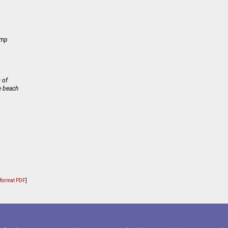
ump
 of
e beach
u format PDF
]