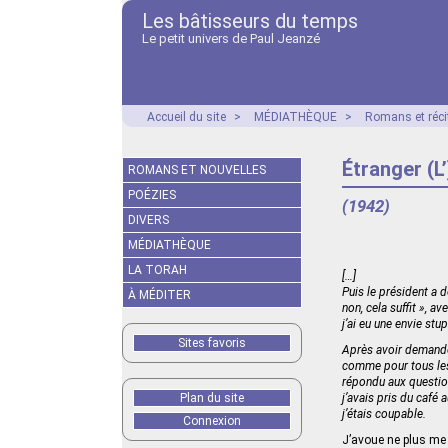
Les bâtisseurs du temps
Le petit univers de Paul Jeanzé
Accueil du site
>
MÉDIATHÈQUE
>
Romans et réci
Étranger (L’
ROMANS ET NOUVELLES
POÉZIES
(1942)
DIVERS
MÉDIATHÈQUE
LA TORAH
[…]
Puis le président a d
À MÉDITER
non, cela suffit », a
j’ai eu une envie stu
Sites favoris
Après avoir demandé 
comme pour tous les a
répondu aux questions
Plan du site
j’avais pris du café a
j’étais coupable.
Connexion
J’avoue ne plus me 