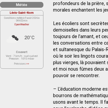
profondeurs de la prière, s
Météo
morales enchantent les je
Lévis-Saint-Nom
Conditions météo à 9 août 2026 à
04h02min
Les écoliers sont secrète
OpenWeather
demoiselles dans leurs pen
toujours de l’amant, et ce
20°C
les conversations entre c
et sultanesque du Palais-R
Couvert
où le soir les lingots cou
Vent
: 7 km/h - sud sud-est
Pression
: 1015 mbar
plus vierges, là pouvaient 
Prévisions
>>
Le service OpenWeather ne fournit
et moi nous fûmes deux as
actuellement aucune prévision
météorologique sur le lieu Lévis-
Saint-Nom.
pouvoir se rencontrer.
Veuillez consulter le message du
service ci-dessous.
(401 - Invalid API key. Please see
https://openweathermap.org/faq#error401
for more info.)
– L’éducation moderne est 
bourrons de mathématiques
usons avant le temps. Il fa