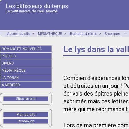
Les bâtisseurs du temps
Le petit univers de Paul Jeanzé
Accueil du site
>
MÉDIATHÈQUE
>
Romans et récits
>
B comme...
>
Le lys dans la val
ROMANS ET NOUVELLES
POÉZIES
DIVERS
MÉDIATHÈQUE
Combien d’espérances lo
LA TORAH
et détruites en un jour ! P
À MÉDITER
écrivais des épîtres plei
Sites favoris
exprimés mais ces lettres 
mère qui me réprimandait 
Plan du site
Connexion
Lors de ma première comm