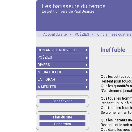
Les bâtisseurs du temps
Le petit univers de Paul Jeanzé
Accueil du site
>
POÉZIES
>
Cinq années quatre s
Ineffable
ROMANS ET NOUVELLES
POÉZIES
DIVERS
MÉDIATHÈQUE
Que les petites rou
LA TORAH
Restent pour toujou
Que les quantités n
À MÉDITER
N’en viennent jama
Que tous les homm
Sites favoris
Pensent un jour à 
Que tous les fous i
Se promènent en tou
Plan du site
Que les instants in
Connexion
Reviennent le soir m
Que dans les rues 