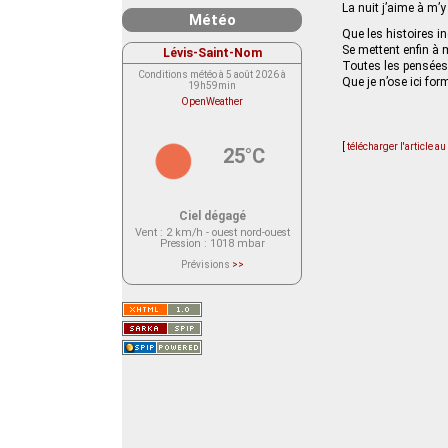
La nuit j’aime à m’
Météo
Que les histoires i
Se mettent enfin à 
Lévis-Saint-Nom
Toutes les pensées
Conditions météo à 5 août 2026 à
Que je n’ose ici for
19h59min
OpenWeather
[
télécharger l'article a
25°C
Ciel dégagé
Vent
: 2 km/h - ouest nord-ouest
Pression
: 1018 mbar
Prévisions
>>
Le service OpenWeather ne fournit
actuellement aucune prévision
météorologique sur le lieu Lévis-
Saint-Nom.
Veuillez consulter le message du
service ci-dessous.
(401 - Invalid API key. Please see
https://openweathermap.org/faq#error401
for more info.)