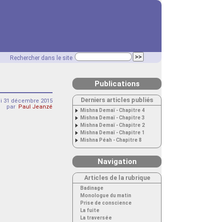
Rechercher dans le site
Publications
Derniers articles publiés
di 31 décembre 2015
par
Paul Jeanzé
Mishna Demaï - Chapitre 4
Mishna Demaï - Chapitre 3
Mishna Demaï - Chapitre 2
Mishna Demaï - Chapitre 1
Mishna Péah - Chapitre 8
Navigation
Articles de la rubrique
Badinage
Monologue du matin
Prise de conscience
La fuite
La traversée