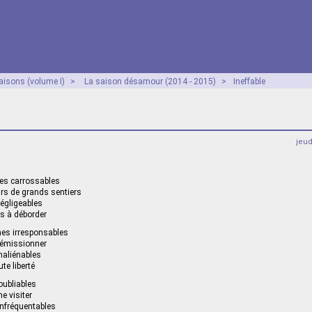
aisons (volume I)
>
La saison désamour (2014 - 2015)
>
Ineffable
jeu
tes carrossables
rs de grands sentiers
égligeables
is à déborder
es irresponsables
démissionner
naliénables
te liberté
oubliables
e visiter
infréquentables