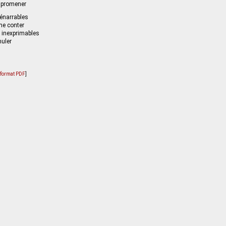
y promener
nénarrables
me conter
 inexprimables
muler
u format PDF
]