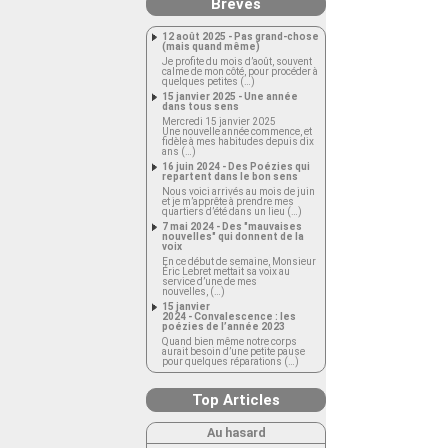
Brèves
12 août 2025 - Pas grand-chose
(mais quand même)
Je profite du mois d’août, souvent
calme de mon côté, pour procéder à
quelques petites (…)
15 janvier 2025 - Une année
dans tous sens
Mercredi 15 janvier 2025
Une nouvelle année commence, et
fidèle à mes habitudes depuis dix
ans (…)
16 juin 2024 - Des Poézies qui
repartent dans le bon sens
Nous voici arrivés au mois de juin
et je m’apprête à prendre mes
quartiers d’été dans un lieu (…)
7 mai 2024 - Des "mauvaises
nouvelles" qui donnent de la
voix
En ce début de semaine, Monsieur
Éric Lebret mettait sa voix au
service d’une de mes
nouvelles, (…)
15 janvier
2024 - Convalescence : les
poézies de l’année 2023
Quand bien même notre corps
aurait besoin d’une petite pause
pour quelques réparations (…)
Top Articles
Au hasard