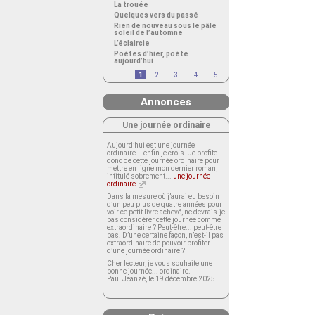
La trouée
Quelques vers du passé
Rien de nouveau sous le pâle
soleil de l’automne
L’éclaircie
Poètes d’hier, poète
aujourd’hui
1
2
3
4
5
Annonces
Une journée ordinaire
Aujourd’hui est une journée
ordinaire... enfin je crois. Je profite
donc de cette journée ordinaire pour
mettre en ligne mon dernier roman,
intitulé sobrement...
une journée
ordinaire
.
Dans la mesure où j’aurai eu besoin
d’un peu plus de quatre années pour
voir ce petit livre achevé, ne devrais-je
pas considérer cette journée comme
extraordinaire ? Peut-être... peut-être
pas. D’une certaine façon, n’est-il pas
extraordinaire de pouvoir profiter
d’une journée ordinaire ?
Cher lecteur, je vous souhaite une
bonne journée... ordinaire.
Paul Jeanzé, le 19 décembre 2025