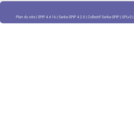
Plan du site
|
SPIP 4.4.16
|
Sarka-SPIP 4.2.0
|
Collectif Sarka-SPIP
|
GPLv3