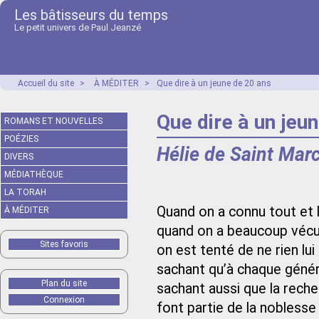
Les bâtisseurs du temps
Le petit univers de Paul Jeanzé
Accueil du site
>
À MÉDITER
>
Que dire à un jeune de 20 ans
Que dire à un jeu
ROMANS ET NOUVELLES
POÉZIES
Hélie de Saint Mar
DIVERS
MÉDIATHÈQUE
LA TORAH
Quand on a connu tout et l
À MÉDITER
quand on a beaucoup vécu e
Sites favoris
on est tenté de ne rien lui 
sachant qu’à chaque généra
Plan du site
sachant aussi que la reche
Connexion
font partie de la noblesse 