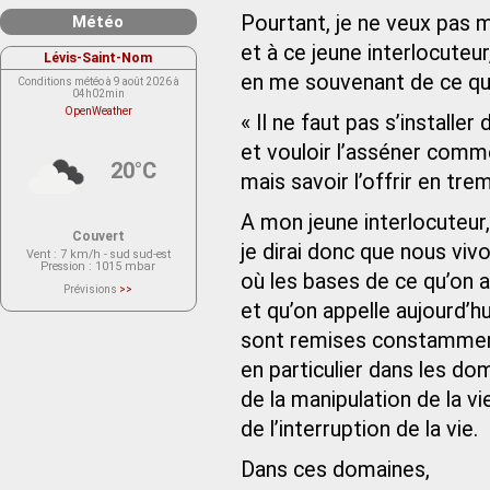
Pourtant, je ne veux pas 
Météo
et à ce jeune interlocuteur
Lévis-Saint-Nom
en me souvenant de ce qu’
Conditions météo à 9 août 2026 à
04h02min
OpenWeather
« Il ne faut pas s’installer
et vouloir l’asséner comm
20°C
mais savoir l’offrir en t
A mon jeune interlocuteur,
Couvert
je dirai donc que nous vivo
Vent
: 7 km/h - sud sud-est
Pression
: 1015 mbar
où les bases de ce qu’on a
Prévisions
>>
Le service OpenWeather ne fournit
et qu’on appelle aujourd’hui
actuellement aucune prévision
météorologique sur le lieu Lévis-
sont remises constammen
Saint-Nom.
Veuillez consulter le message du
service ci-dessous.
en particulier dans les dom
(401 - Invalid API key. Please see
https://openweathermap.org/faq#error401
de la manipulation de la vie
for more info.)
de l’interruption de la vie.
Dans ces domaines,