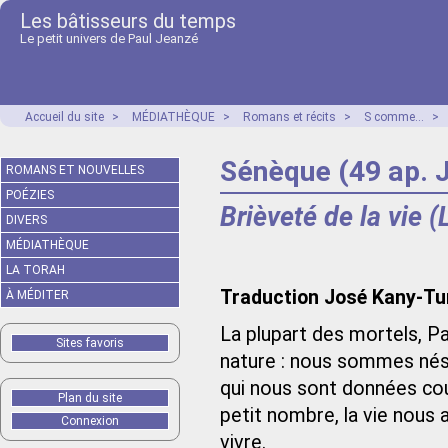
Les bâtisseurs du temps
Le petit univers de Paul Jeanzé
Accueil du site
>
MÉDIATHÈQUE
>
Romans et récits
>
S comme...
>
Sénèque (49 ap. 
ROMANS ET NOUVELLES
POÉZIES
Brièveté de la vie (
DIVERS
MÉDIATHÈQUE
LA TORAH
Traduction José Kany-Turp
À MÉDITER
La plupart des mortels, Pa
Sites favoris
nature : nous sommes nés 
qui nous sont données cour
Plan du site
petit nombre, la vie nou
Connexion
vivre.