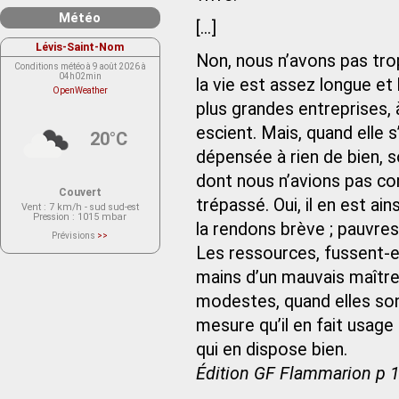
Météo
[...]
Lévis-Saint-Nom
Non, nous n’avons pas tr
Conditions météo à 9 août 2026 à
04h02min
la vie est assez longue e
OpenWeather
plus grandes entreprises, 
escient. Mais, quand elle s
20°C
dépensée à rien de bien, s
dont nous n’avions pas com
Couvert
trépassé. Oui, il en est ai
Vent
: 7 km/h - sud sud-est
Pression
: 1015 mbar
la rendons brève ; pauvre
Prévisions
>>
Le service OpenWeather ne fournit
Les ressources, fussent-e
actuellement aucune prévision
météorologique sur le lieu Lévis-
mains d’un mauvais maître
Saint-Nom.
Veuillez consulter le message du
service ci-dessous.
modestes, quand elles sont
(401 - Invalid API key. Please see
https://openweathermap.org/faq#error401
mesure qu’il en fait usage :
for more info.)
qui en dispose bien.
Édition GF Flammarion p 