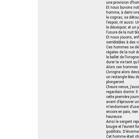
une provision d’hom
Et nous buvons notr
homme, à demi ivre,
le cognac, se détour
l’espoir, rit aussi.
le désespoir, et un 
l’usure de la nuit b
Et nous jouons, enf
semblables à des c
Ces hommes se décap
régales de la nuit d
le ballet de l’ivrogn
durer la vie tant qu
Alors ces hommes se
L’ivrogne alors des
un rectangle bleu de
plongeront.
L’heure venue, j’ass
regardais dormir. I
cette première jour
avant d’éprouver un
m’endormant d’user 
encore en paix, rie
heureuse.
Ainsi le sergent rep
bougie et l’eurent f
godillots. D’énormes
Cet homme était cha