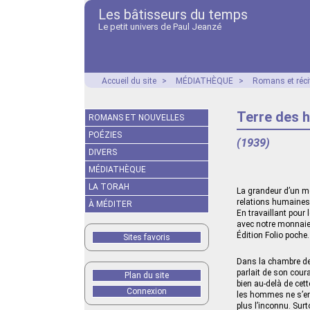
Les bâtisseurs du temps
Le petit univers de Paul Jeanzé
Accueil du site
>
MÉDIATHÈQUE
>
Romans et réci
Terre des
ROMANS ET NOUVELLES
POÉZIES
(1939)
DIVERS
MÉDIATHÈQUE
LA TORAH
La grandeur d’un mét
relations humaines
À MÉDITER
En travaillant pour
avec notre monnaie d
Édition Folio poche.
Sites favoris
Dans la chambre de M
parlait de son coura
Plan du site
bien au-delà de cett
Connexion
les hommes ne s’en 
plus l’inconnu. Surt