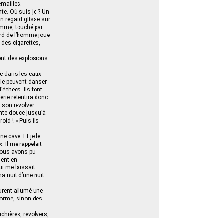
emailles.
te. Où suis-je ? Un
on regard glisse sur
homme, touché par
gard de l’homme joue
e des cigarettes,
ent des explosions
te dans les eaux
s le peuvent danser
d’échecs. Ils font
erie retentira donc.
 son revolver.
ente douce jusqu’à
oid ! » Puis ils
ne cave. Et je le
 Il me rappelait
nous avons pu,
ment en
ui me laissait
a nuit d’une nuit
eurent allumé une
nforme, sinon des
chières, revolvers,