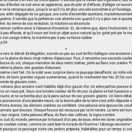
de la courbe d’un sein ou d’une épaule. Il semble que le travail des ingénieurs, des 
au d’études ne soit ainsi en apparence, que de polir et d’effacer, d’alléger ce raccord,
on ne la remarque plus, jusqu’à ce qu’il n’y ait plus une aile accrochée à un fuselag
uie, enfin dégagée de sa gangue, une sorte d’ensemble spontané, mystérieusement 
 poème. Il semble que la perfection soit atteinte non quand il n’y a plus rien à ajoute
ncher. Au terme de son évolution, la machine se dissimule.
invention confine ainsi à l’absence d’invention. Et, de même que, dans l’instrument,
à peu effacée, et qu’il nous est livré un objet aussi naturel qu’un galet poli par la me
s son usage même, la machine peu à peu se fasse oublier.
 p.50
*
rige vers le détroit de Magellan, survole un peu au sud de Rio Gallegos une ancienne 
r la plaine de leurs vingt mètres d’épaisseur. Puis, il rencontre une seconde coulée
osse du sol, chaque mamelon de deux cents mètres, porte au flanc son cratère. Poi
ême la plaine, des gueules d’obusiers.
 calme s’est fait. On le subit avec surprise dans ce paysage désaffecté, où mille vo
utre, de leurs grandes orgues souterraines, quand ils crachaient leur feu. Et l’on sur
rnée de glaciers noirs.
s volcans plus anciens sont habillés déjà d’un gazon d’or. Un arbre parfois pousse d
s un vieux pot. Sous une lumière couleur de fin de jour, la plaine se fait luxueuse
e courte, et ne se bombe plus qu’à peine autour de ses gosiers géants. Un lièvre déta
ris possession d’une planète neuve, où la bonne pâte de la terre s’est enfin déposée su
 Punta Arenas, les derniers cratères se comblent. Une pelouse unie épouse les cour
sormais que douceur. Chaque fissure est recousue par ce lin tendre. La terre est liss
ie leur origine. Cette pelouse efface, du flanc des collines, le signe sombre.
 plus sud du monde, permise par le hasard d’un peu de boue, entre les laves originelle
des coulées noires, comme on sent bien le miracle de l’homme ! L’étrange rencontre !
 pourquoi ce passager visite ces jardins préparés, habitables pour un temps si co