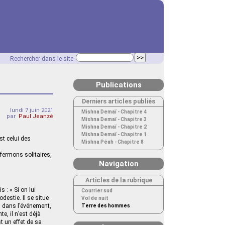
Rechercher dans le site
Publications
Derniers articles publiés
lundi 7 juin 2021
Mishna Demaï - Chapitre 4
par
Paul Jeanzé
Mishna Demaï - Chapitre 3
Mishna Demaï - Chapitre 2
Mishna Demaï - Chapitre 1
st celui des
Mishna Péah - Chapitre 8
fermons solitaires,
Navigation
Articles de la rubrique
 : « Si on lui
Courrier sud
destie. Il se situe
Vol de nuit
is dans l’événement,
Terre des hommes
e, il n’est déjà
st un effet de sa