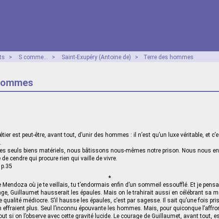
ts
>
S comme...
>
Saint-Exupéry (Antoine de)
>
Terre des hommes
 hommes
ier est peut-être, avant tout, d’unir des hommes : il n’est qu’un luxe véritable, et c’e
.
 les seuls biens matériels, nous bâtissons nous-mêmes notre prison. Nous nous en
e cendre qui procure rien qui vaille de vivre.
 p.35
*
endoza où je te veillais, tu t’endormais enfin d’un sommeil essoufflé. Et je pensais
ge, Guillaumet hausserait les épaules. Mais on le trahirait aussi en célébrant sa mo
e qualité médiocre. S’il hausse les épaules, c’est par sagesse. Il sait qu’une fois pr
effraient plus. Seul l’inconnu épouvante les hommes. Mais, pour quiconque l’affront
out si on l’observe avec cette gravité lucide. Le courage de Guillaumet, avant tout, e