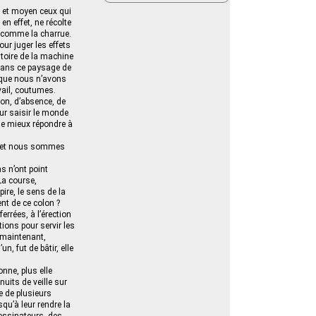
t et moyen ceux qui
en effet, ne récolte
il comme la charrue.
ur juger les effets
toire de la machine
 dans ce paysage de
 que nous n’avons
vail, coutumes.
on, d’absence, de
ur saisir le monde
le mieux répondre à
, et nous sommes
s n’ont point
La course,
ire, le sens de la
ent de ce colon ?
rrées, à l’érection
ions pour servir les
 maintenant,
n, fut de bâtir, elle
nne, plus elle
nuits de veille sur
e de plusieurs
qu’à leur rendre la