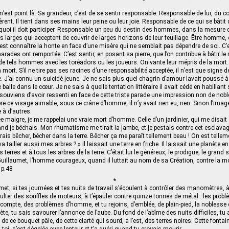
 n’est point là. Sa grandeur, c’est de se sentir responsable. Responsable de lui, du co
nt. Il tient dans ses mains leur peine ou leur joie. Responsable de ce qui se bâtit d
 quoi il doit participer. Responsable un peu du destin des hommes, dans la mesure d
tres larges qui acceptent de couvrir de larges horizons de leur feuillage. Être homme,
est connaître la honte en face d’une misère qui ne semblait pas dépendre de soi. C’es
arades ont remportée. C’est sentir, en posant sa pierre, que l’on contribue à bâtir l
de tels hommes avec les toréadors ou les joueurs. On vante leur mépris de la mor
 mort. S’il ne tire pas ses racines d’une responsabilité acceptée, il n’est que signe 
. J’ai connu un suicidé jeune. Je ne sais plus quel chagrin d’amour lavait poussé à 
alle dans le cœur. Je ne sais à quelle tentation littéraire il avait cédé en habillan
souviens d’avoir ressenti en face de cette triste parade une impression non de nob
ère ce visage aimable, sous ce crâne d’homme, il n’y avait rien eu, rien. Sinon l’ima
e à d’autres.
e maigre, je me rappelai une vraie mort d’homme. Celle d’un jardinier, qui me disait
and je bêchais. Mon rhumatisme me tirait la jambe, et je pestais contre cet esclavag
rais bêcher, bêcher dans la terre. Bêcher ça me paraît tellement beau ! On est telle
a tailler aussi mes arbres ? » Il laissait une terre en friche. Il laissait une planète en fr
terres et à tous les arbres de la terre. C’était lui le généreux, le prodigue, le grand 
Guillaumet, l’homme courageux, quand il luttait au nom de sa Création, contre la mo
 p.48
*
et, si tes journées et tes nuits de travail s’écoulent à contrôler des manomètres, à 
lter des souffles de moteurs, à t’épauler contre quinze tonnes de métal : les prob
de compte, des problèmes d’homme, et tu rejoins, d’emblée, de plain-pied, la nobless
te, tu sais savourer l’annonce de l’aube. Du fond de l’abîme des nuits difficiles, tu
 de ce bouquet pâle, de cette clarté qui sourd, à l’est, des terres noires. Cette fonta