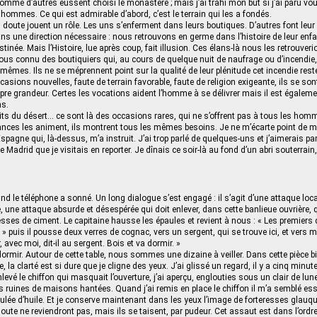
 comme d’autres eussent choisi le monastère ; mais j’ai trahi mon but si j’ai paru v
 hommes. Ce qui est admirable d’abord, c’est le terrain qui les a fondés.
doute jouent un rôle. Les uns s’enferment dans leurs boutiques. D’autres font leur
s une direction nécessaire : nous retrouvons en germe dans l’histoire de leur enfa
stinée. Mais l’Histoire, lue après coup, fait illusion. Ces élans-là nous les retrouve
us connu des boutiquiers qui, au cours de quelque nuit de naufrage ou d’incendie,
êmes. Ils ne se méprennent point sur la qualité de leur plénitude cet incendie reste
ccasions nouvelles, faute de terrain favorable, faute de religion exigeante, ils se s
ropre grandeur. Certes les vocations aident l’homme à se délivrer mais il est égalem
ns.
its du désert… ce sont là des occasions rares, qui ne s’offrent pas à tous les hom
nces les animent, ils montrent tous les mêmes besoins. Je ne m’écarte point de mo
spagne qui, là-dessus, m’a instruit. J’ai trop parlé de quelques-uns et j’aimerais par
de Madrid que je visitais en reporter. Je dînais ce soir-là au fond d’un abri souterrain,
 le téléphone a sonné. Un long dialogue s’est engagé : il s’agit d’une attaque local
 une attaque absurde et désespérée qui doit enlever, dans cette banlieue ouvrière
ses de ciment. Le capitaine hausse les épaules et revient à nous : « Les premiers d’
 puis il pousse deux verres de cognac, vers un sergent, qui se trouve ici, et vers m
, avec moi, dit-il au sergent. Bois et va dormir. »
dormir. Autour de cette table, nous sommes une dizaine à veiller. Dans cette pièce b
re, la clarté est si dure que je cligne des yeux. J’ai glissé un regard, il y a cinq minu
levé le chiffon qui masquait l’ouverture, j’ai aperçu, englouties sous un clair de lun
s ruines de maisons hantées. Quand j’ai remis en place le chiffon il m’a semblé ess
ée d’huile. Et je conserve maintenant dans les yeux l’image de forteresses glauq
ute ne reviendront pas, mais ils se taisent, par pudeur. Cet assaut est dans l’ordr