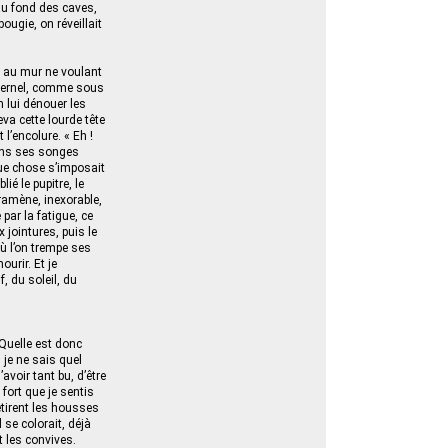
t au fond des caves,
ougie, on réveillait
t au mur ne voulant
aternel, comme sous
n lui dénouer les
va cette lourde tête
l’encolure. « Eh !
dans ses songes
que chose s’imposait
ié le pupitre, le
 ramène, inexorable,
par la fatigue, ce
x jointures, puis le
ù l’on trempe ses
ourir. Et je
, du soleil, du
 Quelle est donc
 je ne sais quel
avoir tant bu, d’être
fort que je sentis
etirent les housses
 se colorait, déjà
t les convives.