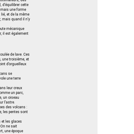
dessinateurs, des
 d’équilibrer cette
e, mais une forme
lié, et de la même
r, mais quand il n’y
 toute mécanique
r, il est également
coulée de lave. Ces
, une troisième, et
nt d’orgueilleux
lcans se
vole une terre
ans leur creux
 comme un parc,
le, un oiseau
r l’astre.
bes des volcans :
e, les pentes sont
s et les glaces
 On ne sait
urt, une époque