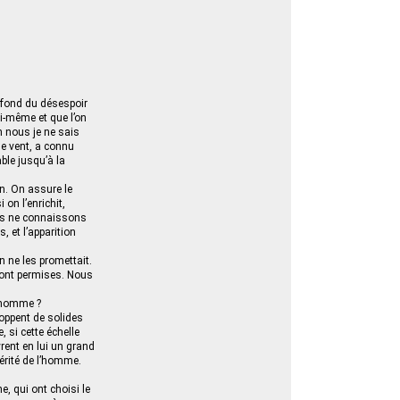
e fond du désespoir
oi-même et que l’on
n nous je ne sais
le vent, a connu
ble jusqu’à la
n. On assure le
 on l’enrichit,
ous ne connaissons
 et l’apparition
n ne les promettait.
 ont permises. Nous
l’homme ?
loppent de solides
e, si cette échelle
vrent en lui un grand
vérité de l’homme.
e, qui ont choisi le