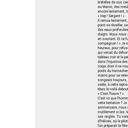
bretelles de cuir, ce
au Maroc, des meules
encore lentement, m
« Hep ! Sergent ! »
Il remua lentement,
point se réveiller
des eaux profondes, 
doigts. Nous nous a
en souriant. Et ce 
compagnon ! » Je n’
heureux, pour refus
qui venait du dehors.
tableau noir et le p
dans l’injustice de
corps dont il ne vou
poids du harnacheme
mains pour se relever
songeais toujours, l
sable, à cette repris
Mais le voilà debout
« C’est l’heure ? »
C’est ici que l’homm
cette tentation ? J
anniversaire, nous n
inutilement si las.
ses ongles. Tu vois,
d’hélices, où le pil
l’on préparait la fê