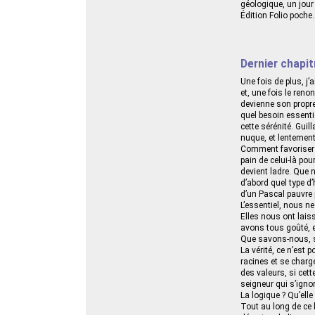
géologique, un jour 
Édition Folio poche.
Dernier chapi
Une fois de plus, j’
et, une fois le reno
devienne son propre
quel besoin essenti
cette sérénité. Gui
nuque, et lentement 
Comment favoriser e
pain de celui-là pour
devient ladre. Que 
d’abord quel type d
d’un Pascal pauvre
L’essentiel, nous n
Elles nous ont lais
avons tous goûté, 
Que savons-nous, si
La vérité, ce n’est 
racines et se chargen
des valeurs, si cett
seigneur qui s’ignor
La logique ? Qu’elle
Tout au long de ce l