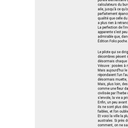
pureté élémentaire 
calculateurs du bure
aile, jusqu’à ce qu’
parfaitement épano
qualité que celle du
a plus rien à retra
La perfection de l’
apparente s’est peu 
admirable que, dan
Édition Folio poche.
Le pilote qui se di
décombres pèsent su
désormais chaque b
Vésuve : posées à m
Mais aujourd’hui le
répondaient l’un l’a
désormais muette, o
Mais, plus loin, de
comme une fleur dan
civilisée par l’herb
s’envole, la vie a p
Enfin, un peu avant
ils ne sont plus dé
faibles, et l’on oubl
Et voici la ville la
australes. Si près 
comment, on ne sait