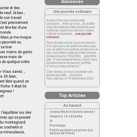
Annonces
urrier et des
Une journée ordinaire
e neuf, là-bas ;
e son travail.
Aujourd’hui est une journée
 c’est précisément
ordinaire... enfin je crois. Je profite
t être fier d’une
donc de cette journée ordinaire pour
mettre en ligne mon dernier roman,
e monde.
intitulé sobrement...
une journée
t. Mais je me moque
ordinaire
.
de pauvreté ou
Dans la mesure où j’aurai eu besoin
d’un peu plus de quatre années pour
se tirer
voir ce petit livre achevé, ne devrais-je
t ses mains de gants
pas considérer cette journée comme
extraordinaire ? Peut-être... peut-être
lesse mais de
pas. D’une certaine façon, n’est-il pas
ge de quelque sotte
extraordinaire de pouvoir profiter
d’une journée ordinaire ?
 « Vous savez..,
Cher lecteur, je vous souhaite une
bonne journée... ordinaire.
e. Eh bien,
Paul Jeanzé, le 19 décembre 2025
ment libre quand on
iche. Il était lié
seigneur !
Top Articles
rt.
Au hasard
Joyeux Noël et bonne année !
t’équilibrer sur des
Chapitre 14. L’échelle
lèmes qui se posent
VI
e du montagnard.
Printemps
 as souhaité si
Petits poèmes en prose (Le
ine miraculeuse,
spleen de Paris)