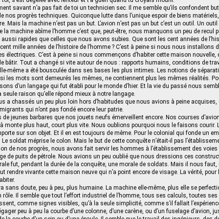
toi, s’est dégelée avec lenteur et t’a guéri quand tu croyais mourir.
ment savant n’a pas fait de toi un technicien sec. Il me semble qu’ils confondent bu
 de nos progrès techniques. Quiconque lutte dans l’unique espoir de biens matériels, 
ivre. Mais la machine n’est pas un but. L’avion n’est pas un but c’est un outil. Un out
 la machine abîme l’homme c’est que, peut-être, nous manquons un peu de recul po
aussi rapides que celles que nous avons subies. Que sont les cent années de l’his
cent mille années de l’histoire de l’homme ? C’est à peine si nous nous installons
es électriques. C’est à peine si nous commençons d’habiter cette maison nouvelle,
bâtir. Tout a changé si vite autour de nous : rapports humains, conditions de tra
lle-même a été bousculée dans ses bases les plus intimes. Les notions de séparati
, si les mots sont demeurés les mêmes, ne contiennent plus les mêmes réalités. Po
sons d’un langage qui fut établi pour le monde d’hier. Et la vie du passé nous semb
la seule raison qu’elle répond mieux à notre langage.
s a chassés un peu plus loin hors d’habitudes que nous avions à peine acquises
migrants qui n’ont pas fondé encore leur patrie.
e jeunes barbares que nos jouets neufs émerveillent encore. Nos courses d’avion
-là monte plus haut, court plus vite. Nous oublions pourquoi nous le faisons courir. 
porte sur son objet. Et il en est toujours de même. Pour le colonial qui fonde un emp
. Le soldat méprise le colon. Mais le but de cette conquête n’était-il pas l’établissem
tion de nos progrès, nous avons fait servir les hommes à l’établissement des voies fe
ge de puits de pétrole. Nous avions un peu oublié que nous dressions ces construct
e fut, pendant la durée de la conquête, une morale de soldats. Mais il nous faut,
aut rendre vivante cette maison neuve qui n’a point encore de visage. La vérité, pour l’u
abiter.
a sans doute, peu à peu, plus humaine. La machine elle-même, plus elle se perfectio
n rôle. Il semble que tout l’effort industriel de l’homme, tous ses calculs, toutes ses 
ssent, comme signes visibles, qu’à la seule simplicité, comme s’il fallait l’expérienc
gager peu à peu la courbe d’une colonne, d’une carène, ou d’un fuselage d’avion, jus