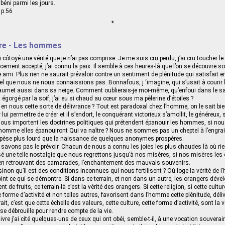
béni parmi les jours.
 p.56
*
tre - Les hommes
ai côtoyé une vérité que je n’ai pas comprise. Je me suis cru perdu, j’ai cru toucher l
ncement accepté, j’ai connu la paix. Il semble à ces heures-là que l’on se découvre s
 ami. Plus rien ne saurait prévaloir contre un sentiment de plénitude qui satisfait e
el que nous ne nous connaissions pas. Bonnafous, j ‘imagine, qui s’usait à courir 
llaumet aussi dans sa neige. Comment oublierais-je moi-même, qu’enfoui dans le sa
égorgé par la soif, j’ai eu si chaud au cœur sous ma pèlerine d’étoiles ?
n nous cette sorte de délivrance ? Tout est paradoxal chez l’homme, on le sait bie
 lui permettre de créer et il s’endort, le conquérant victorieux s’amollit, le généreux, si
nous importent les doctrines politiques qui prétendent épanouir les hommes, si n
’homme elles épanouiront Qui va naître ? Nous ne sommes pas un cheptel à l’engrais,
 pèse plus lourd que la naissance de quelques anonymes prospères.
e savons pas le prévoir. Chacun de nous a connu les joies les plus chaudes là où rie
sé une telle nostalgie que nous regrettons jusqu’à nos misères, si nos misères les
en retrouvant des camarades, l’enchantement des mauvais souvenirs.
non qu’il est des conditions inconnues qui nous fertilisent ? Où loge la vérité de 
point ce qui se démontre. Si dans ce terrain, et non dans un autre, les orangers déve
t de fruits, ce terrain-là c’est la vérité des orangers. Si cette religion, si cette cultur
e forme d’activité et non telles autres, favorisent dans l’homme cette plénitude, déli
ait, c’est que cette échelle des valeurs, cette culture, cette forme d’activité, sont la 
 se débrouille pour rendre compte de la vie.
ivre j’ai cité quelques-uns de ceux qui ont obéi, semble-t-il, à une vocation souverain