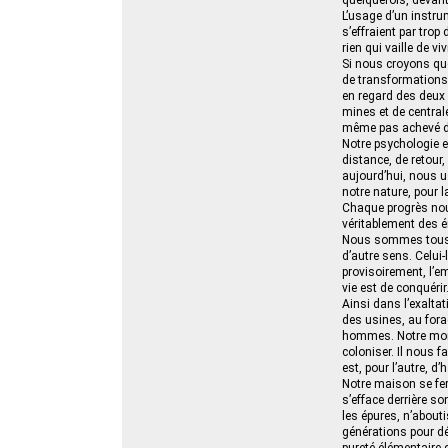
quelquefois, devant 
L’usage d’un instru
s’effraient par trop
rien qui vaille de v
Si nous croyons que
de transformations 
en regard des deux 
mines et de central
même pas achevé de 
Notre psychologie e
distance, de retour
aujourd’hui, nous u
notre nature, pour 
Chaque progrès nou
véritablement des é
Nous sommes tous d
d’autre sens. Celui
provisoirement, l’em
vie est de conquérir
Ainsi dans l’exalta
des usines, au fora
hommes. Notre moral
coloniser. Il nous f
est, pour l’autre, d’h
Notre maison se fer
s’efface derrière so
les épures, n’abouti
générations pour dé