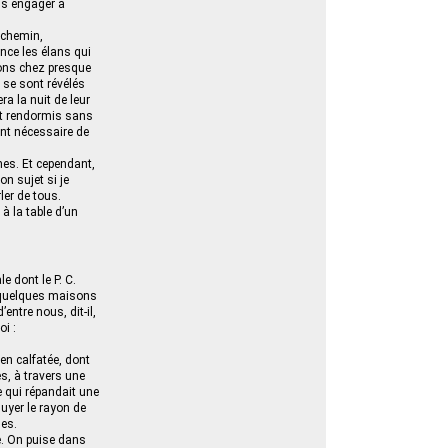
ous engager à
 chemin,
nce les élans qui
rions chez presque
 se sont révélés
ra la nuit de leur
ont rendormis sans
ent nécessaire de
mes. Et cependant,
n sujet si je
ler de tous.
 à la table d’un
e dont le P. C.
, quelques maisons
entre nous, dit-il,
oi :
ien calfatée, dont
tes, à travers une
e qui répandait une
uyer le rayon de
ues.
e. On puise dans