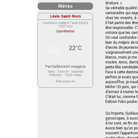
droiture. »
Météo
Sa véritable qualité
camarades qui espère
Lévis-Saint-Nom
chez les vivants, à
Il fait partie des ê
Conditions météo à 7 août 2026 à
12h31min
être responsable. C’
OpenWeather
victoire que les cam
On veut confondre 
bien du mépris de la
22°C
d’excès de jeunesse
soigneusement une b
blancs, mais je me 
misère. Ainsi, derri
Partiellement nuageux
petite fille semblabl
Vent
: 3 km/h - nord-est
Face à cette destiné
Pression
: 1023 mbar
parfois je suais qu
Prévisions
>>
aujourd’hui, je voud
Le service OpenWeather ne fournit
bêche ! Et puis, qui v
actuellement aucune prévision
météorologique sur le lieu Lévis-
d’amour à toutes les 
Saint-Nom.
C’était lui, comme 
Veuillez consulter le message du
Édition Folio poche.
service ci-dessous.
(401 - Invalid API key. Please see
https://openweathermap.org/faq#error401
for more info.)
Qu’importe, Guillaum
gyroscopes, à auscu
à toi sont, en fin 
Aussi bien qu’un poè
souvent l’apparition