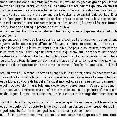
mes. On puise dans un grenier à grains. On jette une poignée de grains pour les s
e cognac. Sur ma droite, on dispute une partie d’échecs. Sur ma gauche, on plaisan
 fait son entrée. Il caresse une barbe hirsute et roule sur nous des yeux tendres. S
ne, revient au cognac, vire, suppliant, sur le capitaine. Le capitaine rit tout bas. L’
 Un rire léger gagne les spectateurs. Le capitaine recule doucement la bouteille, le re
jeu puéril s’amorce ainsi, une sorte de ballet silencieux qui, à travers l’épaisse fumé
lanche, l’image de l’attaque prochaine, tient du rêve.
ermés bien au chaud dans la cale de notre navire, cependant qu’au-dehors redoubl
oups de mer.
eront tout à l’heure de leur sueur, de leur alcool, de l’encrassement de leur atten
e guerre. Je les sens si près d’être purifiés. Mais ils dansent encore aussi loin qu’il
e et de la bouteille. Ils la poursuivent aussi loin qu’on peut la poursuivre, cette partie 
’ils peuvent. Mais ils ont réglé un réveille-matin qui trône sur une étagère. Cette sonn
 dresseront, s’étireront et boucleront leur ceinturon. Le capitaine alors décrochera
soulera. Alors tous ils emprunteront, sans trop se hâter, ce corridor qui monte en p
 lune. Ils diront quelque chose de simple comme : « Sacrée attaque… » ou : « Il fait fr
istai au réveil du sergent. Il dormait allongé sur un lit de fer, dans les décombres d’u
l me semblait connaître le goût de ce sommeil non angoissé, mais tellement heureux.
née de Libye, au cours de laquelle Prévot et moi, échoués sans eau et condamnés, 
e soif trop vive, dormir une fois, une seule, deux heures durant. J’avais eu le senti
d’un pouvoir admirable celui de refuser le monde présent. Propriétaire d’un corps q
n ne distingua plus pour moi, une fois que j’eus enfoui mon visage dans mes bras, m
osait-il, roulé en boule, sans forme humaine, et, quand ceux qui vinrent le réveiller 
ixée sur le goulot d’une bouteille, je ne distinguai rien d’abord qui émergeât du tas i
 godillots cloués, ferrés, des godillots de journalier ou de docker.
ussé d’instruments de travail, et tout, sur son corps, n’était qu’instruments cartou