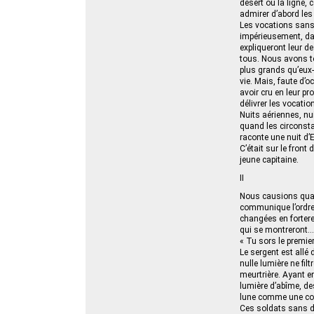
désert ou la ligne,
admirer d’abord les
Les vocations sans 
impérieusement, dan
expliqueront leur de
tous. Nous avons to
plus grands qu’eux-m
vie. Mais, faute d’o
avoir cru en leur p
délivrer les vocatio
Nuits aériennes, nu
quand les circonsta
raconte une nuit d’E
C’était sur le front 
jeune capitaine.
II
Nous causions quand
communique l’ordre,
changées en forteres
qui se montreront… »
« Tu sors le premier
Le sergent est allé 
nulle lumière ne filt
meurtrière. Ayant en
lumière d’abîme, de
lune comme une coul
Ces soldats sans do