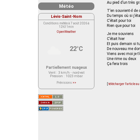
Au pied d’un très gr
Météo
T’en souvient-il de
Du temps où si j’ét
Lévis-Saint-Nom
C’était pour toi
Conditions météo à 7 août 2026 à
Rien que pour toi
12h31min
OpenWeather
Je me souviens
C’était hier
Et puis demain si t
22°C
De nouveau me don
Viens avec moi je t’
Une rime ou deux
Ça fera trois
Partiellement nuageux
Vent
: 3 km/h - nord-est
Pression
: 1023 mbar
Prévisions
>>
[
télécharger l'article a
Le service OpenWeather ne fournit
actuellement aucune prévision
météorologique sur le lieu Lévis-
Saint-Nom.
Veuillez consulter le message du
service ci-dessous.
(401 - Invalid API key. Please see
https://openweathermap.org/faq#error401
for more info.)