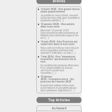
Brèves
12 août 2025 - Pas grand-chose
(mais quand même)
Je profite du mois d’août, souvent
calme de mon côté, pour procéder à
quelques petites (…)
15 janvier 2025 - Une année
dans tous sens
Mercredi 15 janvier 2025
Une nouvelle année commence, et
fidèle à mes habitudes depuis dix
ans (…)
16 juin 2024 - Des Poézies qui
repartent dans le bon sens
Nous voici arrivés au mois de juin
et je m’apprête à prendre mes
quartiers d’été dans un lieu (…)
7 mai 2024 - Des "mauvaises
nouvelles" qui donnent de la
voix
En ce début de semaine, Monsieur
Éric Lebret mettait sa voix au
service d’une de mes
nouvelles, (…)
15 janvier
2024 - Convalescence : les
poézies de l’année 2023
Quand bien même notre corps
aurait besoin d’une petite pause
pour quelques réparations (…)
Top Articles
Au hasard