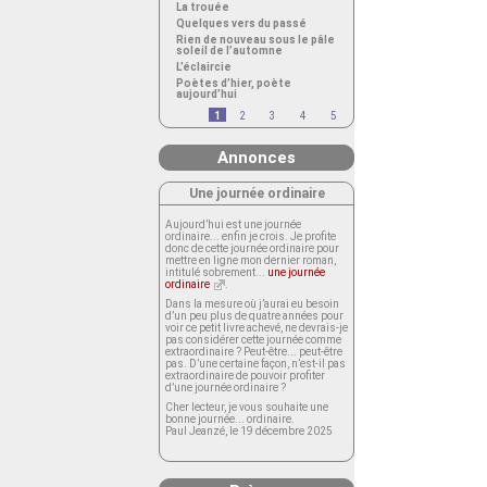
La trouée
Quelques vers du passé
Rien de nouveau sous le pâle
soleil de l’automne
L’éclaircie
Poètes d’hier, poète
aujourd’hui
1
2
3
4
5
Annonces
Une journée ordinaire
Aujourd’hui est une journée
ordinaire... enfin je crois. Je profite
donc de cette journée ordinaire pour
mettre en ligne mon dernier roman,
intitulé sobrement...
une journée
ordinaire
.
Dans la mesure où j’aurai eu besoin
d’un peu plus de quatre années pour
voir ce petit livre achevé, ne devrais-je
pas considérer cette journée comme
extraordinaire ? Peut-être... peut-être
pas. D’une certaine façon, n’est-il pas
extraordinaire de pouvoir profiter
d’une journée ordinaire ?
Cher lecteur, je vous souhaite une
bonne journée... ordinaire.
Paul Jeanzé, le 19 décembre 2025