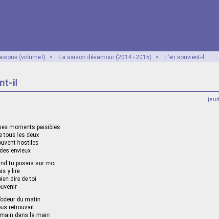
aisons (volume I)
>
La saison désamour (2014 - 2015)
>
T’en souvient-il
nt-il
jeu
e ses moments paisibles
e tous les deux
ouvent hostiles
 des envieux
and tu posais sur moi
s y lire
ien dire de toi
ouvenir
l’odeur du matin
us retrouvait
 main dans la main