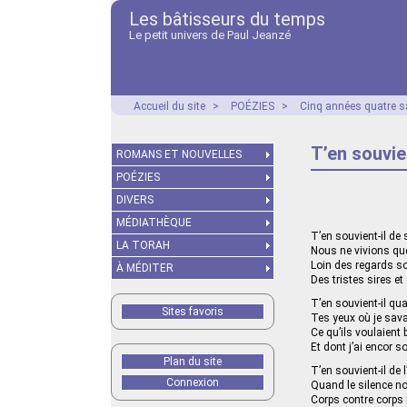
Les bâtisseurs du temps
Le petit univers de Paul Jeanzé
Accueil du site
>
POÉZIES
>
Cinq années quatre s
T’en souvie
ROMANS ET NOUVELLES
POÉZIES
DIVERS
MÉDIATHÈQUE
T’en souvient-il d
LA TORAH
Nous ne vivions qu
Loin des regards s
À MÉDITER
Des tristes sires et
T’en souvient-il qu
Sites favoris
Tes yeux où je savai
Ce qu’ils voulaient b
Et dont j’ai encor s
Plan du site
T’en souvient-il de 
Connexion
Quand le silence no
Corps contre corps