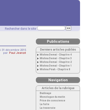
Rechercher dans le site
Publications
Derniers articles publiés
di 31 décembre 2015
par
Paul Jeanzé
Mishna Demaï - Chapitre 4
Mishna Demaï - Chapitre 3
Mishna Demaï - Chapitre 2
Mishna Demaï - Chapitre 1
Mishna Péah - Chapitre 8
Navigation
Articles de la rubrique
Badinage
Monologue du matin
Prise de conscience
La fuite
La traversée