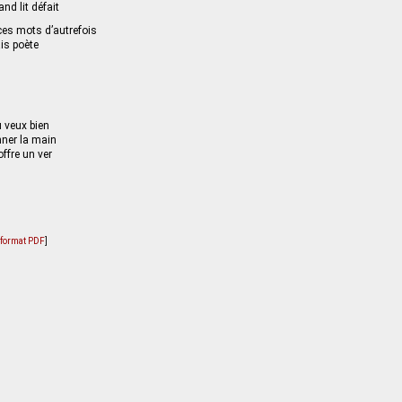
and lit défait
 ces mots d’autrefois
ais poète
u veux bien
ner la main
offre un ver
u format PDF
]