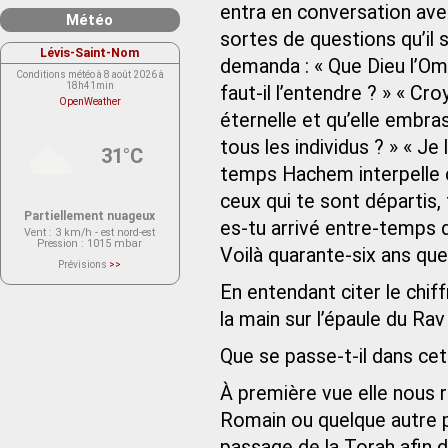
entra en conversation avec
Météo
sortes de questions qu’il s
Lévis-Saint-Nom
demanda : « Que Dieu l’Om
Conditions météo à 8 août 2026 à
18h41min
faut-il l’entendre ? » « Cr
OpenWeather
éternelle et qu’elle embra
tous les individus ? » « Je l
31°C
temps Hachem interpelle 
ceux qui te sont départis,
Partiellement nuageux
es-tu arrivé entre-temps 
Vent
: 3 km/h - est nord-est
Pression
: 1015 mbar
Voilà quarante-six ans que
Prévisions
>>
Le service OpenWeather ne fournit
actuellement aucune prévision
En entendant citer le chif
météorologique sur le lieu Lévis-
Saint-Nom.
la main sur l’épaule du Rav 
Veuillez consulter le message du
service ci-dessous.
(401 - Invalid API key. Please see
Que se passe-t-il dans cet
https://openweathermap.org/faq#error401
for more info.)
À première vue elle nous 
Romain ou quelque autre pa
passage de la Torah afin 