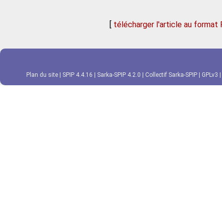
[
télécharger l'article au format
Plan du site
|
SPIP 4.4.16
|
Sarka-SPIP 4.2.0
|
Collectif Sarka-SPIP
|
GPLv3