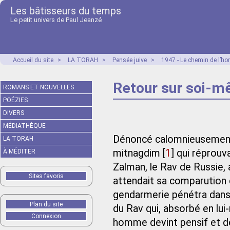
Les bâtisseurs du temps
Le petit univers de Paul Jeanzé
Accueil du site
>
LA TORAH
>
Pensée juive
>
1947 - Le chemin de l’h
Retour sur soi-
ROMANS ET NOUVELLES
POÉZIES
DIVERS
MÉDIATHÈQUE
Dénoncé calomnieusement 
LA TORAH
mitnagdim
[
1
]
qui réprouva
À MÉDITER
Zalman, le Rav de Russie, 
Sites favoris
attendait sa comparution de
gendarmerie pénétra dans 
Plan du site
du Rav qui, absorbé en lui
Connexion
homme devint pensif et devi