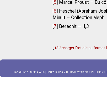
[
5
]
Marcel Proust – Du cô
[
6
]
Heschel (Abraham Josh
Minuit – Collection aleph
[
7
]
Berechit – II,3
[
télécharger l'article au format
Plan du site
|
SPIP 4.4.16
|
Sarka-SPIP 4.2.0
|
Collectif Sarka-SPIP
|
GPLv3