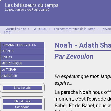
Les bâtisseurs du temps
Le petit univers de Paul Jeanzé
Accueil du site
>
LA TORAH
>
Les commentaires de la Torah
>
Zevou
2013
Noa’h - Adath Sh
ROMANS ET NOUVELLES
POÉZIES
Par Zevoulon
DIVERS
MÉDIATHÈQUE
LA TORAH
En espérant que mon langa
À MÉDITER
esprits…
Sites favoris
La paracha Noa’h nous of
moment, c’est l’épisode 
Plan du site
Babel. Et de Babel, nous 
Connexion