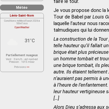
faire le tour.
Météo
Je vous propose donc la lec
Lévis-Saint-Nom
Tour de Babel par
Louis G
Conditions météo à 8 août 2026 à
laquelle l’auteur nous raco
18h41min
OpenWeather
talmudiques qui lui donnen
La construction de la Tour
31°C
telle hauteur qu’il fallai
brique était plus précieus
Partiellement nuageux
un homme tombait et trouvai
Vent
: 3 km/h - est nord-est
Pression
: 1015 mbar
une brique tombait, ils ple
Prévisions
>>
Le service OpenWeather ne fournit
autre. Ils étaient tellemen
actuellement aucune prévision
météorologique sur le lieu Lévis-
n’auraient pas permis à u
Saint-Nom.
Veuillez consulter le message du
service ci-dessous.
à l’heure de l’enfantement. 
(401 - Invalid API key. Please see
https://openweathermap.org/faq#error401
leur hauteur vertigineuse s
for more info.)
[…]
Alors Dieu s’adressa aux so