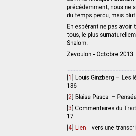
précédemment, nous ne so
du temps perdu, mais plu
En espérant ne pas avoir 
tous, le plus surnaturelle
Shalom.
Zevoulon - Octobre 2013
[
1
]
Louis Ginzberg – Les l
136
[
2
]
Blaise Pascal – Pensée
[
3
]
Commentaires du Traité
17
[
4
]
Lien
vers une transcr