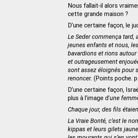
Nous fallait-il alors vraim
cette grande maison ?
D’une certaine façon, le ju
Le Seder commença tard, a
jeunes enfants et nous, le
bavardions et rions autour
et outrageusement enjouée 
sont assez éloignés pour s
renoncer.
(Points poche. p
D’une certaine façon, Israë
plus à l’image d’
une femme
Chaque jour, des fils étaien
La Vraie Bonté, c’est le no
kippas et leurs gilets jaun
les mourants qui s’en vont