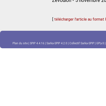
Zevoulon - 5 novembre 2
[
télécharger l'article au format
Plan du site
|
SPIP 4.4.16
|
Sarka-SPIP 4.2.0
|
Collectif Sarka-SPIP
|
GPLv3