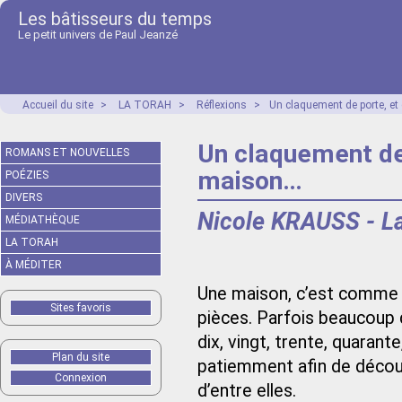
Les bâtisseurs du temps
Le petit univers de Paul Jeanzé
Accueil du site
>
LA TORAH
>
Réflexions
>
Un claquement de porte, et
Un claquement de 
ROMANS ET NOUVELLES
maison…
POÉZIES
DIVERS
Nicole KRAUSS - L
MÉDIATHÈQUE
LA TORAH
À MÉDITER
Une maison, c’est comme u
Sites favoris
pièces. Parfois beaucoup 
dix, vingt, trente, quarant
Plan du site
patiemment afin de découv
Connexion
d’entre elles.