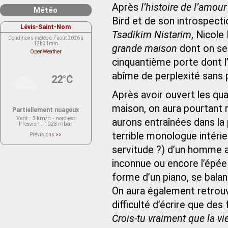
Après
l’histoire de l’amour
Météo
Bird et de son introspecti
Lévis-Saint-Nom
Tsadikim Nistarim
, Nicol
Conditions météo à 7 août 2026 à
12h31min
grande maison
dont on se
OpenWeather
cinquantième porte dont l
abîme de perplexité sans p
22°C
Après avoir ouvert les qu
maison, on aura pourtant
Partiellement nuageux
Vent
: 3 km/h - nord-est
aurons entraînées dans la 
Pression
: 1023 mbar
terrible monologue intérieur
Prévisions
>>
Le service OpenWeather ne fournit
actuellement aucune prévision
servitude ?) d’un homme a
météorologique sur le lieu Lévis-
Saint-Nom.
inconnue ou encore l’épée
Veuillez consulter le message du
service ci-dessous.
(401 - Invalid API key. Please see
forme d’un piano, se bala
https://openweathermap.org/faq#error401
for more info.)
On aura également retrouvé
difficulté d’écrire que de
Crois-tu vraiment que la vie