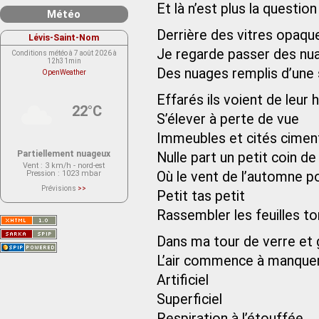
Et là n’est plus la question
Météo
Derrière des vitres opaqu
Lévis-Saint-Nom
Je regarde passer des nu
Conditions météo à 7 août 2026 à
12h31min
Des nuages remplis d’une 
OpenWeather
Effarés ils voient de leur 
22°C
S’élever à perte de vue
Immeubles et cités cimen
Partiellement nuageux
Nulle part un petit coin de
Vent
: 3 km/h - nord-est
Pression
: 1023 mbar
Où le vent de l’automne po
Prévisions
>>
Petit tas petit
Le service OpenWeather ne fournit
actuellement aucune prévision
météorologique sur le lieu Lévis-
Rassembler les feuilles 
Saint-Nom.
Veuillez consulter le message du
service ci-dessous.
Dans ma tour de verre et 
(401 - Invalid API key. Please see
https://openweathermap.org/faq#error401
L’air commence à manque
for more info.)
Artificiel
Superficiel
Respiration à l’étouffée