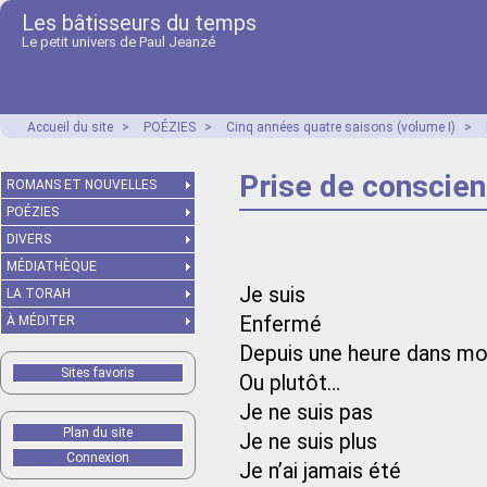
Les bâtisseurs du temps
Le petit univers de Paul Jeanzé
Accueil du site
>
POÉZIES
>
Cinq années quatre saisons (volume I)
>
Prise de conscie
ROMANS ET NOUVELLES
POÉZIES
DIVERS
MÉDIATHÈQUE
Je suis
LA TORAH
Enfermé
À MÉDITER
Depuis une heure dans mo
Sites favoris
Ou plutôt…
Je ne suis pas
Plan du site
Je ne suis plus
Connexion
Je n’ai jamais été