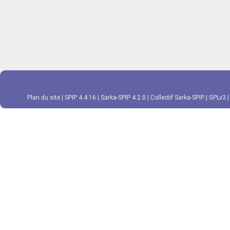
Plan du site
|
SPIP 4.4.16
|
Sarka-SPIP 4.2.0
|
Collectif Sarka-SPIP
|
GPLv3