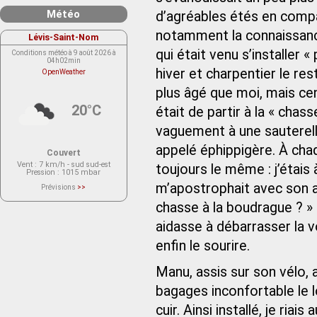
Météo
d’agréables étés en compa
notamment la connaissanc
Lévis-Saint-Nom
qui était venu s’installer 
Conditions météo à 9 août 2026 à
04h02min
hiver et charpentier le res
OpenWeather
plus âgé que moi, mais ce
20°C
était de partir à la « chas
vaguement à une sauterell
appelé éphippigère. À cha
Couvert
Vent
: 7 km/h - sud sud-est
toujours le même : j’étais 
Pression
: 1015 mbar
m’apostrophait avec son ac
Prévisions
>>
Le service OpenWeather ne fournit
actuellement aucune prévision
chasse à la boudrague ? » 
météorologique sur le lieu Lévis-
Saint-Nom.
aidasse à débarrasser la v
Veuillez consulter le message du
service ci-dessous.
(401 - Invalid API key. Please see
enfin le sourire.
https://openweathermap.org/faq#error401
for more info.)
Manu, assis sur son vélo, 
bagages inconfortable le 
cuir. Ainsi installé, je ri