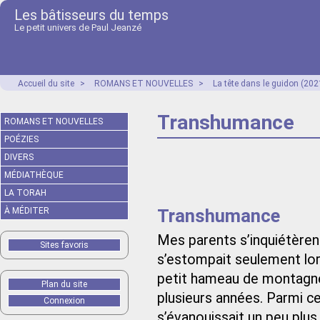
Les bâtisseurs du temps
Le petit univers de Paul Jeanzé
Accueil du site
>
ROMANS ET NOUVELLES
>
La tête dans le guidon (202
Transhumance
ROMANS ET NOUVELLES
POÉZIES
DIVERS
MÉDIATHÈQUE
LA TORAH
Transhumance
À MÉDITER
Mes parents s’inquiétèren
Sites favoris
s’estompait seulement lor
petit hameau de montagne
Plan du site
plusieurs années. Parmi ce
Connexion
s’évanouissait un peu plus 