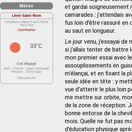
Météo
et gardai soigneusement 
camarades : j’attendais av
Lévis-Saint-Nom
fus loin d’être rassuré en
Conditions météo à 9 août 2026 à
16h27min
au saut en longueur.
OpenWeather
Le jour venu, j’essayai d
33°C
si j’allais tenter de battr
mon premier essai avec le
Ciel dégagé
assouplissements en guis
Vent
: 2 km/h - ouest nord-ouest
Pression
: 1014 mbar
m’élançai, et en fixant la 
Prévisions
>>
seule idée en tête : y met
Le service OpenWeather ne fournit
actuellement aucune prévision
météorologique sur le lieu Lévis-
vue d’atterrir le plus loin p
Saint-Nom.
Veuillez consulter le message du
me mettre sur orbite, mon 
service ci-dessous.
(401 - Invalid API key. Please see
de la zone de réception. Je
https://openweathermap.org/faq#error401
for more info.)
bonne entorse de la chevi
mois. Quelle ne fut pas mo
d’éducation physique aprè