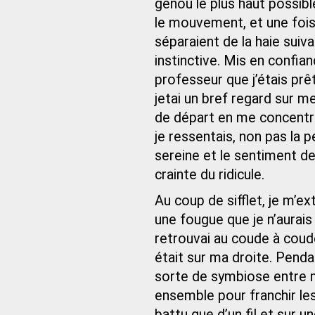
genou le plus haut possibl
le mouvement, et une fois
séparaient de la haie sui
instinctive. Mis en confian
professeur que j’étais prê
jetai un bref regard sur m
de départ en me concentra
je ressentais, non pas la p
sereine et le sentiment d
crainte du ridicule.
Au coup de sifflet, je m’e
une fougue que je n’aurais
retrouvai au coude à coude,
était sur ma droite. Penda
sorte de symbiose entre 
ensemble pour franchir les 
battu que d’un fil et sur u