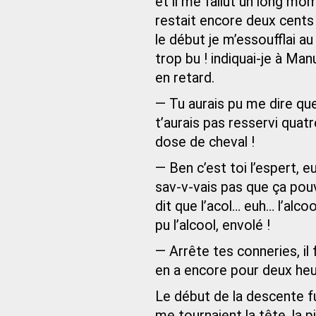
et il me fallut un long mo
restait encore deux cents
le début je m’essoufflai au 
trop bu ! indiquai-je à Ma
en retard.
— Tu aurais pu me dire que 
t’aurais pas resservi quatr
dose de cheval !
— Ben c’est toi l’espert, e
sav-v-vais pas que ça pouva
dit que l’acol… euh… l’alco
pu l’alcool, envolé !
— Arrête tes conneries, il
en a encore pour deux heu
Le début de la descente fu
me tournaient la tête, la p