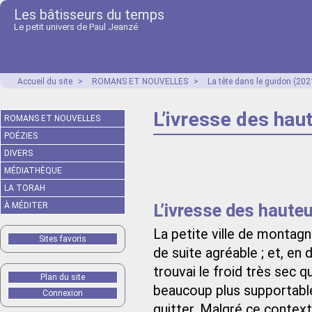
Les bâtisseurs du temps
Le petit univers de Paul Jeanzé
Accueil du site
>
ROMANS ET NOUVELLES
>
La tête dans le guidon (202
L’ivresse des hau
ROMANS ET NOUVELLES
POÉZIES
DIVERS
MÉDIATHÈQUE
LA TORAH
L’ivresse des haute
À MÉDITER
La petite ville de monta
Sites favoris
de suite agréable ; et, en d
trouvai le froid très sec q
Plan du site
beaucoup plus supportable
Connexion
quitter. Malgré ce context