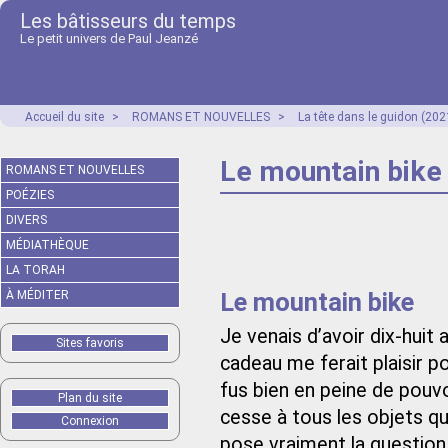
Les bâtisseurs du temps
Le petit univers de Paul Jeanzé
Accueil du site
>
ROMANS ET NOUVELLES
>
La tête dans le guidon (202
Le mountain bike
ROMANS ET NOUVELLES
POÉZIES
DIVERS
MÉDIATHÈQUE
LA TORAH
Le mountain bike
À MÉDITER
Je venais d’avoir dix-hui
Sites favoris
cadeau me ferait plaisir 
fus bien en peine de pouvo
Plan du site
cesse à tous les objets que
Connexion
pose vraiment la question