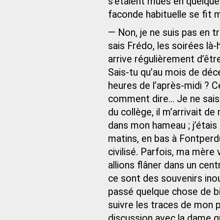
s’étaient mues en quelque 
faconde habituelle se fit 
— Non, je ne suis pas en t
sais Frédo, les soirées là-
arrive régulièrement d’êtr
Sais-tu qu’au mois de déce
heures de l’après-midi ? C
comment dire… Je ne sais 
du collège, il m’arrivait d
dans mon hameau ; j’étais 
matins, en bas à Fontperdu,
civilisé. Parfois, ma mère
allions flâner dans un cen
ce sont des souvenirs inoub
passé quelque chose de bi
suivre les traces de mon p
discussion avec la dame q