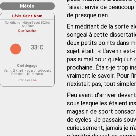
Météo
faisait envie de beaucoup 
de presque rien…
Lévis-Saint-Nom
Conditions météo à 9 août 2026 à
En méditant de la sorte alo
16h27min
OpenWeather
songeai à cette dissertati
deux petits points dans m
33°C
sujet était : « L’avenir est
pas si mal pour quelqu’un q
Ciel dégagé
prochaine. Étais-je trop in
Vent
: 2 km/h - ouest nord-ouest
Pression
: 1014 mbar
vraiment le savoir. Pour l’ins
Prévisions
>>
n’existait pas, tout simpl
Le service OpenWeather ne fournit
actuellement aucune prévision
météorologique sur le lieu Lévis-
Peu avant d’arriver devant
Saint-Nom.
Veuillez consulter le message du
service ci-dessous.
sous lesquelles étaient ins
(401 - Invalid API key. Please see
https://openweathermap.org/faq#error401
magasin de sport consacr
for more info.)
de cycles. Je passais souve
curieusement, jamais je n