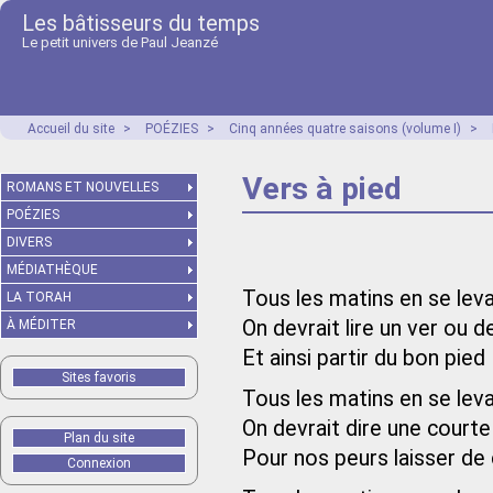
Les bâtisseurs du temps
Le petit univers de Paul Jeanzé
Accueil du site
>
POÉZIES
>
Cinq années quatre saisons (volume I)
>
Vers à pied
ROMANS ET NOUVELLES
POÉZIES
DIVERS
MÉDIATHÈQUE
Tous les matins en se lev
LA TORAH
On devrait lire un ver ou d
À MÉDITER
Et ainsi partir du bon pied
Sites favoris
Tous les matins en se lev
On devrait dire une courte
Plan du site
Pour nos peurs laisser de
Connexion