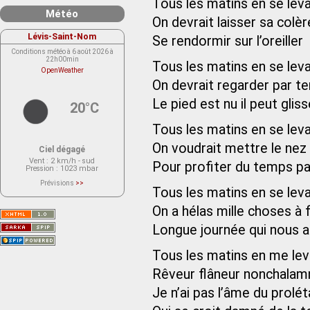
Tous les matins en se lev
Météo
On devrait laisser sa colèr
Lévis-Saint-Nom
Se rendormir sur l’oreiller
Conditions météo à 6 août 2026 à
22h00min
Tous les matins en se lev
OpenWeather
On devrait regarder par te
Le pied est nu il peut gliss
20°C
Tous les matins en se lev
On voudrait mettre le nez e
Ciel dégagé
Vent
: 2 km/h - sud
Pour profiter du temps p
Pression
: 1023 mbar
Prévisions
>>
Tous les matins en se lev
Le service OpenWeather ne fournit
actuellement aucune prévision
météorologique sur le lieu Lévis-
On a hélas mille choses à f
Saint-Nom.
Veuillez consulter le message du
Longue journée qui nous 
service ci-dessous.
(401 - Invalid API key. Please see
https://openweathermap.org/faq#error401
for more info.)
Tous les matins en me lev
Rêveur flâneur nonchala
Je n’ai pas l’âme du prolét