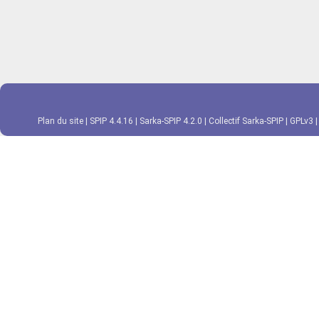
Plan du site
|
SPIP 4.4.16
|
Sarka-SPIP 4.2.0
|
Collectif Sarka-SPIP
|
GPLv3