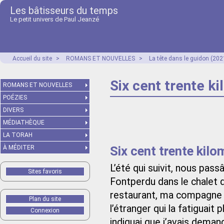
Les bâtisseurs du temps
Le petit univers de Paul Jeanzé
Accueil du site
>
ROMANS ET NOUVELLES
>
La tête dans le guidon (202
Six cent trente k
ROMANS ET NOUVELLES
POÉZIES
DIVERS
MÉDIATHÈQUE
LA TORAH
Six cent trente kilo
À MÉDITER
L’été qui suivit, nous pas
Sites favoris
Fontperdu dans le chalet 
restaurant, ma compagne m
Plan du site
l’étranger qui la fatiguait p
Connexion
indiquai que j’avais dema