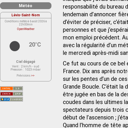
Météo
responsabilité du bureau d
lendemain d’annoncer fière
Lévis-Saint-Nom
d’éviter de préciser, c’ét
Conditions météo à 6 août 2026 à
22h00min
personnes et que j’espéra
OpenWeather
mon emploi précédent. Au s
20°C
avec la régularité d’un mét
le mercredi après-midi sa
Ciel dégagé
Ce fut au cours de ce bel é
Vent
: 2 km/h - sud
Pression
: 1023 mbar
France. Dix ans après notr
Prévisions
>>
sur les pentes d’un de ces
Le service OpenWeather ne fournit
actuellement aucune prévision
météorologique sur le lieu Lévis-
Grande Boucle. C’était la d
Saint-Nom.
Veuillez consulter le message du
être jugée en bas de la de
service ci-dessous.
(401 - Invalid API key. Please see
coudes dans les ultimes la
https://openweathermap.org/faq#error401
for more info.)
spectateurs depuis trois o
début de l’ascension ; j’ét
Quand l’homme de tête appa