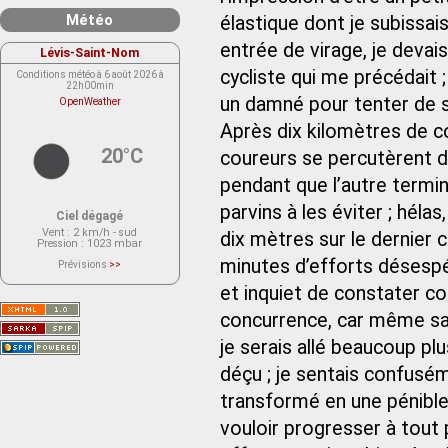
Météo
élastique dont je subissa
entrée de virage, je devai
Lévis-Saint-Nom
cycliste qui me précédait 
Conditions météo à 6 août 2026 à
22h00min
un damné pour tenter de sui
OpenWeather
Après dix kilomètres de co
20°C
coureurs se percutèrent de
pendant que l’autre termin
parvins à les éviter ; hélas
Ciel dégagé
Vent
: 2 km/h - sud
dix mètres sur le dernier 
Pression
: 1023 mbar
minutes d’efforts désespér
Prévisions
>>
Le service OpenWeather ne fournit
actuellement aucune prévision
et inquiet de constater com
météorologique sur le lieu Lévis-
Saint-Nom.
concurrence, car même san
Veuillez consulter le message du
service ci-dessous.
(401 - Invalid API key. Please see
je serais allé beaucoup plus
https://openweathermap.org/faq#error401
for more info.)
déçu ; je sentais confuséme
transformé en une pénibl
vouloir progresser à tout 