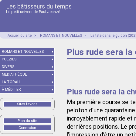
Les bâtisseurs du temps
Le petit univers de Paul Jeanzé
Accueil du site
>
ROMANS ET NOUVELLES
>
La tête dans le guidon (202
Plus rude sera la
ROMANS ET NOUVELLES
POÉZIES
DIVERS
MÉDIATHÈQUE
LA TORAH
Plus rude sera la ch
À MÉDITER
Ma première course se ter
Sites favoris
peloton d’une quarantaine d
incroyablement rapide et
Plan du site
dernières positions. Le pre
Connexion
l’impression d’être un pe