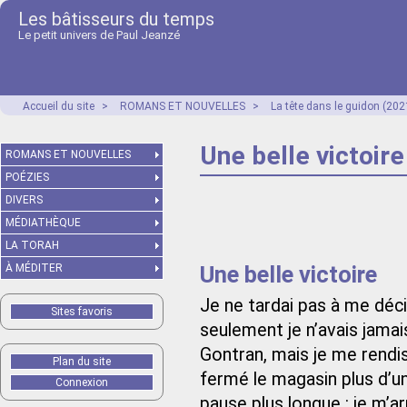
Les bâtisseurs du temps
Le petit univers de Paul Jeanzé
Accueil du site
>
ROMANS ET NOUVELLES
>
La tête dans le guidon (202
Une belle victoire
ROMANS ET NOUVELLES
POÉZIES
DIVERS
MÉDIATHÈQUE
LA TORAH
Une belle victoire
À MÉDITER
Je ne tardai pas à me déci
Sites favoris
seulement je n’avais jamai
Gontran, mais je me rendi
Plan du site
fermé le magasin plus d’un
Connexion
pause plus longue : je m’arr