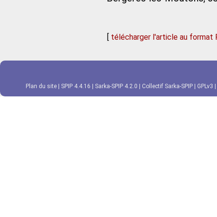
[
télécharger l'article au format
Plan du site
|
SPIP 4.4.16
|
Sarka-SPIP 4.2.0
|
Collectif Sarka-SPIP
|
GPLv3