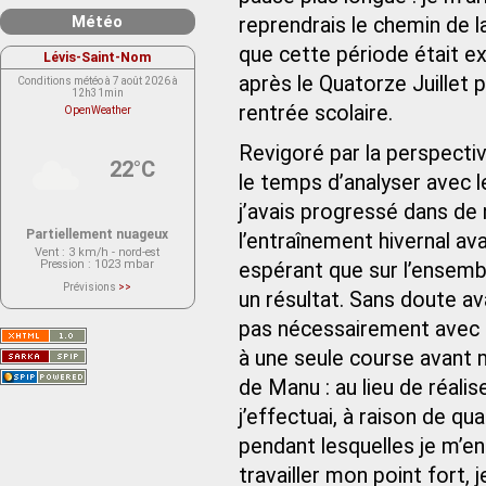
Météo
reprendrais le chemin de l
que cette période était e
Lévis-Saint-Nom
après le Quatorze Juillet
Conditions météo à 7 août 2026 à
12h31min
rentrée scolaire.
OpenWeather
Revigoré par la perspectiv
22°C
le temps d’analyser avec l
j’avais progressé dans d
Partiellement nuageux
l’entraînement hivernal ava
Vent
: 3 km/h - nord-est
Pression
: 1023 mbar
espérant que sur l’ensembl
Prévisions
>>
un résultat. Sans doute ava
Le service OpenWeather ne fournit
actuellement aucune prévision
météorologique sur le lieu Lévis-
pas nécessairement avec qu
Saint-Nom.
Veuillez consulter le message du
à une seule course avant 
service ci-dessous.
(401 - Invalid API key. Please see
de Manu : au lieu de réali
https://openweathermap.org/faq#error401
for more info.)
j’effectuai, à raison de q
pendant lesquelles je m’ent
travailler mon point fort, j