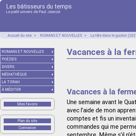
Les bâtisseurs du temps
Le petit univers de Paul Jeanzé
Accueil du site
>
ROMANS ET NOUVELLES
>
La tête dans le guidon (202
Vacances à la fe
ROMANS ET NOUVELLES
POÉZIES
DIVERS
MÉDIATHÈQUE
LA TORAH
Vacances à la ferm
À MÉDITER
Une semaine avant le Quato
Sites favoris
avec l’aide de mon appren
comptes et fis un inventa
Plan du site
commandes qui me permett
Connexion
septembre. Même s’il n’éta