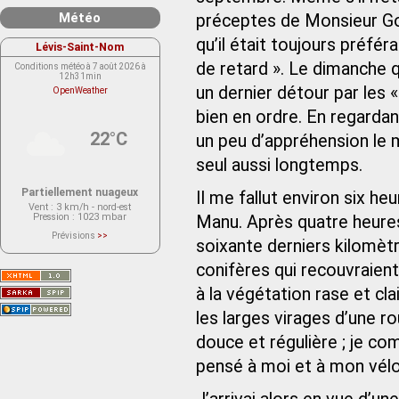
Météo
préceptes de Monsieur Go
qu’il était toujours préfér
Lévis-Saint-Nom
de retard ». Le dimanche q
Conditions météo à 7 août 2026 à
12h31min
un dernier détour par les «
OpenWeather
bien en ordre. En regardant 
22°C
un peu d’appréhension le ma
seul aussi longtemps.
Partiellement nuageux
Il me fallut environ six he
Vent
: 3 km/h - nord-est
Pression
: 1023 mbar
Manu. Après quatre heures
Prévisions
>>
soixante derniers kilomètre
Le service OpenWeather ne fournit
actuellement aucune prévision
météorologique sur le lieu Lévis-
conifères qui recouvraient
Saint-Nom.
Veuillez consulter le message du
à la végétation rase et cl
service ci-dessous.
(401 - Invalid API key. Please see
les larges virages d’une r
https://openweathermap.org/faq#error401
for more info.)
douce et régulière ; je 
pensé à moi et à mon vélo