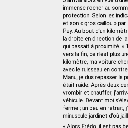
J’arrivai alors en vue d’une
immense rocher au sommet
protection. Selon les indi
et son « gros caillou » par
Puy. Au bout d’un kilomètre
la droite en direction de l
qui passait à proximité. « 
vers la fin, ce n’est plus u
kilomètre, ma voiture chem
avec le ruisseau en contr
Manu, je dus repasser la p
était raide. Après deux c
vrombir et chauffer, j’arri
véhicule. Devant moi s’éle
ferme ; un peu en retrait, 
minuscule jardinet d’où jail
« Alors Frédo, il est pas 