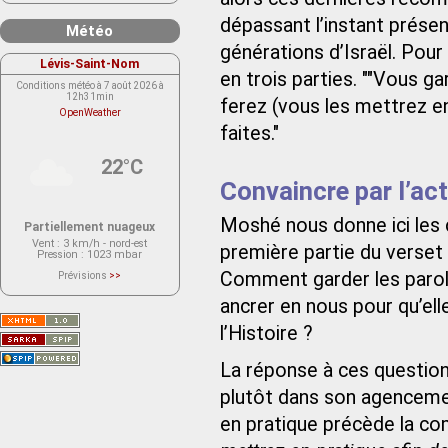
dépassant l’instant présent 
Météo
générations d’Israël. Pou
Lévis-Saint-Nom
en trois parties. ""Vous ga
Conditions météo à 7 août 2026 à
12h31min
ferez (vous les mettrez e
OpenWeather
faites."
22°C
Convaincre par l’ac
Moshé nous donne ici les cl
Partiellement nuageux
Vent
: 3 km/h - nord-est
première partie du verset 
Pression
: 1023 mbar
Comment garder les parole
Prévisions
>>
Le service OpenWeather ne fournit
actuellement aucune prévision
ancrer en nous pour qu’ell
météorologique sur le lieu Lévis-
Saint-Nom.
l’Histoire ?
Veuillez consulter le message du
service ci-dessous.
(401 - Invalid API key. Please see
https://openweathermap.org/faq#error401
La réponse à ces question
for more info.)
plutôt dans son agenceme
en pratique précède la co