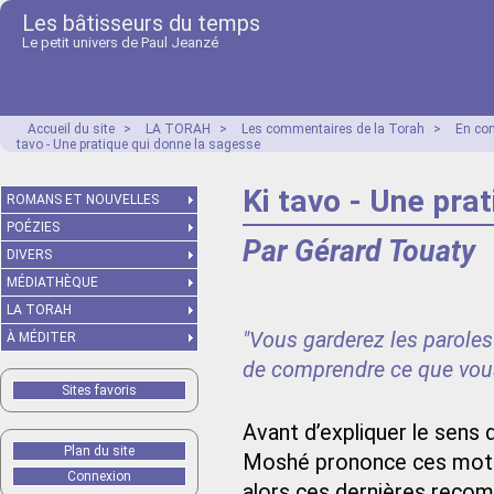
Les bâtisseurs du temps
Le petit univers de Paul Jeanzé
Accueil du site
>
LA TORAH
>
Les commentaires de la Torah
>
En co
tavo - Une pratique qui donne la sagesse
Ki tavo - Une pra
ROMANS ET NOUVELLES
POÉZIES
Par Gérard Touaty
DIVERS
MÉDIATHÈQUE
LA TORAH
"Vous garderez les paroles 
À MÉDITER
de comprendre ce que vous
Sites favoris
Avant d’expliquer le sens
Plan du site
Moshé prononce ces mots, il
Connexion
alors ces dernières recom