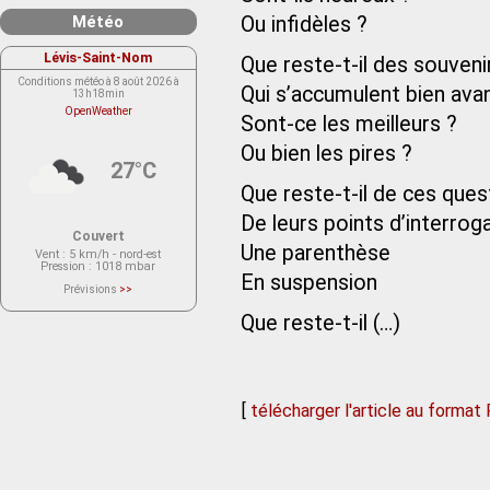
Météo
Ou infidèles ?
Lévis-Saint-Nom
Que reste-t-il des souveni
Conditions météo à 8 août 2026 à
Qui s’accumulent bien avan
13h18min
OpenWeather
Sont-ce les meilleurs ?
Ou bien les pires ?
27°C
Que reste-t-il de ces ques
De leurs points d’interrog
Couvert
Une parenthèse
Vent
: 5 km/h - nord-est
Pression
: 1018 mbar
En suspension
Prévisions
>>
Le service OpenWeather ne fournit
actuellement aucune prévision
Que reste-t-il (…)
météorologique sur le lieu Lévis-
Saint-Nom.
Veuillez consulter le message du
service ci-dessous.
(401 - Invalid API key. Please see
https://openweathermap.org/faq#error401
for more info.)
[
télécharger l'article au format