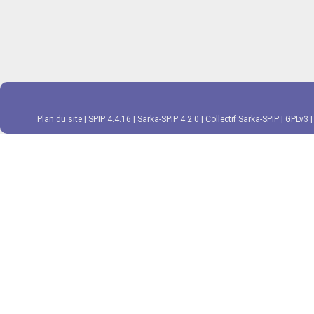
Plan du site
|
SPIP 4.4.16
|
Sarka-SPIP 4.2.0
|
Collectif Sarka-SPIP
|
GPLv3