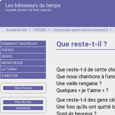
Les bâtisseurs du temps
Le petit univers de Paul Jeanzé
Accueil du site
>
POÉZIES
>
Cinq années quatre saisons (volume I)
>
Que reste-t-il ?
ROMANS ET NOUVELLES
POÉZIES
DIVERS
MÉDIATHÈQUE
Que reste-t-il de cette c
LA TORAH
Que nous chantions à l’uni
À MÉDITER
Une vielle rengaine ?
Sites favoris
Quelques « je t’aime » ?
Que reste-t-il des gens cé
Plan du site
Une fois qu’ils ont quitté 
Connexion
Sont-ils heureux ?