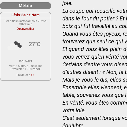
joie.
Météo
La coupe qui recueille votr
Lévis-Saint-Nom
dans le four du potier ? Et 
Conditions météo à 8 août 2026 à
13h18min
bois qui fut travaillé au co
OpenWeather
Quand vous êtes joyeux, r
trouverez que seul ce qui v
27°C
Et quand vous êtes plein d
vous verrez qu’en vérité vo
Couvert
Certains d’entre vous disent
Vent
: 5 km/h - nord-est
Pression
: 1018 mbar
d’autres disent : « Non, la 
Prévisions
>>
Le service OpenWeather ne fournit
Mais je vous le dis, elles 
actuellement aucune prévision
météorologique sur le lieu Lévis-
Ensemble elles viennent, e
Saint-Nom.
Veuillez consulter le message du
service ci-dessous.
table, souvenez vous que l’
(401 - Invalid API key. Please see
https://openweathermap.org/faq#error401
En vérité, vous êtes comme
for more info.)
votre joie.
C’est seulement lorsque v
équilibre.