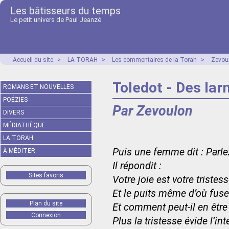
Les bâtisseurs du temps
Le petit univers de Paul Jeanzé
Accueil du site
>
LA TORAH
>
Les commentaires de la Torah
>
Zevou
Toledot - Des la
ROMANS ET NOUVELLES
POÉZIES
Par Zevoulon
DIVERS
MÉDIATHÈQUE
LA TORAH
Puis une femme dit : Parlez
À MÉDITER
Il répondit :
Sites favoris
Votre joie est votre triste
Et le puits même d’où fuse
Plan du site
Et comment peut-il en être
Connexion
Plus la tristesse évide l’in