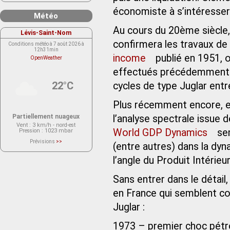
économiste à s’intéresse
Météo
Au cours du 20ème siècle,
Lévis-Saint-Nom
confirmera les travaux de
Conditions météo à 7 août 2026 à
12h31min
income
publié en 1951, 
OpenWeather
effectués précédemment p
22°C
cycles de type Juglar ent
Plus récemment encore, en
Partiellement nuageux
l’analyse spectrale issue d
Vent
: 3 km/h - nord-est
World GDP Dynamics
sem
Pression
: 1023 mbar
Prévisions
>>
(entre autres) dans la dyn
Le service OpenWeather ne fournit
actuellement aucune prévision
l’angle du Produit Intérieur
météorologique sur le lieu Lévis-
Saint-Nom.
Veuillez consulter le message du
service ci-dessous.
Sans entrer dans le détai
(401 - Invalid API key. Please see
https://openweathermap.org/faq#error401
en France qui semblent c
for more info.)
Juglar :
1973 – premier choc pétro