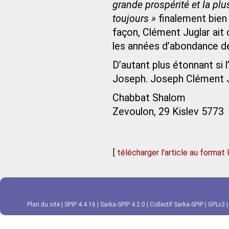
grande prospérité et la pl
toujours »
finalement bien 
façon, Clément Juglar ait
les années d’abondance d
D’autant plus étonnant si 
Joseph. Joseph Clément J
Chabbat Shalom
Zevoulon, 29 Kislev 5773
[
télécharger l'article au format
Plan du site
|
SPIP 4.4.16
|
Sarka-SPIP 4.2.0
|
Collectif Sarka-SPIP
|
GPLv3