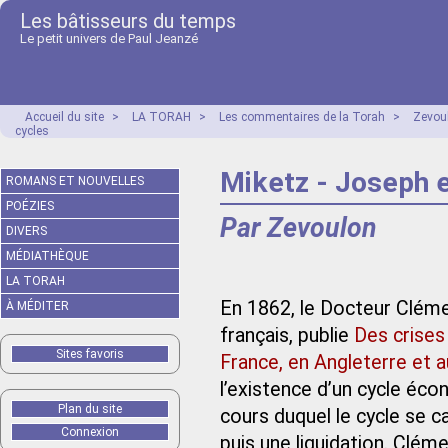
Les bâtisseurs du temps
Le petit univers de Paul Jeanzé
Accueil du site
>
LA TORAH
>
Les commentaires de la Torah
>
Zevou
cycles
Miketz - Joseph e
ROMANS ET NOUVELLES
POÉZIES
Par Zevoulon
DIVERS
MÉDIATHÈQUE
LA TORAH
En 1862, le Docteur Clém
À MÉDITER
français, publie
Des crises
Sites favoris
France, en Angleterre et a
l’existence d’un cycle éco
Plan du site
cours duquel le cycle se c
Connexion
puis une liquidation. Clé