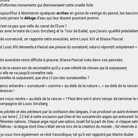
ondre :
e d’informes monuments qui éterniseraient cette cruelle folie.
e aujourd’hui à Maintenon quelques
arches
en guise de vestige du passé, les bassin
oute jamais le
déluge
d’eau qui leur étaient pourtant promis.
n’est-ce pas que celle du canal de l’Eure ?
es avec le texte de Louis Ginzberg et la Tour de Babel, que j’avais qualifié préalable
 de surnaturel, on rapporte cette anecdote, entre Louis XIV et Blaise Pascal :
 Louis XIV demanda à Pascal une preuve du surnaturel, celui-ci répondit simplement « le
ette anecdote reste difficile à prouver, Blaise Pascal note dans ses pensées :
de la raison est de reconnaître qu’il y a une infinité de choses qui la surpassent,
si elle ne va jusqu’à connaître cela.
urelles la surpassent, que dira (-t-)on des surnaturelles ?
le ainsi entendre « surnaturel » comme « au-delà de la nature », « au-delà de la raison
éraison !
 nous rendre « au-delà de la raison » ? Peut-être est-il alors temps de terminer le r
compagnie de Louis Ginzberg :
es péchés et des pécheurs par la confusion des langues, il se produisit un autre événem
 sur terre […] C’est à cette occasion que Dieu et les soixante-dix anges qui entourent So
fférentes nations. Chaque ange reçut une nation, Israël fut la part de Dieu. A chaque nati
L’hébreu - la langue dont Dieu s’était servie lors de la création du monde -, fut réservée à 
e vous livre également ce récit hassidique, tel qu’il est rapporté par Martin Buber :