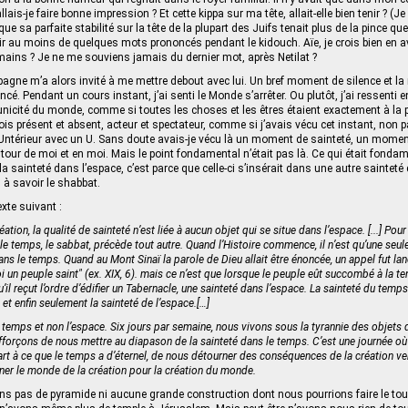
llais-je faire bonne impression ? Et cette kippa sur ma tête, allait-elle bien tenir ? (J
ue sa parfaite stabilité sur la tête de la plupart des Juifs tenait plus de la pince qu
r au moins de quelques mots prononcés pendant le kidouch. Aïe, je crois bien en avoi
mains ? Je ne me souviens jamais du dernier mot, après Netilat ?
agne m’a alors invité à me mettre debout avec lui. Un bref moment de silence et l
. Pendant un cours instant, j’ai senti le Monde s’arrêter. Ou plutôt, j’ai ressenti e
 unicité du monde, comme si toutes les choses et les êtres étaient exactement à la p
a fois présent et absent, acteur et spectateur, comme si j’avais vécu cet instant, non pa
l’Untérieur avec un U. Sans doute avais-je vécu là un moment de sainteté, un mom
autour de moi et en moi. Mais le point fondamental n’était pas là. Ce qui était fondam
 la sainteté dans l’espace, c’est parce que celle-ci s’insérait dans une autre sainteté q
 à savoir le shabbat.
exte suivant :
éation, la qualité de sainteté n’est liée à aucun objet qui se situe dans l’espace. [...] Pour
le temps, le sabbat, précède tout autre. Quand l’Histoire commence, il n’est qu’une seul
ans le temps. Quand au Mont Sinaï la parole de Dieu allait être énoncée, un appel fut la
 un peuple saint" (ex. XIX, 6). mais ce n’est que lorsque le peuple eût succombé à la ten
qu’il reçut l’ordre d’édifier un Tabernacle, une sainteté dans l’espace. La sainteté du temps
et enfin seulement la sainteté de l’espace.[…]
 temps et non l’espace. Six jours par semaine, nous vivons sous la tyrannie des objets d
fforçons de nous mettre au diapason de la sainteté dans le temps. C’est une journée 
rt à ce que le temps a d’éternel, de nous détourner des conséquences de la création ve
ner le monde de la création pour la création du monde.
ns pas de pyramide ni aucune grande construction dont nous pourrions faire le tour