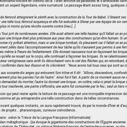
 étonnante histoire en continu de la Torah enrichie de paraboles et d’anecdotes talm
nt un aspect légendaire, voire surnaturel. Le passage étant assez long, quelques 
té de Nimrod atteignirent le zénith avec la construction de la Tour de Babel. C’étaient ses 
r une telle tour, Nimrod acquiesça et elle fut exécutée à Shinar par une équipe de six c
ni plus ni moins qu’une révolte ouverte contre Dieu […]
 Tour prit de nombreuses années. Elle avait atteint une telle hauteur qu’il fallait un an 
uoi une brique était plus précieuse aux yeux des constructeurs qu’un être humain. Si 
sonne n’y prêtait attention, mais si une brique tombait, ils pleuraient car il fallait un an
llement zélés dans l’accomplissement de leur tâche qu’ils n’auraient pas permis à une fe
es même à l’heure de l’enfantement. Elle donnait naissance tout en façonnant les brique
u qu’elle se nouait sur le corps, elle continuait à façonner les briques. Ils ne ralentissaie
uteur vertigineuse sans arrêt ils décochaient vers le ciel des flèches qui, en retombant,
si confirmés dans leur illusion et ils s’écrièrent : "Nous avons tué tous ceux qui sont au ci
 aux soixante-dix anges qui entourent Son trône et Il dit : "Allons, descendons, confond
nnent plus les paroles l’un de l’autre". Ainsi fut-il fait. A partir de ce moment aucun ne
n demandait du mortier, l’autre lui donnait une brique ; en colère, celui-ci jetait la brique
 la tour inachevée, une partie s’effondra, une autre fut consumée par le feu ; seul un tiers 
ion qui peut rester après la lecture de ce passage est une incroyable impression de
l’homme ait pu entreprendre une telle construction dans de telles circonstances.
hissant quelques instants, on aura rapidement trouvé, de par le monde d’hier et d’au
de projets… pharaoniques, curieuse coïncidence…
aire : selon le Trésor de la Langue Française (Informatisée) :
e plan métaphorique :
Qui évoque le gigantisme des constructions de l’Égypte ancienne
.
itation de Thibaudet, un critique littéraire français de l’entre-deux-guerres, je cite 