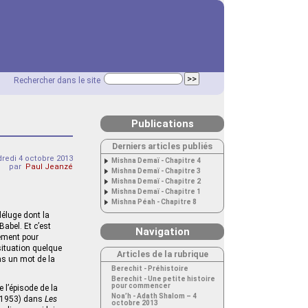
Rechercher dans le site
Publications
Derniers articles publiés
redi 4 octobre 2013
Mishna Demaï - Chapitre 4
par
Paul Jeanzé
Mishna Demaï - Chapitre 3
Mishna Demaï - Chapitre 2
Mishna Demaï - Chapitre 1
Mishna Péah - Chapitre 8
éluge dont la
abel. Et c’est
Navigation
lement pour
situation quelque
Articles de la rubrique
as un mot de la
Berechit - Préhistoire
Berechit - Une petite histoire
pour commencer
e l’épisode de la
Noa’h - Adath Shalom – 4
n 1953) dans
Les
octobre 2013