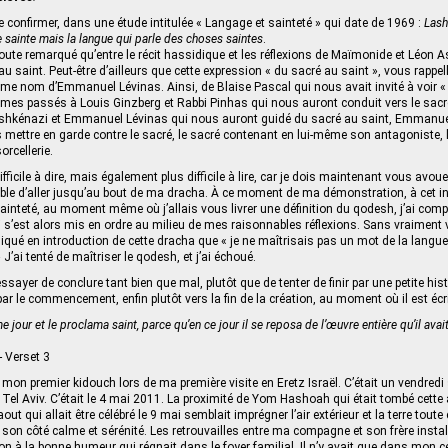
 confirmer, dans une étude intitulée « Langage et sainteté » qui date de 1969 :
Las
ue sainte mais la langue qui parle des choses saintes
.
te remarqué qu’entre le récit hassidique et les réflexions de Maïmonide et Léon A
u saint. Peut-être d’ailleurs que cette expression « du sacré au saint », vous rappel
 nom d’Emmanuel Lévinas. Ainsi, de Blaise Pascal qui nous avait invité à voir « 
mes passés à Louis Ginzberg et Rabbi Pinhas qui nous auront conduit vers le sacré
hkénazi et Emmanuel Lévinas qui nous auront guidé du sacré au saint, Emmanuel
ettre en garde contre le sacré, le sacré contenant en lui-même son antagoniste, 
rcellerie.
ifficile à dire, mais également plus difficile à lire, car je dois maintenant vous avou
ible d’aller jusqu’au bout de ma dracha. À ce moment de ma démonstration, à cet ins
a sainteté, au moment même où j’allais vous livrer une définition du qodesh, j’ai com
ui s’est alors mis en ordre au milieu de mes raisonnables réflexions. Sans vraiment v
ndiqué en introduction de cette dracha que « je ne maîtrisais pas un mot de la langue 
 J’ai tenté de maîtriser le qodesh, et j’ai échoué.
ssayer de conclure tant bien que mal, plutôt que de tenter de finir par une petite histoi
ar le commencement, enfin plutôt vers la fin de la création, au moment où il est écri
e jour et le proclama saint, parce qu’en ce jour il se reposa de l’œuvre entière qu’il avai
- Verset 3
 mon premier kidouch lors de ma première visite en Eretz Israël. C’était un vendredi 
Tel Aviv. C’était le 4 mai 2011. La proximité de Yom Hashoah qui était tombé cette 
t qui allait être célébré le 9 mai semblait imprégner l’air extérieur et la terre toute
 son côté calme et sérénité. Les retrouvailles entre ma compagne et son frère instal
n à la bonne humeur qui régnait dans le foyer familial. Il n’y avait que dans mon c