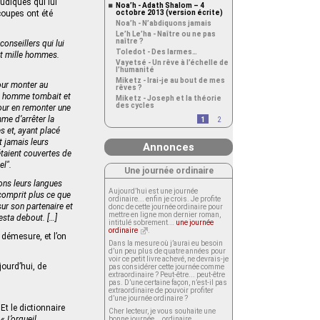
udiques qui lui
Noa’h - Adath Shalom – 4
coupes ont été
octobre 2013 (version écrite)
Noa’h - N’abdiquons jamais
Le’h Le’ha - Naître ou ne pas
naître ?
conseillers qui lui
Toledot - Des larmes…
ent mille hommes.
Vayetsé - Un rêve à l’échelle de
l’humanité
Miketz - Irai-je au bout de mes
pour monter au
rêves ?
un homme tombait et
Miketz - Joseph et la théorie
des cycles
 pour en remonter une
mme d’arrêter la
1
2
s et, ayant placé
nt jamais leurs
Annonces
 étaient couvertes de
el".
Une journée ordinaire
ons leurs langues
Aujourd’hui est une journée
 comprit plus ce que
ordinaire... enfin je crois. Je profite
 sur son partenaire et
donc de cette journée ordinaire pour
mettre en ligne mon dernier roman,
resta debout. […]
intitulé sobrement...
une journée
ordinaire
.
 démesure, et l’on
Dans la mesure où j’aurai eu besoin
d’un peu plus de quatre années pour
voir ce petit livre achevé, ne devrais-je
jourd’hui, de
pas considérer cette journée comme
extraordinaire ? Peut-être... peut-être
pas. D’une certaine façon, n’est-il pas
extraordinaire de pouvoir profiter
d’une journée ordinaire ?
 Et le dictionnaire
Cher lecteur, je vous souhaite une
:
« L’orgueil
bonne journée... ordinaire.