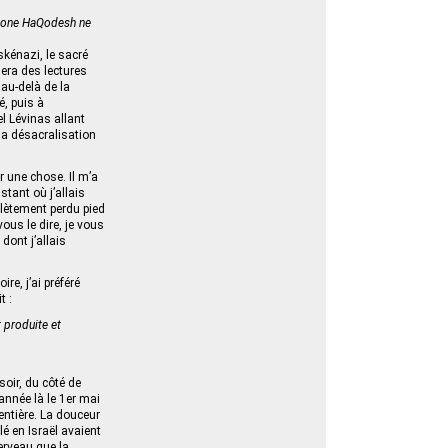
hone HaQodesh ne
skénazi, le sacré
lera des lectures
au-delà de la
, puis à
 Lévinas allant
la désacralisation
er une chose. Il m’a
tant où j’allais
plètement perdu pied
ous le dire, je vous
dont j’allais
re, j’ai préféré
t :
t produite et
soir, du côté de
année là le 1er mai
 entière. La douceur
lé en Israël avaient
erveau que la