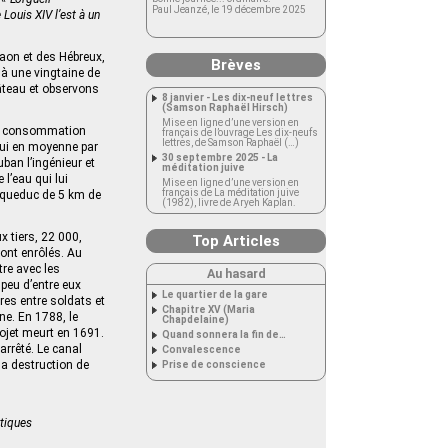
Paul Jeanzé, le 19 décembre 2025
Louis XIV l’est à un
raon et des Hébreux,
Brèves
 à une vingtaine de
hâteau et observons
8 janvier - Les dix-neuf lettres
(Samson Raphaël Hirsch)
Mise en ligne d’une version en
la consommation
français de l’ouvrage Les dix-neufs
lettres, de Samson Raphaël (…)
hui en moyenne par
30 septembre 2025 - La
uban l’ingénieur et
méditation juive
 l’eau qui lui
Mise en ligne d’une version en
français de La méditation juive
aqueduc de 5 km de
(1982), livre de Aryeh Kaplan.
 tiers, 22 000,
Top Articles
sont enrôlés. Au
tre avec les
Au hasard
 peu d’entre eux
Le quartier de la gare
res entre soldats et
Chapitre XV (Maria
ne. En 1788, le
Chapdelaine)
rojet meurt en 1691.
Quand sonnera la fin de…
arrêté. Le canal
Convalescence
la destruction de
Prise de conscience
rtiques