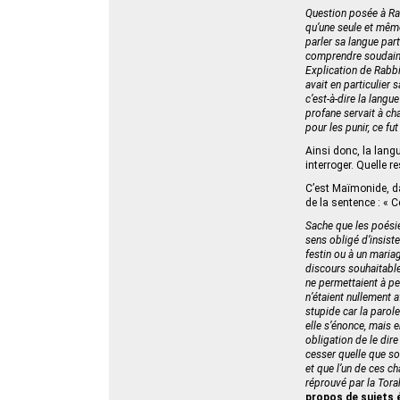
Question posée à Rab
qu’une seule et même
parler sa langue part
comprendre soudain s
Explication de Rabbi
avait en particulier 
c’est-à-dire la langu
profane servait à cha
pour les punir, ce fu
Ainsi donc, la langu
interroger. Quelle r
C’est Maïmonide, d
de la sentence : « Ce
Sache que les poésie
sens obligé d’insiste
festin ou à un maria
discours souhaitable
ne permettaient à per
n’étaient nullement 
stupide car la parol
elle s’énonce, mais e
obligation de le dire 
cesser quelle que so
et que l’un de ces ch
réprouvé par la Tor
propos de sujets 