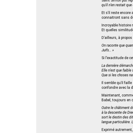
Saint Simon put rép
qu’il n’en restait qu
Et s’il reste encor
connaitront sans d
Incroyable histoire 
Et quelles similitud
D’ailleurs, à propos
On raconte que quand
Juifs… »
Si l’exactitude de c
La dernière démarche 
Elle n’est que faible 
Que si les choses nat
Il semble qu’il fail
confondre avec la d
Maintenant, comment
Babel, toujours en 
Outre le châtiment d
à la descente de Dieu
sort le destin des di
langue particulière. 
Exprimé autrement, j