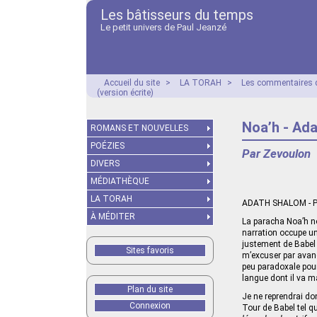
Les bâtisseurs du temps
Le petit univers de Paul Jeanzé
Accueil du site
>
LA TORAH
>
Les commentaires d
(version écrite)
Noa’h - Ada
ROMANS ET NOUVELLES
POÉZIES
Par Zevoulon
DIVERS
MÉDIATHÈQUE
LA TORAH
ADATH SHALOM - Pa
À MÉDITER
La paracha Noa’h no
narration occupe un
justement de Babel 
Sites favoris
m’excuser par avanc
peu paradoxale pour
langue dont il va m
Plan du site
Je ne reprendrai don
Connexion
Tour de Babel tel q