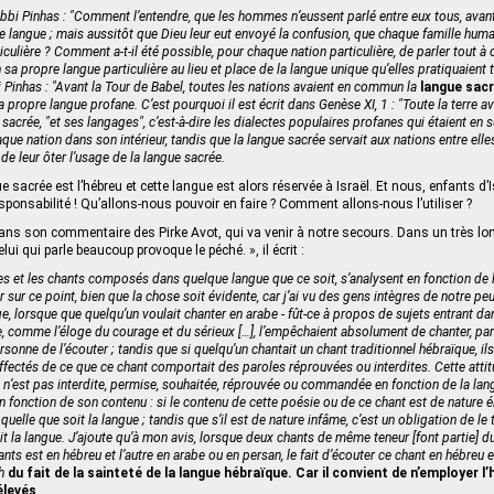
bi Pinhas : "Comment l’entendre, que les hommes n’eussent parlé entre eux tous, avant
 langue ; mais aussitôt que Dieu leur eut envoyé la confusion, que chaque famille huma
iculière ? Comment a-t-il été possible, pour chaque nation particulière, de parler tout à
a propre langue particulière au lieu et place de la langue unique qu’elles pratiquaient 
 Pinhas : "Avant la Tour de Babel, toutes les nations avaient en commun la
langue sac
sa propre langue profane. C’est pourquoi il est écrit dans Genèse XI, 1 : "Toute la terre a
e sacrée, "et ses langages", c’est-à-dire les dialectes populaires profanes qui étaient en 
que nation dans son intérieur, tandis que la langue sacrée servait aux nations entre elles
t de leur ôter l’usage de la langue sacrée.
e sacrée est l’hébreu et cette langue est alors réservée à Israël. Et nous, enfants d’
esponsabilité ! Qu’allons-nous pouvoir en faire ? Comment allons-nous l’utiliser ?
ans son commentaire des Pirke Avot, qui va venir à notre secours. Dans un très l
lui qui parle beaucoup provoque le péché. », il écrit :
s et les chants composés dans quelque langue que ce soit, s’analysent en fonction de l
r sur ce point, bien que la chose soit évidente, car j’ai vu des gens intègres de notre peu
ge, lorsque que quelqu’un voulait chanter en arabe - fût-ce à propos de sujets entrant da
, comme l’éloge du courage et du sérieux […], l’empêchaient absolument de chanter, par
sonne de l’écouter ; tandis que si quelqu’un chantait un chant traditionnel hébraïque, ils 
affectés de ce que ce chant comportait des paroles réprouvées ou interdites. Cette atti
e n’est pas interdite, permise, souhaitée, réprouvée ou commandée en fonction de la lan
n fonction de son contenu : si le contenu de cette poésie ou de ce chant est de nature é
quelle que soit la langue ; tandis que s’il est de nature infâme, c’est un obligation de le t
it la langue. J’ajoute qu’à mon avis, lorsque deux chants de même teneur [font partie] d
ants est en hébreu et l’autre en arabe ou en persan, le fait d’écouter ce chant en hébreu
ah
du fait de la sainteté de la langue hébraïque. Car il convient de n’employer l
élevés
.