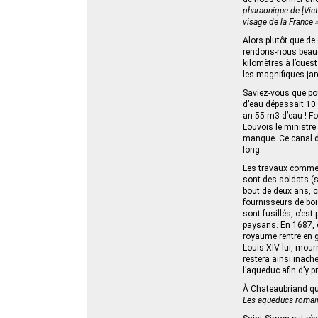
pharaonique de [Vict
visage de la France 
Alors plutôt que de 
rendons-nous beauco
kilomètres à l’oues
les magnifiques jar
Saviez-vous que po
d’eau dépassait 10
an 55 m3 d’eau ! Fou
Louvois le ministre 
manque. Ce canal d
long.
Les travaux commenc
sont des soldats (so
bout de deux ans, cr
fournisseurs de bois
sont fusillés, c’est
paysans. En 1687, c
royaume rentre en gu
Louis XIV lui, mourr
restera ainsi inach
l’aqueduc afin d’y 
À Chateaubriand qui 
Les aqueducs romains