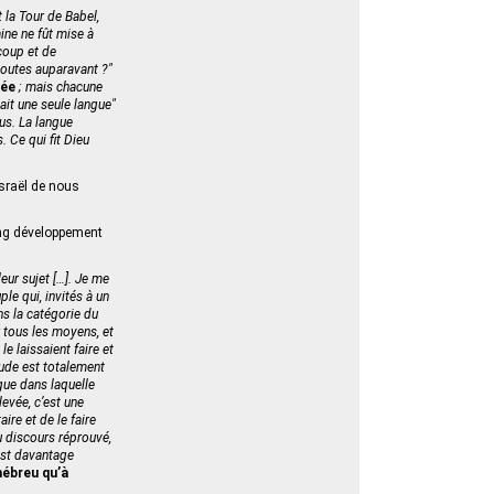
 la Tour de Babel,
ine ne fût mise à
 coup et de
toutes auparavant ?"
rée
; mais chacune
vait une seule langue"
sus. La langue
. Ce qui fit Dieu
Israël de nous
ong développement
eur sujet […]. Je me
ple qui, invités à un
ns la catégorie du
 tous les moyens, et
le laissaient faire et
tude est totalement
gue dans laquelle
levée, c’est une
aire et de le faire
u discours réprouvé,
 est davantage
’hébreu qu’à