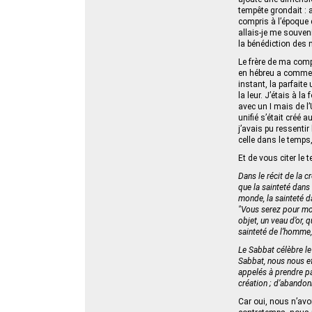
tempête grondait : a
compris à l’époque q
allais-je me souveni
la bénédiction des 
Le frère de ma comp
en hébreu a commencé
instant, la parfaite
la leur. J’étais à l
avec un I mais de 
unifié s’était créé 
j’avais pu ressentir
celle dans le temps,
Et de vous citer le t
Dans le récit de la cr
que la sainteté dans 
monde, la sainteté d
"Vous serez pour moi
objet, un veau d’or, 
sainteté de l’homme, 
Le Sabbat célèbre le
Sabbat, nous nous e
appelés à prendre pa
création ; d’abandon
Car oui, nous n’avo