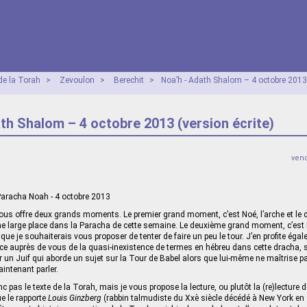
e la Torah
>
Zevoulon
>
Berechit
>
Noa’h - Adath Shalom – 4 octobre 2013
th Shalom – 4 octobre 2013 (version écrite)
vend
racha Noah - 4 octobre 2013
us offre deux grands moments. Le premier grand moment, c’est Noé, l’arche et le d
e large place dans la Paracha de cette semaine. Le deuxième grand moment, c’est B
que je souhaiterais vous proposer de tenter de faire un peu le tour. J’en profite éga
e auprès de vous de la quasi-inexistence de termes en hébreu dans cette dracha, 
 un Juif qui aborde un sujet sur la Tour de Babel alors que lui-même ne maîtrise p
aintenant parler.
c pas le texte de la Torah, mais je vous propose la lecture, ou plutôt la (re)lecture d
ue le rapporte
Louis Ginzberg
(rabbin talmudiste du Xxè siècle décédé à New York e