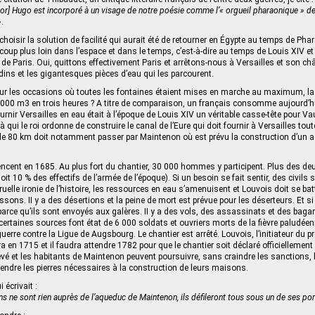
or] Hugo est incorporé à un visage de notre poésie comme l’« orgueil pharaonique » de 
»
.
choisir la solution de facilité qui aurait été de retourner en Égypte au temps de Pha
up plus loin dans l’espace et dans le temps, c’est-à-dire au temps de Louis XIV et
t de Paris. Oui, quittons effectivement Paris et arrêtons-nous à Versailles et son c
dins et les gigantesques pièces d’eau qui les parcourent.
ur les occasions où toutes les fontaines étaient mises en marche au maximum, 
 000 m3 en trois heures ? A titre de comparaison, un français consomme aujourd’
rnir Versailles en eau était à l’époque de Louis XIV un véritable casse-tête pour Va
à qui le roi ordonne de construire le canal de l’Eure qui doit fournir à Versailles toute
e 80 km doit notamment passer par Maintenon où est prévu la construction d’un 
ent en 1685. Au plus fort du chantier, 30 000 hommes y participent. Plus des deux
it 10 % des effectifs de l’armée de l’époque). Si un besoin se fait sentir, des civils 
uelle ironie de l’histoire, les ressources en eau s’amenuisent et Louvois doit se bat
sons. II y a des désertions et la peine de mort est prévue pour les déserteurs. Et si
 parce qu’ils sont envoyés aux galères. II y a des vols, des assassinats et des bagar
ertaines sources font état de 6 000 soldats et ouvriers morts de la fièvre paludéen
erre contre la Ligue de Augsbourg. Le chantier est arrêté. Louvois, l’initiateur du p
a en 1715 et il faudra attendre 1782 pour que le chantier soit déclaré officiellement 
evé et les habitants de Maintenon peuvent poursuivre, sans craindre les sanctions, 
prendre les pierres nécessaires à la construction de leurs maisons.
écrivait :
 ne sont rien auprès de l’aqueduc de Maintenon, ils défileront tous sous un de ses po