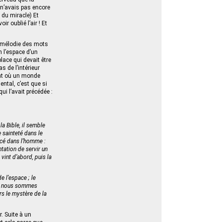
e n’avais pas encore
e du miracle) Et
r oublié l’air ! Et
a mélodie des mots
n l’espace d’un
lace qui devait être
s de l’intérieur
ent où un monde
ental, c’est que si
ui l’avait précédée :
 la Bible, il semble
e sainteté dans le
ncé dans l’homme :
tation de servir un
 vint d’abord, puis la
e l’espace ; le
où nous sommes
rs le mystère de la
. Suite à un