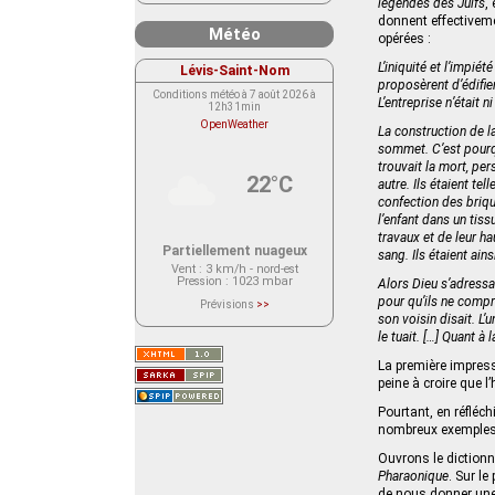
légendes des Juifs
,
donnent effectiveme
Météo
opérées :
L’iniquité et l’impié
Lévis-Saint-Nom
proposèrent d’édifie
Conditions météo à 7 août 2026 à
L’entreprise n’était 
12h31min
OpenWeather
La construction de la
sommet. C’est pourq
trouvait la mort, per
22°C
autre. Ils étaient te
confection des briqu
l’enfant dans un tiss
travaux et de leur ha
Partiellement nuageux
sang. Ils étaient ain
Vent
: 3 km/h - nord-est
Pression
: 1023 mbar
Alors Dieu s’adressa
pour qu’ils ne compre
Prévisions
>>
Le service OpenWeather ne fournit
son voisin disait. L’u
actuellement aucune prévision
le tuait. […] Quant à
météorologique sur le lieu Lévis-
Saint-Nom.
Veuillez consulter le message du
La première impress
service ci-dessous.
peine à croire que 
(401 - Invalid API key. Please see
https://openweathermap.org/faq#error401
Pourtant, en réfléc
for more info.)
nombreux exemples 
Ouvrons le dictionn
Pharaonique
. Sur l
de nous donner une c