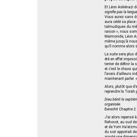
Et Léon Askénazi de
signifie pas la lang
Vous aurez sans dou
aura cédé sa place a
talmudiques du même
raison », nous som
Maïmonide, Léon As
même jusqu’à nous m
qu’il nomme alors so
La suite sera plus d
été en effet imposs
tenter de définir l
et c’est le chaos q
l’avais d’ailleurs i
maintenant parler. »
Alors, plutôt que d’e
reprendre la Torah p
Dieu bénit le septièm
organisée.
Berechit Chapitre 2 
J’ai alors repensé à
Rehovot, au sud de 
et de Yom Ha’atzmaou
du soir apportait de
ajouté une dimensio