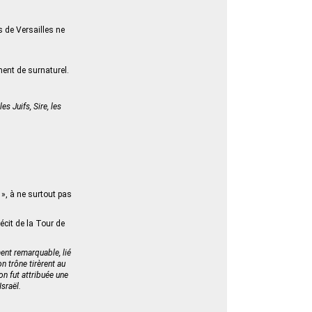
s de Versailles ne
ment de surnaturel.
s Juifs, Sire, les
 », à ne surtout pas
écit de la Tour de
ent remarquable, lié
n trône tirèrent au
on fut attribuée une
Israël.