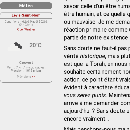
savoir celle d’un être huma
Météo
être humain, et ce quelle q
Lévis-Saint-Nom
ou mauvaise. Je me demande
Conditions météo à 9 août 2026 à
04h02min
réaction primaire comme 
OpenWeather
partie de notre existence 
20°C
Sans doute ne faut-il pas
vérité
historique
, mais p
Couvert
est que la Torah, en nous r
Vent
: 7 km/h - sud sud-est
souhaite certainement nou
Pression
: 1015 mbar
Prévisions
>>
action, ce point étant vr
Le service OpenWeather ne fournit
actuellement aucune prévision
évident à caractère éducat
météorologique sur le lieu Lévis-
Saint-Nom.
Veuillez consulter le message du
vous serez punis
. Mainten
service ci-dessous.
(401 - Invalid API key. Please see
arrive à me demander com
https://openweathermap.org/faq#error401
for more info.)
aujourd’hui ? Sans doute u
encore vraiment…
Mais penchons-nous maint