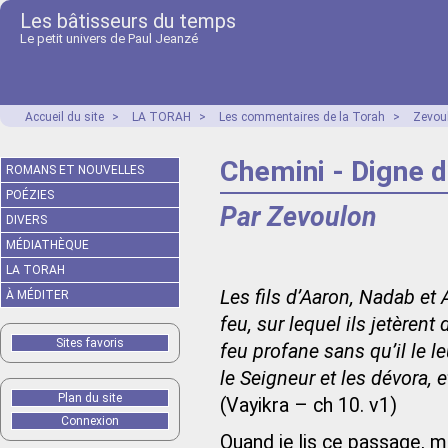
Les bâtisseurs du temps
Le petit univers de Paul Jeanzé
Accueil du site
>
LA TORAH
>
Les commentaires de la Torah
>
Zevou
Chemini - Digne d’
ROMANS ET NOUVELLES
POÉZIES
Par Zevoulon
DIVERS
MÉDIATHÈQUE
LA TORAH
Les fils d’Aaron, Nadab et
À MÉDITER
feu, sur lequel ils jetèrent
Sites favoris
feu profane sans qu’il le 
le Seigneur et les dévora, 
Plan du site
(Vayikra – ch 10. v1)
Connexion
Quand je lis ce passage, 