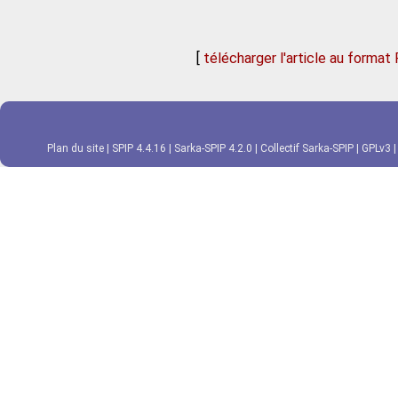
[
télécharger l'article au format
Plan du site
|
SPIP 4.4.16
|
Sarka-SPIP 4.2.0
|
Collectif Sarka-SPIP
|
GPLv3