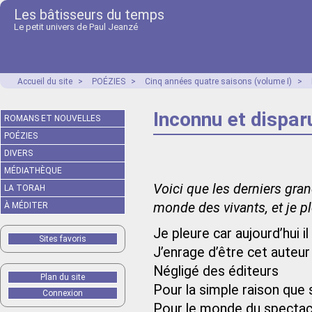
Les bâtisseurs du temps
Le petit univers de Paul Jeanzé
Accueil du site
>
POÉZIES
>
Cinq années quatre saisons (volume I)
>
Inconnu et dispar
ROMANS ET NOUVELLES
POÉZIES
DIVERS
MÉDIATHÈQUE
Voici que les derniers grand
LA TORAH
monde des vivants, et je p
À MÉDITER
Je pleure car aujourd’hui i
Sites favoris
J’enrage d’être cet auteur
Négligé des éditeurs
Plan du site
Pour la simple raison que 
Connexion
Pour le monde du spectac