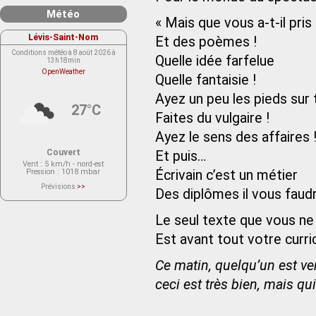
Météo
« Mais que vous a-t-il pris 
Lévis-Saint-Nom
Et des poèmes !
Conditions météo à 8 août 2026 à
Quelle idée farfelue
13h18min
OpenWeather
Quelle fantaisie !
Ayez un peu les pieds sur 
27°C
Faites du vulgaire !
Ayez le sens des affaires 
Couvert
Et puis…
Vent
: 5 km/h - nord-est
Pression
: 1018 mbar
Écrivain c’est un métier
Prévisions
>>
Des diplômes il vous faud
Le service OpenWeather ne fournit
actuellement aucune prévision
météorologique sur le lieu Lévis-
Le seul texte que vous ne
Saint-Nom.
Veuillez consulter le message du
service ci-dessous.
Est avant tout votre curri
(401 - Invalid API key. Please see
https://openweathermap.org/faq#error401
for more info.)
Ce matin, quelqu’un est ve
ceci est très bien, mais qu