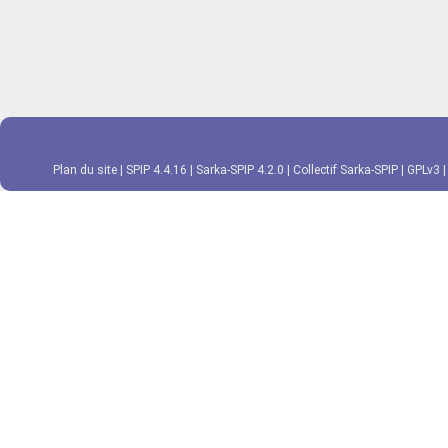
Plan du site
|
SPIP 4.4.16
|
Sarka-SPIP 4.2.0
|
Collectif Sarka-SPIP
|
GPLv3