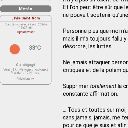
Et l’on peut être sûr que l
Météo
ne pouvait soutenir qu’une 
Lévis-Saint-Nom
Conditions météo à 9 août 2026 à
16h27min
Personne plus que moi n’a d
OpenWeather
mais il m’a toujours fallu y
désordre, les luttes.
33°C
Ne jamais attaquer person
Ciel dégagé
critiques et de la polémiqu
Vent
: 2 km/h - ouest nord-ouest
Pression
: 1014 mbar
Prévisions
>>
Le service OpenWeather ne fournit
Supprimer
totalement
la c
actuellement aucune prévision
météorologique sur le lieu Lévis-
Saint-Nom.
constante affirmation.
Veuillez consulter le message du
service ci-dessous.
(401 - Invalid API key. Please see
https://openweathermap.org/faq#error401
for more info.)
… Tous et toutes sur moi, 
sans jamais, jamais, me te
pour ce que je suis et afin