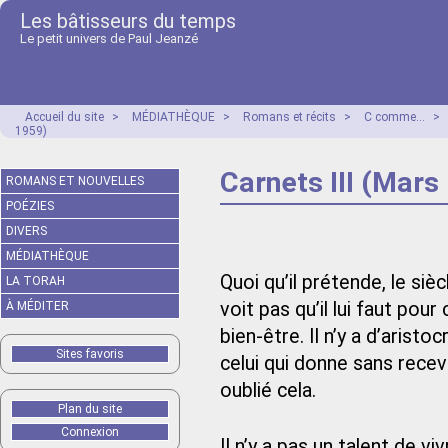
Les bâtisseurs du temps
Le petit univers de Paul Jeanzé
Accueil du site
>
MÉDIATHÈQUE
>
Romans et récits
>
C comme...
>
1959)
Carnets III (Mar
ROMANS ET NOUVELLES
POÉZIES
DIVERS
MÉDIATHÈQUE
Quoi qu’il prétende, le sièc
LA TORAH
voit pas qu’il lui faut pour
À MÉDITER
bien-être. Il n’y a d’aristo
Sites favoris
celui qui donne sans recevo
oublié cela.
Plan du site
Connexion
Il n’y a pas un talent de v