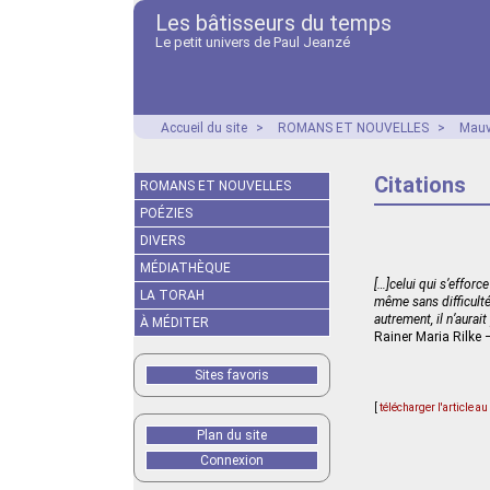
Les bâtisseurs du temps
Le petit univers de Paul Jeanzé
Accueil du site
>
ROMANS ET NOUVELLES
>
Mauv
Citations
ROMANS ET NOUVELLES
POÉZIES
DIVERS
MÉDIATHÈQUE
[…]celui qui s’efforc
LA TORAH
même sans difficulté.
autrement, il n’aurai
À MÉDITER
Rainer Maria Rilke 
Sites favoris
[
télécharger l'article a
Plan du site
Connexion