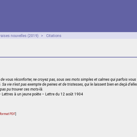
aises nouvelles (2019)
>
Citations
e de vous réconforter, ne croyez pas, sous ses mots simples et calmes qui parfois vous apa
 Sa vie n’est pas exempte de peines et de tristesses, qui le laissent bien en deçà d’elles.
t pas pu trouver ces mots-là.
– Lettres à un jeune poète – Lettre du 12 août 1904
u format PDF
]