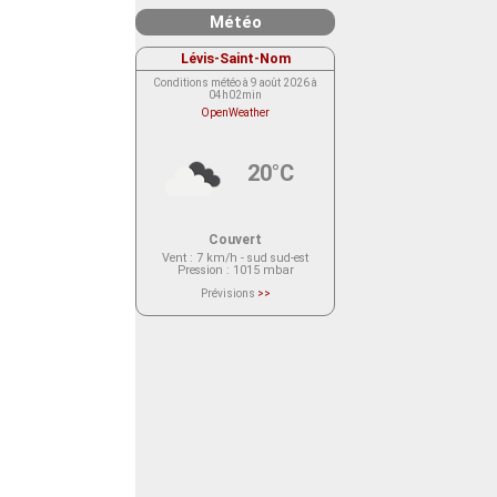
Météo
Lévis-Saint-Nom
Conditions météo à 9 août 2026 à
04h02min
OpenWeather
20°C
Couvert
Vent
: 7 km/h - sud sud-est
Pression
: 1015 mbar
Prévisions
>>
Le service OpenWeather ne fournit
actuellement aucune prévision
météorologique sur le lieu Lévis-
Saint-Nom.
Veuillez consulter le message du
service ci-dessous.
(401 - Invalid API key. Please see
https://openweathermap.org/faq#error401
for more info.)