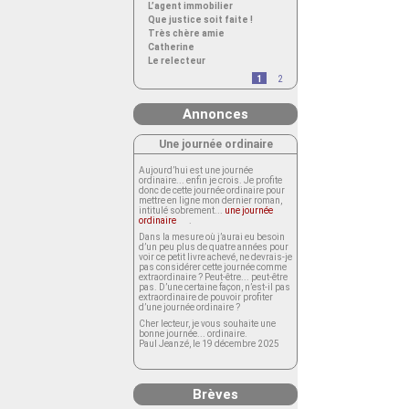
L’agent immobilier
Que justice soit faite !
Très chère amie
Catherine
Le relecteur
1
2
Annonces
Une journée ordinaire
Aujourd’hui est une journée
ordinaire... enfin je crois. Je profite
donc de cette journée ordinaire pour
mettre en ligne mon dernier roman,
intitulé sobrement...
une journée
ordinaire
.
Dans la mesure où j’aurai eu besoin
d’un peu plus de quatre années pour
voir ce petit livre achevé, ne devrais-je
pas considérer cette journée comme
extraordinaire ? Peut-être... peut-être
pas. D’une certaine façon, n’est-il pas
extraordinaire de pouvoir profiter
d’une journée ordinaire ?
Cher lecteur, je vous souhaite une
bonne journée... ordinaire.
Paul Jeanzé, le 19 décembre 2025
Brèves