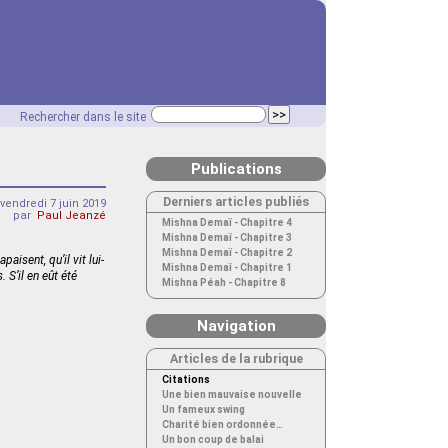
Rechercher dans le site
Publications
Derniers articles publiés
vendredi 7 juin 2019
par
Paul Jeanzé
Mishna Demaï - Chapitre 4
Mishna Demaï - Chapitre 3
Mishna Demaï - Chapitre 2
isent, qu’il vit lui-
Mishna Demaï - Chapitre 1
 S’il en eût été
Mishna Péah - Chapitre 8
Navigation
Articles de la rubrique
Citations
Une bien mauvaise nouvelle
Un fameux swing
Charité bien ordonnée…
Un bon coup de balai