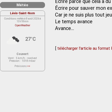
Écrire parce que cela a du
Météo
Écrire pour sauver mon e
Lévis-Saint-Nom
Car je ne suis plus tout j
Conditions météo à 8 août 2026 à
Le temps avance
13h18min
OpenWeather
Avance…
27°C
[
télécharger l'article au format
Couvert
Vent
: 5 km/h - nord-est
Pression
: 1018 mbar
Prévisions
>>
Le service OpenWeather ne fournit
actuellement aucune prévision
météorologique sur le lieu Lévis-
Saint-Nom.
Veuillez consulter le message du
service ci-dessous.
(401 - Invalid API key. Please see
https://openweathermap.org/faq#error401
for more info.)