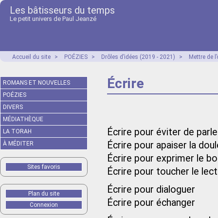
Les bâtisseurs du temps
Le petit univers de Paul Jeanzé
Accueil du site
>
POÉZIES
>
Drôles d’idées (2019 - 2021)
>
Mettre de 
Écrire
ROMANS ET NOUVELLES
POÉZIES
DIVERS
MÉDIATHÈQUE
Écrire pour éviter de parle
LA TORAH
Écrire pour apaiser la doul
À MÉDITER
Écrire pour exprimer le b
Sites favoris
Écrire pour toucher le lec
Écrire pour dialoguer
Plan du site
Écrire pour échanger
Connexion