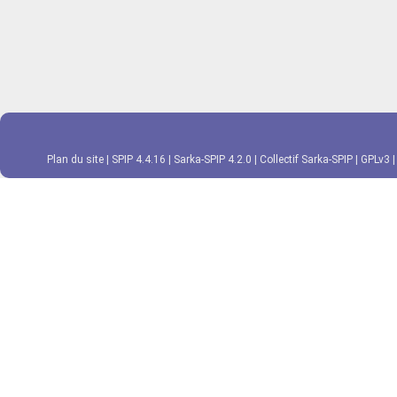
Plan du site
|
SPIP 4.4.16
|
Sarka-SPIP 4.2.0
|
Collectif Sarka-SPIP
|
GPLv3