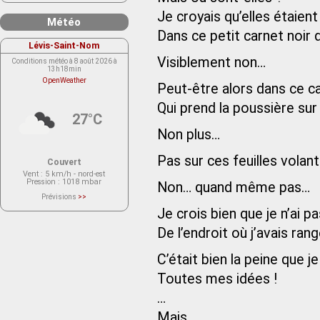
Je croyais qu’elles étaien
Météo
Dans ce petit carnet noir 
Lévis-Saint-Nom
Visiblement non…
Conditions météo à 8 août 2026 à
13h18min
OpenWeather
Peut-être alors dans ce ca
Qui prend la poussière sur 
27°C
Non plus…
Pas sur ces feuilles vola
Couvert
Vent
: 5 km/h - nord-est
Pression
: 1018 mbar
Non… quand même pas…
Prévisions
>>
Le service OpenWeather ne fournit
Je crois bien que je n’ai p
actuellement aucune prévision
météorologique sur le lieu Lévis-
Saint-Nom.
De l’endroit où j’avais ra
Veuillez consulter le message du
service ci-dessous.
(401 - Invalid API key. Please see
C’était bien la peine que j
https://openweathermap.org/faq#error401
for more info.)
Toutes mes idées !
…
Mais…