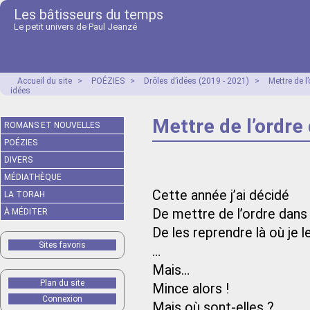
Les bâtisseurs du temps
Le petit univers de Paul Jeanzé
Accueil du site
>
POÉZIES
>
Drôles d’idées (2019 - 2021)
>
Mettre de 
idées
Mettre de l’ordre
ROMANS ET NOUVELLES
POÉZIES
DIVERS
MÉDIATHÈQUE
Cette année j’ai décidé
LA TORAH
De mettre de l’ordre dans
À MÉDITER
De les reprendre là où je l
Sites favoris
…
Mais…
Plan du site
Mince alors !
Connexion
Mais où sont-elles ?