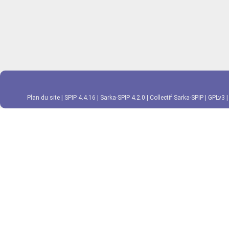
Plan du site
|
SPIP 4.4.16
|
Sarka-SPIP 4.2.0
|
Collectif Sarka-SPIP
|
GPLv3