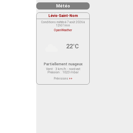
Météo
Lévis-Saint-Nom
Conditions météo à 7 août 2026 à
12h31min
OpenWeather
22°C
Partiellement nuageux
Vent
: 3 km/h - nord-est
Pression
: 1023 mbar
Prévisions
>>
Le service OpenWeather ne fournit
actuellement aucune prévision
météorologique sur le lieu Lévis-
Saint-Nom.
Veuillez consulter le message du
service ci-dessous.
(401 - Invalid API key. Please see
https://openweathermap.org/faq#error401
for more info.)