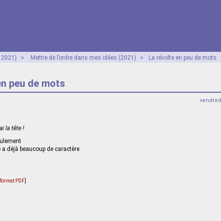
- 2021)
>
Mettre de l’ordre dans mes idées (2021)
>
La révolte en peu de mots
en peu de mots
vendred
i la tête !
eulement
 a déjà beaucoup de caractère
u format PDF
]