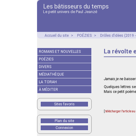
Les bâtisseurs du temps
Le petit univers de Paul Jeanzé
Accueil du site
>
POÉZIES
>
Drôles d’idées (2019 
La révolte 
ROMANS ET NOUVELLES
POÉZIES
DIVERS
MÉDIATHÈQUE
Jamais je ne baissera
LA TORAH
Quelques lettres s
À MÉDITER
Mais ce petit poème
Sites favoris
[
télécharger l'article a
Plan du site
Connexion