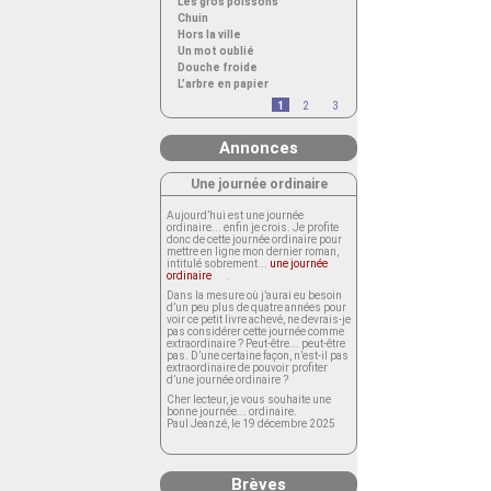
Les gros poissons
Chuin
Hors la ville
Un mot oublié
Douche froide
L’arbre en papier
1
2
3
Annonces
Une journée ordinaire
Aujourd’hui est une journée
ordinaire... enfin je crois. Je profite
donc de cette journée ordinaire pour
mettre en ligne mon dernier roman,
intitulé sobrement...
une journée
ordinaire
.
Dans la mesure où j’aurai eu besoin
d’un peu plus de quatre années pour
voir ce petit livre achevé, ne devrais-je
pas considérer cette journée comme
extraordinaire ? Peut-être... peut-être
pas. D’une certaine façon, n’est-il pas
extraordinaire de pouvoir profiter
d’une journée ordinaire ?
Cher lecteur, je vous souhaite une
bonne journée... ordinaire.
Paul Jeanzé, le 19 décembre 2025
Brèves