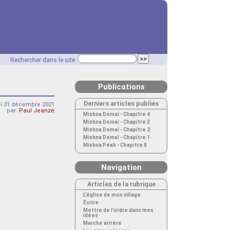
Rechercher dans le site
Publications
Derniers articles publiés
i 31 décembre 2021
par
Paul Jeanzé
Mishna Demaï - Chapitre 4
Mishna Demaï - Chapitre 3
Mishna Demaï - Chapitre 2
Mishna Demaï - Chapitre 1
Mishna Péah - Chapitre 8
Navigation
Articles de la rubrique
L’église de mon village
Écrire
Mettre de l’ordre dans mes
idées
Marche arrière