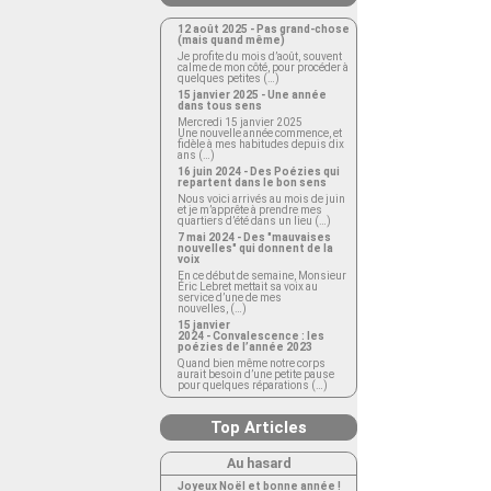
12 août 2025 - Pas grand-chose
(mais quand même)
Je profite du mois d’août, souvent
calme de mon côté, pour procéder à
quelques petites (…)
15 janvier 2025 - Une année
dans tous sens
Mercredi 15 janvier 2025
Une nouvelle année commence, et
fidèle à mes habitudes depuis dix
ans (…)
16 juin 2024 - Des Poézies qui
repartent dans le bon sens
Nous voici arrivés au mois de juin
et je m’apprête à prendre mes
quartiers d’été dans un lieu (…)
7 mai 2024 - Des "mauvaises
nouvelles" qui donnent de la
voix
En ce début de semaine, Monsieur
Éric Lebret mettait sa voix au
service d’une de mes
nouvelles, (…)
15 janvier
2024 - Convalescence : les
poézies de l’année 2023
Quand bien même notre corps
aurait besoin d’une petite pause
pour quelques réparations (…)
Top Articles
Au hasard
Joyeux Noël et bonne année !