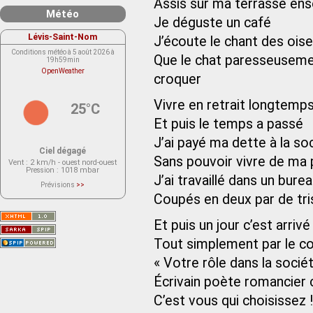
Assis sur ma terrasse enso
Météo
Je déguste un café
Lévis-Saint-Nom
J’écoute le chant des ois
Conditions météo à 5 août 2026 à
Que le chat paresseusemen
19h59min
OpenWeather
croquer
Vivre en retrait longtemp
25°C
Et puis le temps a passé
J’ai payé ma dette à la so
Ciel dégagé
Sans pouvoir vivre de ma
Vent
: 2 km/h - ouest nord-ouest
Pression
: 1018 mbar
J’ai travaillé dans un bure
Prévisions
>>
Le service OpenWeather ne fournit
Coupés en deux par de tr
actuellement aucune prévision
météorologique sur le lieu Lévis-
Saint-Nom.
Et puis un jour c’est arrivé
Veuillez consulter le message du
service ci-dessous.
(401 - Invalid API key. Please see
Tout simplement par le co
https://openweathermap.org/faq#error401
for more info.)
« Votre rôle dans la socié
Écrivain poète romancie
C’est vous qui choisissez 