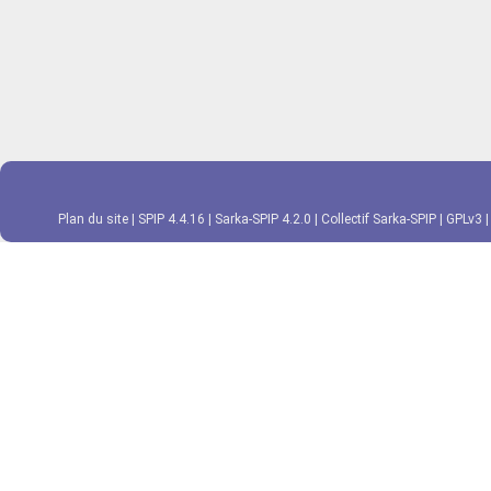
Plan du site
|
SPIP 4.4.16
|
Sarka-SPIP 4.2.0
|
Collectif Sarka-SPIP
|
GPLv3