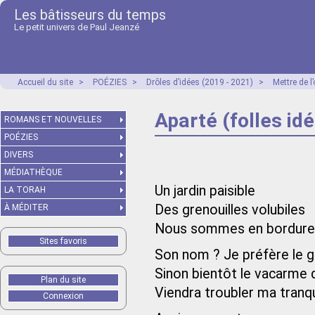
Les bâtisseurs du temps
Le petit univers de Paul Jeanzé
Accueil du site
>
POÉZIES
>
Drôles d’idées (2019 - 2021)
>
Mettre de 
Aparté (folles id
ROMANS ET NOUVELLES
POÉZIES
DIVERS
MÉDIATHÈQUE
Un jardin paisible
LA TORAH
Des grenouilles volubiles
À MÉDITER
Nous sommes en bordure d
Sites favoris
Son nom ? Je préfère le g
Sinon bientôt le vacarme
Plan du site
Viendra troubler ma tranqui
Connexion