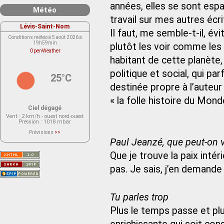
années, elles se sont esp
Météo
travail sur mes autres écri
Lévis-Saint-Nom
Il faut, me semble-t-il, év
Conditions météo à 5 août 2026 à
19h59min
plutôt les voir comme les
OpenWeather
habitant de cette planète,
politique et social, qui par
25°C
destinée propre à l’auteur
« la folle histoire du Mond
Ciel dégagé
Vent
: 2 km/h - ouest nord-ouest
Pression
: 1018 mbar
Prévisions
>>
Le service OpenWeather ne fournit
Paul Jeanzé, que peut-on v
actuellement aucune prévision
météorologique sur le lieu Lévis-
Que je trouve la paix inté
Saint-Nom.
Veuillez consulter le message du
service ci-dessous.
pas. Je sais, j’en demande
(401 - Invalid API key. Please see
https://openweathermap.org/faq#error401
for more info.)
Tu parles trop
Plus le temps passe et plu