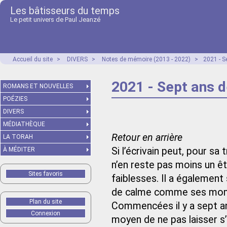
Les bâtisseurs du temps
Le petit univers de Paul Jeanzé
Accueil du site
>
DIVERS
>
Notes de mémoire (2013 - 2022)
>
2021 - S
2021 - Sept ans 
ROMANS ET NOUVELLES
POÉZIES
DIVERS
MÉDIATHÈQUE
Retour en arrière
LA TORAH
Si l’écrivain peut, pour sa t
À MÉDITER
n’en reste pas moins un êt
Sites favoris
faiblesses. Il a égalemen
de calme comme ses mom
Plan du site
Commencées il y a sept an
Connexion
moyen de ne pas laisser s