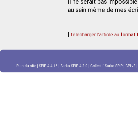
Il ne serait pas impossi
au sein même de mes écri
[
télécharger l'article au format
Plan du site
|
SPIP 4.4.16
|
Sarka-SPIP 4.2.0
|
Collectif Sarka-SPIP
|
GPLv3