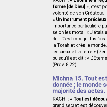
RACHI :
« L’homme a reçu
forme [de Dieu] »
, c’est p
volonté de son Créateur.
« Un instrument précieux
importance particulière pu
selon les mots : « J’étais 
dit : C’est moi qui fus l’in
la Torah et créa le monde
les cieux et la terre » (G
puisqu’il est dit : « L’É
(Prov. 8:22).
Michna 15. Tout est
donnée ; le monde se
majorité des actes.
RACHI :
« Tout est découv
grand secret est découvert 