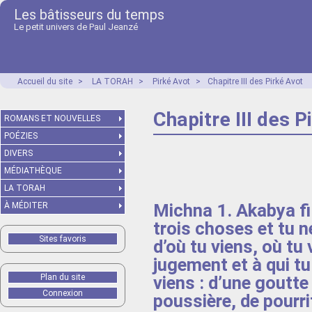
Les bâtisseurs du temps
Le petit univers de Paul Jeanzé
Accueil du site
>
LA TORAH
>
Pirké Avot
>
Chapitre III des Pirké Avot
Chapitre III des P
ROMANS ET NOUVELLES
POÉZIES
DIVERS
MÉDIATHÈQUE
LA TORAH
Michna 1. Akabya fi
À MÉDITER
trois choses et tu n
Sites favoris
d’où tu viens, où tu
jugement et à qui t
Plan du site
viens : d’une goutte 
Connexion
poussière, de pourrit