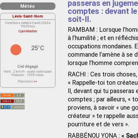
passeras en jugemen
Météo
comptes : devant le r
Lévis-Saint-Nom
soit-Il.
Conditions météo à 5 août 2026 à
19h59min
RAMBAM : Lorsque l’homme 
OpenWeather
à l’humilité ; et en réfléchi
occupations mondaines. Enfi
25°C
commande l’amène à se d
lorsque l’homme comprend 
Ciel dégagé
Vent
: 2 km/h - ouest nord-ouest
RACHI : Ces trois choses,
Pression
: 1018 mbar
« Rappelle-toi ton créateur,
Prévisions
>>
Le service OpenWeather ne fournit
actuellement aucune prévision
Il, devant qui tu passeras
météorologique sur le lieu Lévis-
Saint-Nom.
comptes ; par ailleurs, « t
Veuillez consulter le message du
service ci-dessous.
(401 - Invalid API key. Please see
proviens, à savoir « une g
https://openweathermap.org/faq#error401
for more info.)
créateur » te rappelle auss
pourriture et de vers ».
RABBÉNOU YONA :
« Sach