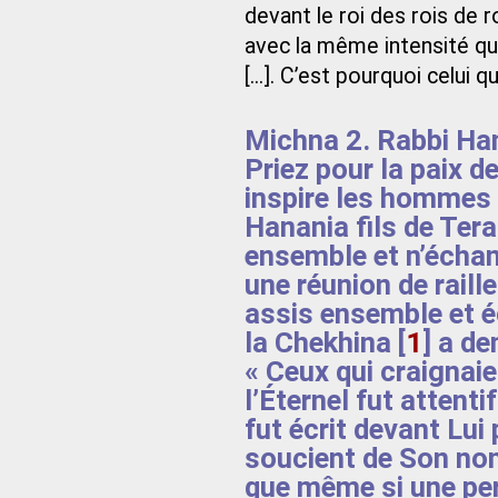
devant le roi des rois de ro
avec la même intensité qu’
[...]. C’est pourquoi celui 
Michna 2. Rabbi Hani
Priez pour la paix de
inspire les hommes 
Hanania fils de Ter
ensemble et n’échan
une réunion de raill
assis ensemble et é
la Chekhina
[
1
]
a dem
« Ceux qui craignaien
l’Éternel fut attenti
fut écrit devant Lui 
soucient de Son no
que même si une per