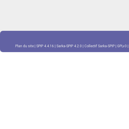
Plan du site
|
SPIP 4.4.16
|
Sarka-SPIP 4.2.0
|
Collectif Sarka-SPIP
|
GPLv3