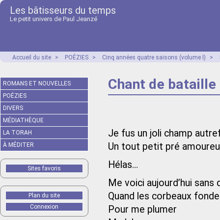
Les bâtisseurs du temps
Le petit univers de Paul Jeanzé
Accueil du site
>
POÉZIES
>
Cinq années quatre saisons (volume I)
>
Chant de bataille
ROMANS ET NOUVELLES
POÉZIES
DIVERS
MÉDIATHÈQUE
Je fus un joli champ autre
LA TORAH
Un tout petit pré amoure
À MÉDITER
Hélas…
Sites favoris
Me voici aujourd’hui sans
Quand les corbeaux fonde
Plan du site
Connexion
Pour me plumer