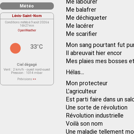
Me labourer
Météo
Me balafrer
Lévis-Saint-Nom
Me déchiqueter
Conditions météo à 9 août 2026 à
Me lacérer
16h27min
OpenWeather
Me scarifier
Mon sang pourtant fut pur
33°C
Il abreuvait hier encor
Mes plaies mes bosses et
Ciel dégagé
Vent
: 2 km/h - ouest nord-ouest
Hélas…
Pression
: 1014 mbar
Prévisions
>>
Mon protecteur
Le service OpenWeather ne fournit
actuellement aucune prévision
météorologique sur le lieu Lévis-
L’agriculteur
Saint-Nom.
Veuillez consulter le message du
Est parti faire dans un sal
service ci-dessous.
(401 - Invalid API key. Please see
https://openweathermap.org/faq#error401
Une sorte de révolution
for more info.)
Révolution industrielle
Voilà son nom
Une maladie tellement mor