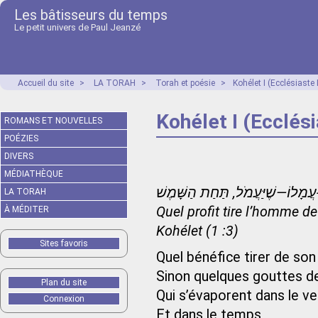
Les bâtisseurs du temps
Le petit univers de Paul Jeanzé
Accueil du site
>
LA TORAH
>
Torah et poésie
>
Kohélet I (Ecclésiaste I
Kohélet I (Ecclési
ROMANS ET NOUVELLES
POÉZIES
DIVERS
MÉDIATHÈQUE
LA TORAH
Quel profit tire l’homme de
À MÉDITER
Kohélet (1 :3)
Sites favoris
Quel bénéfice tirer de son
Sinon quelques gouttes d
Plan du site
Qui s’évaporent dans le ve
Connexion
Et dans le temps