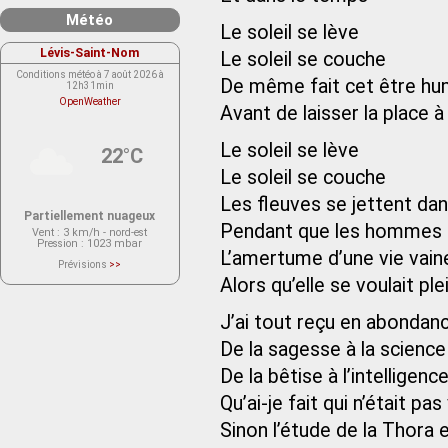
Météo
Le soleil se lève
Lévis-Saint-Nom
Le soleil se couche
Conditions météo à 7 août 2026 à
De même fait cet être hu
12h31min
OpenWeather
Avant de laisser la place 
Le soleil se lève
22°C
Le soleil se couche
Les fleuves se jettent dan
Partiellement nuageux
Pendant que les hommes c
Vent
: 3 km/h - nord-est
Pression
: 1023 mbar
L’amertume d’une vie vain
Prévisions
>>
Le service OpenWeather ne fournit
Alors qu’elle se voulait pl
actuellement aucune prévision
météorologique sur le lieu Lévis-
Saint-Nom.
J’ai tout reçu en abondan
Veuillez consulter le message du
service ci-dessous.
(401 - Invalid API key. Please see
De la sagesse à la science
https://openweathermap.org/faq#error401
for more info.)
De la bêtise à l’intelligenc
Qu’ai-je fait qui n’était pas
Sinon l’étude de la Thora e