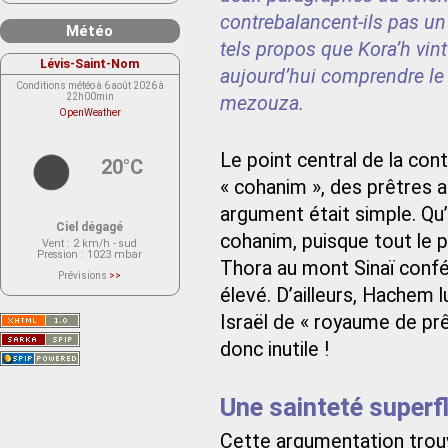
contrebalancent-ils pas un 
Météo
tels propos que Kora’h vin
Lévis-Saint-Nom
aujourd’hui comprendre le f
Conditions météo à 6 août 2026 à
22h00min
mezouza.
OpenWeather
Le point central de la con
20°C
« cohanim », des prêtres 
argument était simple. Qu’
Ciel dégagé
cohanim, puisque tout le pe
Vent
: 2 km/h - sud
Pression
: 1023 mbar
Thora au mont Sinaï confér
Prévisions
>>
Le service OpenWeather ne fournit
élevé. D’ailleurs, Hachem l
actuellement aucune prévision
météorologique sur le lieu Lévis-
Israël de « royaume de prê
Saint-Nom.
Veuillez consulter le message du
service ci-dessous.
donc inutile !
(401 - Invalid API key. Please see
https://openweathermap.org/faq#error401
for more info.)
Une sainteté superfl
Cette argumentation trouv