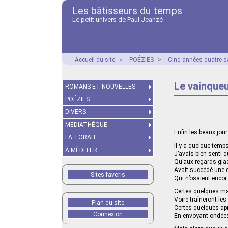
Les bâtisseurs du temps
Le petit univers de Paul Jeanzé
Accueil du site
>
POÉZIES
>
Cinq années quatre s
Le vainqueu
ROMANS ET NOUVELLES
POÉZIES
DIVERS
MÉDIATHÈQUE
Enfin les beaux jou
LA TORAH
Il y a quelque temp
À MÉDITER
J’avais bien senti 
Qu’aux regards glac
Avait succédé une 
Sites favoris
Qui n’osaient encor
Certes quelques mat
Voire traîneront les
Plan du site
Certes quelques apr
Connexion
En envoyant ondées