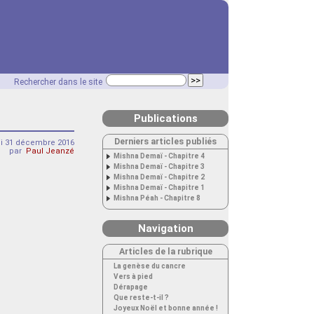
Rechercher dans le site
Publications
Derniers articles publiés
i 31 décembre 2016
par
Paul Jeanzé
Mishna Demaï - Chapitre 4
Mishna Demaï - Chapitre 3
Mishna Demaï - Chapitre 2
Mishna Demaï - Chapitre 1
Mishna Péah - Chapitre 8
Navigation
Articles de la rubrique
La genèse du cancre
Vers à pied
Dérapage
Que reste-t-il ?
Joyeux Noël et bonne année !