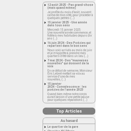
12 août 2025 - Pas grand-chose
(mais quand même)
Je profite du mois d’août, souvent
calme de mon côté, pour procéder à
quelques petites (…)
15 janvier 2025 - Une année
dans tous sens
Mercredi 15 janvier 2025
Une nouvelle année commence, et
fidèle à mes habitudes depuis dix
ans (…)
16 juin 2024 - Des Poézies qui
repartent dans le bon sens
Nous voici arrivés au mois de juin
et je m’apprête à prendre mes
quartiers d’été dans un lieu (…)
7 mai 2024 - Des "mauvaises
nouvelles" qui donnent de la
voix
En ce début de semaine, Monsieur
Éric Lebret mettait sa voix au
service d’une de mes
nouvelles, (…)
15 janvier
2024 - Convalescence : les
poézies de l’année 2023
Quand bien même notre corps
aurait besoin d’une petite pause
pour quelques réparations (…)
Top Articles
Au hasard
Le quartier de la gare