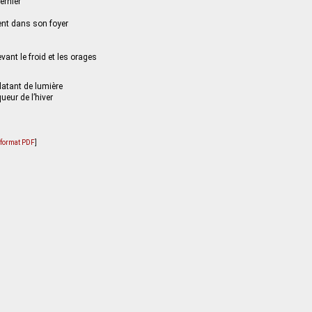
ernier
ent dans son foyer
vant le froid et les orages
clatant de lumière
ueur de l’hiver
u format PDF
]