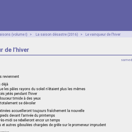
aisons (volume I)
>
La saison désastre (2016)
>
Le vainqueur de l’hiver
r de l’hiver
samed
rs reviennent
s déjà
que les pâles rayons du soleil n’étaient plus les mêmes
és jetés pendant l’hiver
douceur timide à des yeux
 totalement se dévoiler
inées accueilleront toujours fraîchement la nouvelle
 pieds devant l’arrivée du printemps
ès-midi se rebelleront encor un temps
 et autres giboulées chargées de grêle sur le promeneur imprudent