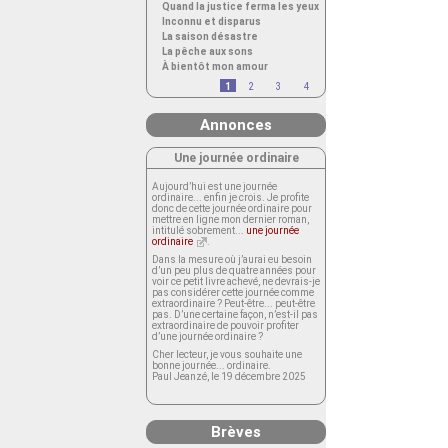
Quand la justice ferma les yeux
Inconnu et disparus
La saison désastre
La pêche aux sons
À bientôt mon amour
1
2
3
4
Annonces
Une journée ordinaire
Aujourd’hui est une journée
ordinaire... enfin je crois. Je profite
donc de cette journée ordinaire pour
mettre en ligne mon dernier roman,
intitulé sobrement...
une journée
ordinaire
.
Dans la mesure où j’aurai eu besoin
d’un peu plus de quatre années pour
voir ce petit livre achevé, ne devrais-je
pas considérer cette journée comme
extraordinaire ? Peut-être... peut-être
pas. D’une certaine façon, n’est-il pas
extraordinaire de pouvoir profiter
d’une journée ordinaire ?
Cher lecteur, je vous souhaite une
bonne journée... ordinaire.
Paul Jeanzé, le 19 décembre 2025
Brèves