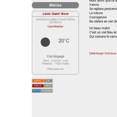
Mais alors que ce d
Météo
Vaincu
Se repliera prestem
La nature
Lévis-Saint-Nom
Courageuse
Conditions météo à 6 août 2026 à
Ne cédera en rien de
22h00min
OpenWeather
Un beau matin
C’est un ciel bleu é
Qui saluera le vainq
20°C
[
télécharger l'article a
Ciel dégagé
Vent
: 2 km/h - sud
Pression
: 1023 mbar
Prévisions
>>
Le service OpenWeather ne fournit
actuellement aucune prévision
météorologique sur le lieu Lévis-
Saint-Nom.
Veuillez consulter le message du
service ci-dessous.
(401 - Invalid API key. Please see
https://openweathermap.org/faq#error401
for more info.)