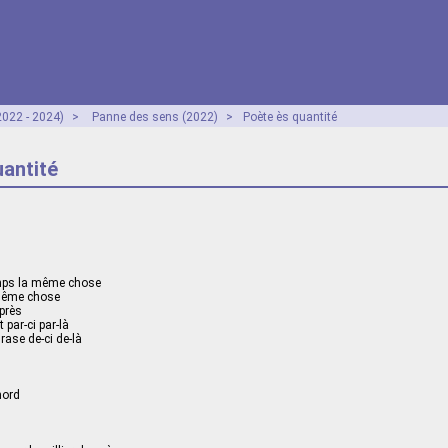
2022 - 2024)
>
Panne des sens (2022)
>
Poète ès quantité
uantité
temps la même chose
 même chose
près
par-ci par-là
ase de-ci de-là
mord