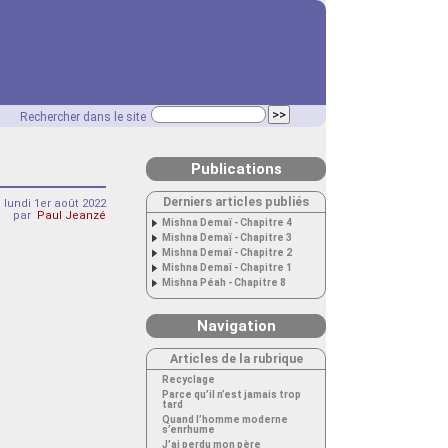
Rechercher dans le site
Publications
Derniers articles publiés
lundi 1er août 2022
par
Paul Jeanzé
Mishna Demaï - Chapitre 4
Mishna Demaï - Chapitre 3
Mishna Demaï - Chapitre 2
Mishna Demaï - Chapitre 1
Mishna Péah - Chapitre 8
Navigation
Articles de la rubrique
Recyclage
Parce qu’il n’est jamais trop
tard
Quand l’homme moderne
s’enrhume
J’ai perdu mon père