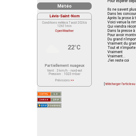
Pour espérer dépa
Météo
Ils ne savent plu
Dans les concour
Lévis-Saint-Nom
Après la prose à 
Voici venue la ri
Conditions météo à 7 août 2026 à
12h31min
Qui viendra récom
Dans la presse à
OpenWeather
Pour avoir montr
Du grand n’impor
Vraiment du gran
22°C
Tout et n’importe
Vraiment
Vraiment...
J’en reste coi
Partiellement nuageux
Vent
: 3 km/h - nord-est
Pression
: 1023 mbar
Prévisions
>>
Le service OpenWeather ne fournit
[
télécharger l'article a
actuellement aucune prévision
météorologique sur le lieu Lévis-
Saint-Nom.
Veuillez consulter le message du
service ci-dessous.
(401 - Invalid API key. Please see
https://openweathermap.org/faq#error401
for more info.)