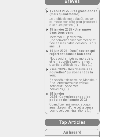
Brèves
12 août 2025 - Pas grand-chose
(mais quand même)
Je profite du mois d’août, souvent
calme de mon côté, pour procéder à
quelques petites (…)
15 janvier 2025 - Une année
dans tous sens
Mercredi 15 janvier 2025
Une nouvelle année commence, et
fidèle à mes habitudes depuis dix
ans (…)
16 juin 2024 - Des Poézies qui
repartent dans le bon sens
Nous voici arrivés au mois de juin
et je m’apprête à prendre mes
quartiers d’été dans un lieu (…)
7 mai 2024 - Des "mauvaises
nouvelles" qui donnent de la
voix
En ce début de semaine, Monsieur
Éric Lebret mettait sa voix au
service d’une de mes
nouvelles, (…)
15 janvier
2024 - Convalescence : les
poézies de l’année 2023
Quand bien même notre corps
aurait besoin d’une petite pause
pour quelques réparations (…)
Top Articles
Au hasard