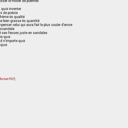
sser le millier de poèmes
s quoi inventer
s de poésie
thème ès qualité
me bien grasse ès quantité
penser celui qui aura fait le plus couler d’encre
 scandale
é ses fesses juste en sandales
te quoi
d n’importe quoi
 quoi
u format PDF
]