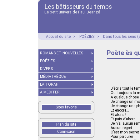
Les bâtisseurs du temps
Le petit univers de Paul Jeanzé
Accueil du site
>
POÉZIES
>
Dans tous les sens (
Poète ès q
ROMANS ET NOUVELLES
POÉZIES
DIVERS
MÉDIATHÈQUE
LA TORAH
J’écris tout le 
À MÉDITER
Oui toujours la
À quelque chose 
Je change un mot 
Je change une phr
Sites favoris
Et encore…
Et alors ?
Et puis d’abord
Je n’ai aucun re
Plan du site
Aucun regret
Connexion
C’est mon secret
Pour perdurer