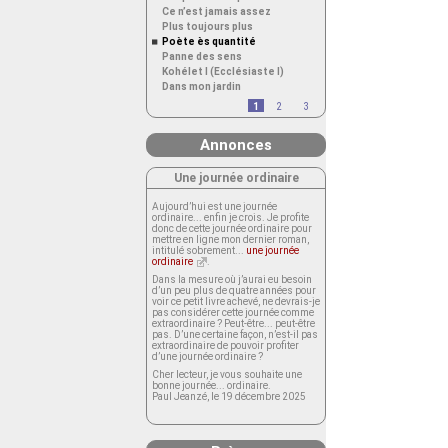
Ce n’est jamais assez
Plus toujours plus
Poète ès quantité
Panne des sens
Kohélet I (Ecclésiaste I)
Dans mon jardin
1
2
3
Annonces
Une journée ordinaire
Aujourd’hui est une journée
ordinaire... enfin je crois. Je profite
donc de cette journée ordinaire pour
mettre en ligne mon dernier roman,
intitulé sobrement...
une journée
ordinaire
.
Dans la mesure où j’aurai eu besoin
d’un peu plus de quatre années pour
voir ce petit livre achevé, ne devrais-je
pas considérer cette journée comme
extraordinaire ? Peut-être... peut-être
pas. D’une certaine façon, n’est-il pas
extraordinaire de pouvoir profiter
d’une journée ordinaire ?
Cher lecteur, je vous souhaite une
bonne journée... ordinaire.
Paul Jeanzé, le 19 décembre 2025