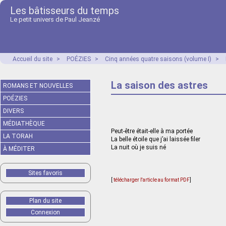
Les bâtisseurs du temps
Le petit univers de Paul Jeanzé
Accueil du site
>
POÉZIES
>
Cinq années quatre saisons (volume I)
>
La saison des astres
ROMANS ET NOUVELLES
POÉZIES
DIVERS
MÉDIATHÈQUE
Peut-être était-elle à ma portée
LA TORAH
La belle étoile que j’ai laissée filer
La nuit où je suis né
À MÉDITER
Sites favoris
[
télécharger l'article au format PDF
]
Plan du site
Connexion