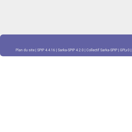
Plan du site
|
SPIP 4.4.16
|
Sarka-SPIP 4.2.0
|
Collectif Sarka-SPIP
|
GPLv3