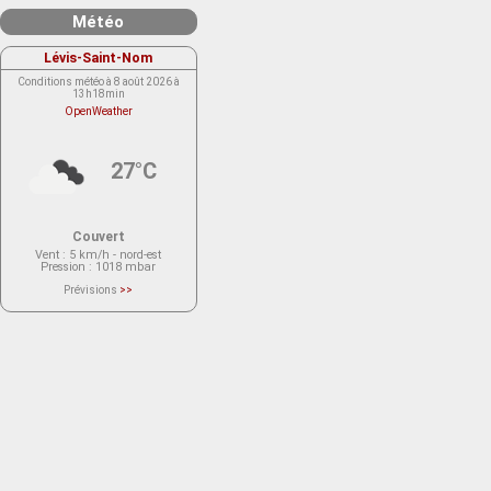
Météo
Lévis-Saint-Nom
Conditions météo à 8 août 2026 à
13h18min
OpenWeather
27°C
Couvert
Vent
: 5 km/h - nord-est
Pression
: 1018 mbar
Prévisions
>>
Le service OpenWeather ne fournit
actuellement aucune prévision
météorologique sur le lieu Lévis-
Saint-Nom.
Veuillez consulter le message du
service ci-dessous.
(401 - Invalid API key. Please see
https://openweathermap.org/faq#error401
for more info.)