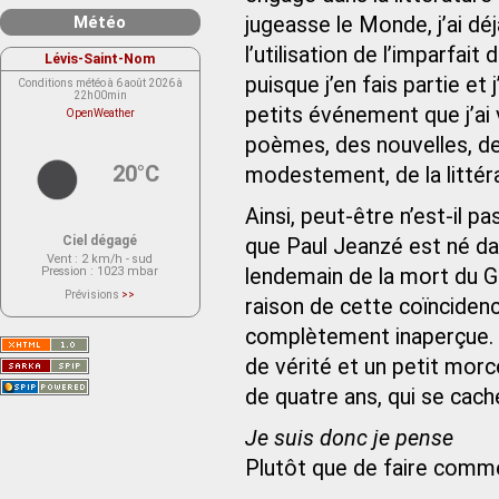
Météo
jugeasse le Monde, j’ai déj
l’utilisation de l’imparfait
Lévis-Saint-Nom
puisque j’en fais partie et
Conditions météo à 6 août 2026 à
22h00min
petits événement que j’ai
OpenWeather
poèmes, des nouvelles, des
20°C
modestement, de la littér
Ainsi, peut-être n’est-il p
Ciel dégagé
que Paul Jeanzé est né dans
Vent
: 2 km/h - sud
Pression
: 1023 mbar
lendemain de la mort du Gé
Prévisions
>>
raison de cette coïncide
Le service OpenWeather ne fournit
actuellement aucune prévision
météorologique sur le lieu Lévis-
complètement inaperçue. M
Saint-Nom.
Veuillez consulter le message du
de vérité et un petit morcea
service ci-dessous.
(401 - Invalid API key. Please see
de quatre ans, qui se cach
https://openweathermap.org/faq#error401
for more info.)
Je suis donc je pense
Plutôt que de faire comm