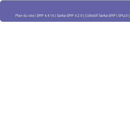
Plan du site
|
SPIP 4.4.16
|
Sarka-SPIP 4.2.0
|
Collectif Sarka-SPIP
|
GPLv3