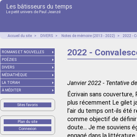
Les bâtisseurs du temps
Le petit univers de Paul Jeanzé
Accueil du site
>
DIVERS
>
Notes de mémoire (2013 - 2022)
>
2022 - 
2022 - Convales
ROMANS ET NOUVELLES
POÉZIES
DIVERS
MÉDIATHÈQUE
Janvier 2022 - Tentative d
LA TORAH
À MÉDITER
Écrivain sans couverture,
plus récemment Le gilet ja
Sites favoris
l’air du temps ont-ils été r
comme objectif de définir 
Plan du site
doute… Je me souviens éga
Connexion
engagé dans la littérature