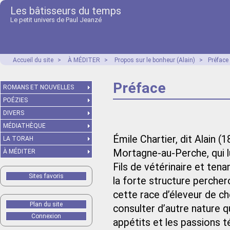
Les bâtisseurs du temps
Le petit univers de Paul Jeanzé
Accueil du site
>
À MÉDITER
>
Propos sur le bonheur (Alain)
>
Préface
Préface
ROMANS ET NOUVELLES
POÉZIES
DIVERS
MÉDIATHÈQUE
Émile Chartier, dit Alain (
LA TORAH
Mortagne-au-Perche, qui l
À MÉDITER
Fils de vétérinaire et ten
Sites favoris
la forte structure percher
cette race d’éleveur de che
Plan du site
consulter d’autre nature q
Connexion
appétits et les passions