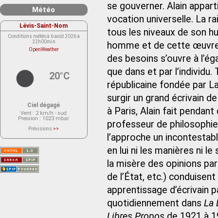
se gouverner. Alain appart
Météo
vocation universelle. La ra
Lévis-Saint-Nom
tous les niveaux de son h
Conditions météo à 6 août 2026 à
22h00min
homme et de cette œuvre, qu
OpenWeather
des besoins s’ouvre à l’ég
que dans et par l’individu. 
20°C
républicaine fondée par Lac
surgir un grand écrivain d
Ciel dégagé
à Paris, Alain fait pendan
Vent
: 2 km/h - sud
Pression
: 1023 mbar
professeur de philosophie 
Prévisions
>>
Le service OpenWeather ne fournit
l’approche un incontestab
actuellement aucune prévision
météorologique sur le lieu Lévis-
en lui ni les manières ni l
Saint-Nom.
Veuillez consulter le message du
service ci-dessous.
la misère des opinions part
(401 - Invalid API key. Please see
https://openweathermap.org/faq#error401
de l’État, etc.) conduisent 
for more info.)
apprentissage d’écrivain p
quotidiennement dans
La
Libres Propos
de 1921 à 19