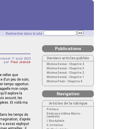
Rechercher dans le site
Publications
Derniers articles publiés
endredi 11 août 2023
par
Paul Jeanzé
Mishna Demaï - Chapitre 4
Mishna Demaï - Chapitre 3
Mishna Demaï - Chapitre 2
e celles que
Mishna Demaï - Chapitre 1
te d’un peu de soin,
Mishna Péah - Chapitre 8
 en temps opportun.
’appelle mon corps.
u’il explore la
Navigation
uis assuré, les
pères. Et voilà ma
Articles de la rubrique
Préface
Dédicace à Mme Morre-
 dans les temps de
Lambelin
’imagination, d’après
I. Bucéphale
en a assez expliqué
II. Irritation
es entrailles ; il