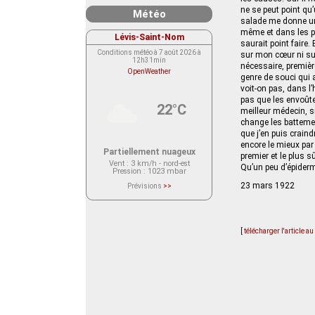
ne se peut point qu
Météo
salade me donne une
même et dans les pa
Lévis-Saint-Nom
saurait point faire.
Conditions météo à 7 août 2026 à
sur mon cœur ni su
12h31min
nécessaire, premièr
OpenWeather
genre de souci qui a
voit-on pas, dans l
pas que les envoûtem
22°C
meilleur médecin, s
change les battemen
que j’en puis crain
encore le mieux par
Partiellement nuageux
premier et le plus 
Vent
: 3 km/h - nord-est
Qu’un peu d’épiderme
Pression
: 1023 mbar
23 mars 1922
Prévisions
>>
Le service OpenWeather ne fournit
actuellement aucune prévision
météorologique sur le lieu Lévis-
Saint-Nom.
Veuillez consulter le message du
[
télécharger l'article a
service ci-dessous.
(401 - Invalid API key. Please see
https://openweathermap.org/faq#error401
for more info.)