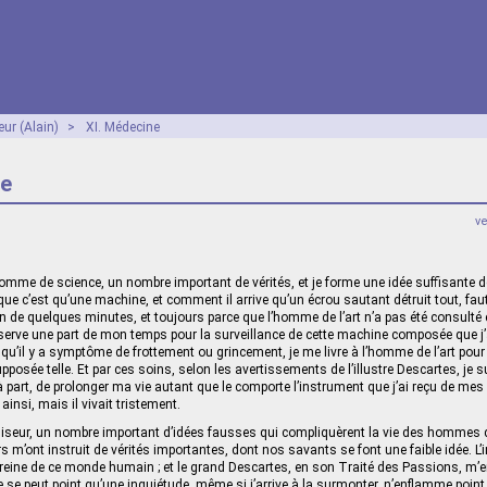
ur (Alain)
>
XI. Médecine
ne
v
’homme de science, un nombre important de vérités, et je forme une idée suffisante d
 que c’est qu’une machine, et comment il arrive qu’un écrou sautant détruit tout, fau
on de quelques minutes, et toujours parce que l’homme de l’art n’a pas été consulté
éserve une part de mon temps pour la surveillance de cette machine compo­sée que j
qu’il y a symptôme de frottement ou grincement, je me livre à l’homme de l’art pour q
posée telle. Et par ces soins, selon les avertissements de l’illustre Descartes, je s
 part, de prolonger ma vie autant que le comporte l’instrument que j’ai reçu de mes 
 ainsi, mais il vivait tristement.
e liseur, un nombre important d’idées fausses qui compli­quèrent la vie des hommes
rs m’ont instruit de vérités importantes, dont nos savants se font une faible idée. L
 la reine de ce monde humain ; et le grand Descartes, en son Traité des Passions, m’
e se peut point qu’une inquiétude, même si j’arrive à la surmonter, n’enflamme point m