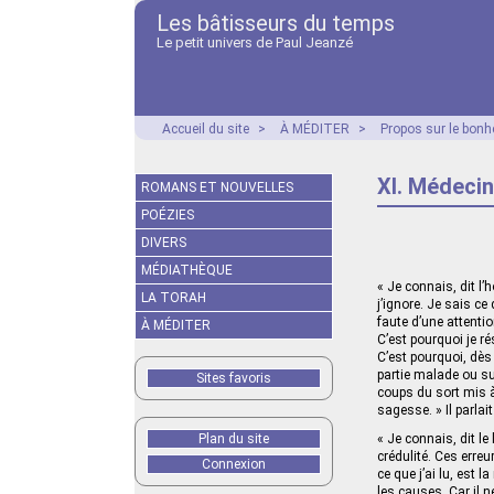
Les bâtisseurs du temps
Le petit univers de Paul Jeanzé
Accueil du site
>
À MÉDITER
>
Propos sur le bonhe
XI. Médeci
ROMANS ET NOUVELLES
POÉZIES
DIVERS
MÉDIATHÈQUE
« Je connais, dit l
LA TORAH
j’ignore. Je sais ce
faute d’une attenti
À MÉDITER
C’est pourquoi je r
C’est pourquoi, dès 
partie malade ou sup
Sites favoris
coups du sort mis à
sagesse. » Il parlait
Plan du site
« Je connais, dit l
crédulité. Ces erreu
Connexion
ce que j’ai lu, est
les causes. Car il n