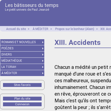
Les bâtisseurs du temps
Le petit univers de Paul Jeanzé
Accueil du site
>
À MÉDITER
>
Propos sur le bonheur (Alain)
>
XIII. Ac
XIII. Accidents
ROMANS ET NOUVELLES
POÉZIES
DIVERS
MÉDIATHÈQUE
Chacun a médité un petit 
LA TORAH
manqué d’une roue et s’es
À MÉDITER
ces malheureux, suspendu
Sites favoris
inhumaine­ment. Chacun im
en rêve, éprouveront ce 
Plan du site
Mais c’est qu’ils ont temps
Connexion
goûtent la peur ; ils s’a