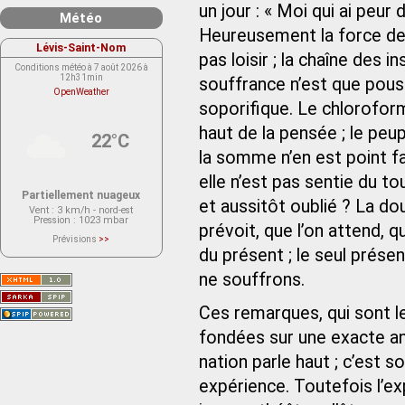
un jour : « Moi qui ai peur 
Météo
Heureusement la force des
Lévis-Saint-Nom
pas loisir ; la chaîne des
Conditions météo à 7 août 2026 à
12h31min
souffrance n’est que pouss
OpenWeather
soporifique. Le chloroform
haut de la pensée ; le peu
22°C
la somme n’en est point f
elle n’est pas sentie du t
Partiellement nuageux
et aussitôt oublié ? La d
Vent
: 3 km/h - nord-est
Pression
: 1023 mbar
prévoit, que l’on attend, q
Prévisions
>>
Le service OpenWeather ne fournit
du présent ; le seul prés
actuellement aucune prévision
météorologique sur le lieu Lévis-
ne souffrons.
Saint-Nom.
Veuillez consulter le message du
service ci-dessous.
(401 - Invalid API key. Please see
Ces remarques, qui sont l
https://openweathermap.org/faq#error401
for more info.)
fondées sur une exacte an
nation parle haut ; c’est s
expérience. Toutefois l’ex