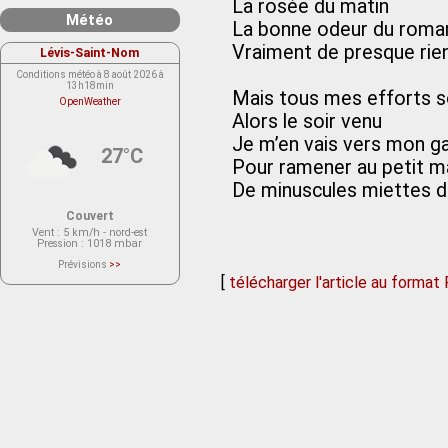
La rosée du matin
Météo
La bonne odeur du romar
Vraiment de presque rie
Lévis-Saint-Nom
Conditions météo à 8 août 2026 à
13h18min
Mais tous mes efforts s
OpenWeather
Alors le soir venu
Je m’en vais vers mon g
27°C
Pour ramener au petit m
De minuscules miettes d
Couvert
Vent
: 5 km/h - nord-est
Pression
: 1018 mbar
Prévisions
>>
Le service OpenWeather ne fournit
[
télécharger l'article au format
actuellement aucune prévision
météorologique sur le lieu Lévis-
Saint-Nom.
Veuillez consulter le message du
service ci-dessous.
(401 - Invalid API key. Please see
https://openweathermap.org/faq#error401
for more info.)