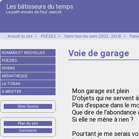
Les bâtisseurs du temps
Le petit univers de Paul Jeanzé
Accueil du site
>
POÉZIES
>
Dans tous les sens (2022 - 2024)
>
Panne
Voie de garage
ROMANS ET NOUVELLES
POÉZIES
DIVERS
MÉDIATHÈQUE
LA TORAH
Mon garage est plein
À MÉDITER
D’objets qui ne servent à
Plus d’espace dans le mo
Sites favoris
Que dire de l’abondance 
Si elle ne mène à rien ?
Plan du site
Connexion
Pourtant je me serais vol