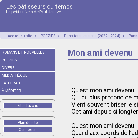
Les bâtisseurs du temps
Le petit univers de Paul Jeanzé
Accueil du site
>
POÉZIES
>
Dans tous les sens (2022 - 2024)
>
Panne
Mon ami devenu
ROMANS ET NOUVELLES
POÉZIES
DIVERS
MÉDIATHÈQUE
LA TORAH
Qu’est mon ami devenu
À MÉDITER
Qui du plus profond de 
Vient souvent briser le s
Sites favoris
Cet ami depuis si longt
Plan du site
Qu’est mon ami devenu
Connexion
Quand aux abords de l’a