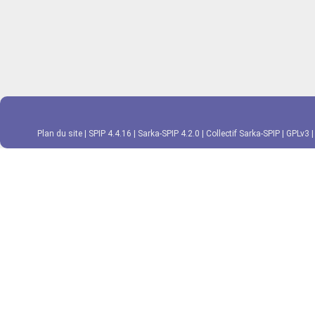
Plan du site
|
SPIP 4.4.16
|
Sarka-SPIP 4.2.0
|
Collectif Sarka-SPIP
|
GPLv3