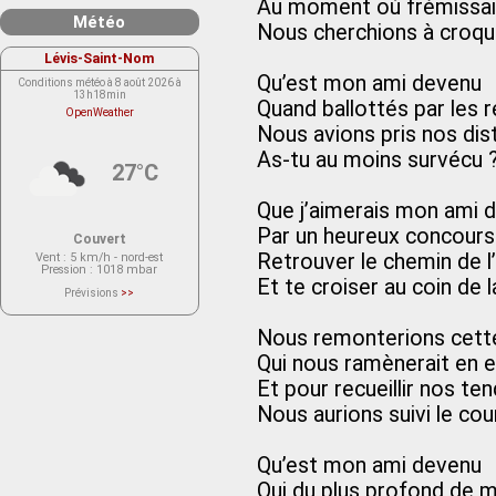
Au moment où frémissait 
Météo
Nous cherchions à croqu
Lévis-Saint-Nom
Qu’est mon ami devenu
Conditions météo à 8 août 2026 à
13h18min
Quand ballottés par les 
OpenWeather
Nous avions pris nos dis
As-tu au moins survécu 
27°C
Que j’aimerais mon ami 
Par un heureux concours
Couvert
Retrouver le chemin de l
Vent
: 5 km/h - nord-est
Pression
: 1018 mbar
Et te croiser au coin de l
Prévisions
>>
Le service OpenWeather ne fournit
actuellement aucune prévision
météorologique sur le lieu Lévis-
Nous remonterions cett
Saint-Nom.
Veuillez consulter le message du
Qui nous ramènerait en 
service ci-dessous.
(401 - Invalid API key. Please see
Et pour recueillir nos t
https://openweathermap.org/faq#error401
for more info.)
Nous aurions suivi le cour
Qu’est mon ami devenu
Qui du plus profond de 