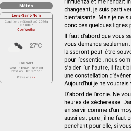
l’influenza et me rendait in
Météo
changeant, je suis parti v
Lévis-Saint-Nom
bienfaisante. Mais je ne 
Conditions météo à 8 août 2026 à
donc ces quelques lignes 
13h18min
OpenWeather
Il faut d’abord que vous s
vous demande seulement de
27°C
laisseront peut-être souve
pour l’essentiel, nous som
Couvert
s’aider l’un l’autre, il fa
Vent
: 5 km/h - nord-est
Pression
: 1018 mbar
une constellation d’événe
Prévisions
>>
Le service OpenWeather ne fournit
Aujourd’hui je ne voudrais
actuellement aucune prévision
météorologique sur le lieu Lévis-
Saint-Nom.
D’abord de l’ironie. Ne vou
Veuillez consulter le message du
service ci-dessous.
(401 - Invalid API key. Please see
heures de sécheresse. Da
https://openweathermap.org/faq#error401
for more info.)
en servir comme d’un moyen
aussi est pure ; il ne faut
penchant pour elle, si vou