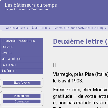
Les bâtisseurs du temps
Le petit univers de Paul Jeanzé
Accueil du site
>
À MÉDITER
>
Lettres à un jeune poète (1903 - 1908)
>
Deuxième lettre (
ROMANS ET NOUVELLES
POÉZIES
DIVERS
MÉDIATHÈQUE
II
LA TORAH
À MÉDITER
Viarregio, près Pise (Italie)
le 5 avril 1903.
Sites favoris
Excusez-moi, cher Monsieu
gratitude – de votre lettr
Plan du site
Connexion
ci, non pas malade à vrai d